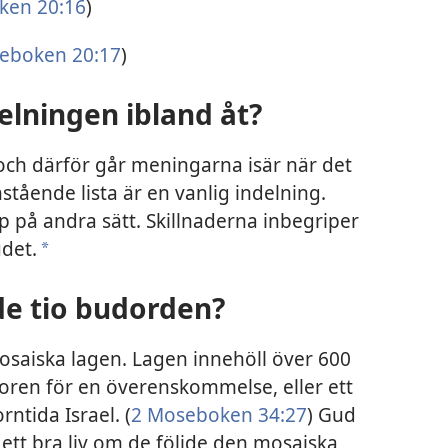
ken 20:16
)
eboken 20:17
)
delningen ibland åt?
och därför går meningarna isär när det
stående lista är en vanlig indelning.
 på andra sätt. Skillnaderna inbegriper
udet.
a
de tio budorden?
osaiska lagen. Lagen innehöll över 600
llkoren för en överenskommelse, eller ett
rntida Israel. (
2 Moseboken 34:27
) Gud
å ett bra liv om de följde den mosaiska