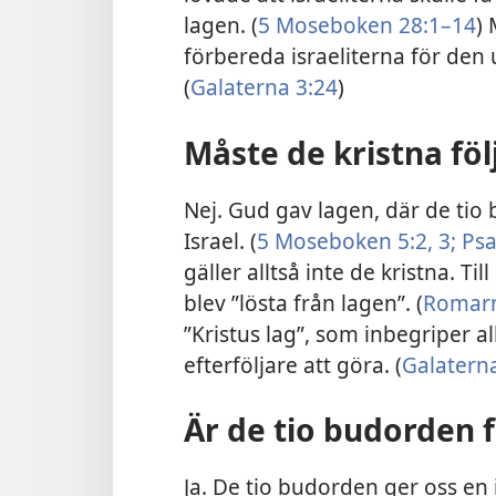
lagen. (
5 Moseboken 28:1–14
)
förbereda israeliterna för den u
(
Galaterna 3:24
)
Måste de kristna föl
Nej. Gud gav lagen, där de tio b
Israel. (
5 Moseboken 5:2, 3;
Psa
gäller alltså inte de kristna. T
blev ”lösta från lagen”. (
Romarn
”Kristus lag”, som inbegriper 
efterföljare att göra. (
Galaterna
Är de tio budorden 
Ja. De tio budorden ger oss en 