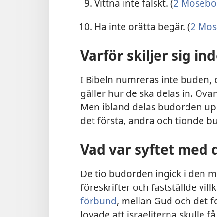
Vittna inte falskt. (
2 Mosebo
Ha inte orätta begär. (
2 Mos
Varför skiljer sig in
I Bibeln numreras inte buden, 
gäller hur de ska delas in. Ovan
Men ibland delas budorden upp
det första, andra och tionde b
Vad var syftet med 
De tio budorden ingick i den m
föreskrifter och fastställde vi
förbund
, mellan Gud och det fo
lovade att israeliterna skulle f