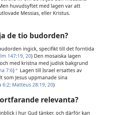
 Men huvudsyftet med lagen var att
tlovade Messias, eller Kristus.
ja de tio budorden?
udorden ingick, specifikt till det forntida
lm 147:19, 20
) Den mosaiska lagen
ill och med kristna med judisk bakgrund
a 7:6
)
Lagen till Israel ersattes av
b
allt som Jesus uppmanade sina
 6:2;
Matteus 28:19, 20
)
fortfarande relevanta?
inblick i hur Gud tänker, och därför kan