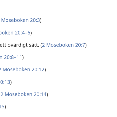
 Moseboken 20:3
)
boken 20:4–6
)
t ovärdigt sätt. (
2 Moseboken 20:7
)
n 20:8–11
)
2 Moseboken 20:12
)
0:13
)
(
2 Moseboken 20:14
)
15
)