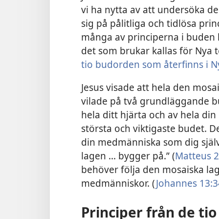
vi ha nytta av att undersöka de
sig på pålitliga och tidlösa princ
många av principerna i buden li
det som brukar kallas för Nya t
tio budorden som återfinns i 
Jesus visade att hela den mosa
vilade på två grundläggande bu
hela ditt hjärta och av hela din
största och viktigaste budet. De
din medmänniska som dig själv
lagen ... bygger på.” (
Matteus 2
behöver följa den mosaiska lag
medmänniskor. (
Johannes 13:3
Principer från de ti