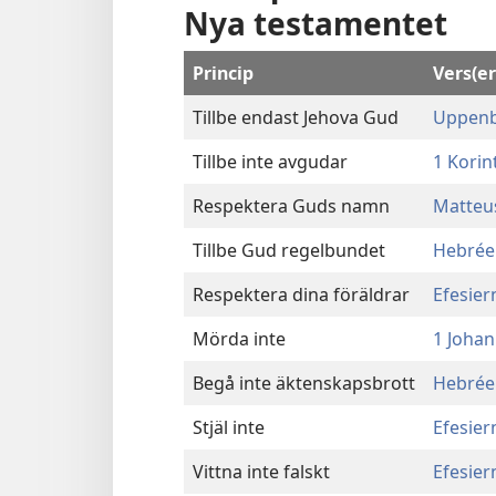
Nya testamentet
Princip
Vers(e
Tillbe endast Jehova Gud
Uppenb
Tillbe inte avgudar
1 Korin
Respektera Guds namn
Matteus
Tillbe Gud regelbundet
Hebréer
Respektera dina föräldrar
Efesiern
Mörda inte
1 Johan
Begå inte äktenskapsbrott
Hebrée
Stjäl inte
Efesier
Vittna inte falskt
Efesier