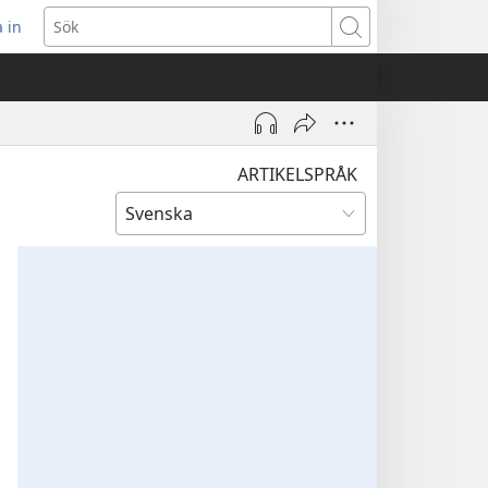
 in
pnar
Sök
t
ster)
ARTIKELSPRÅK