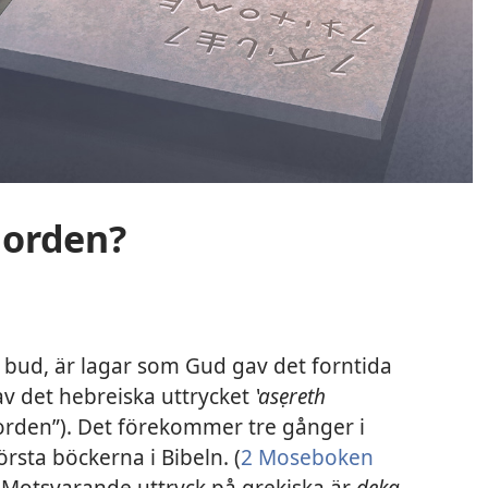
dorden?
s bud, är lagar som Gud gav det forntida
v det hebreiska uttrycket
‛asẹreth
orden”). Det förekommer tre gånger i
örsta böckerna i Bibeln. (
2 Moseboken
 Motsvarande uttryck på grekiska är
dẹka