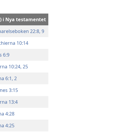
r) i Nya testamentet
arelseboken 22:8, 9
thierna 10:14
 6:9
na 10:24, 25
a 6:1, 2
nes 3:15
rna 13:4
na 4:28
na 4:25