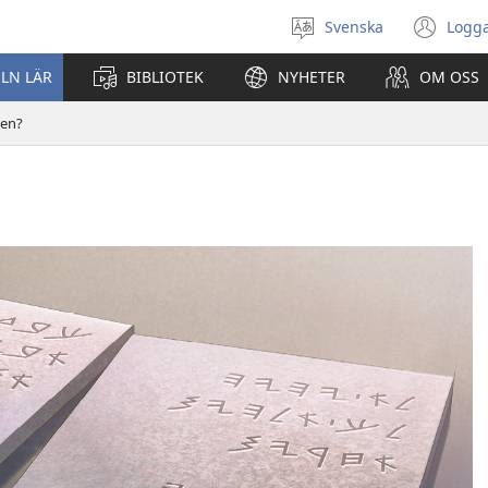
Svenska
Logga
Välj
(öp
språk
nyt
ELN LÄR
BIBLIOTEK
NYHETER
OM OSS
fön
den?