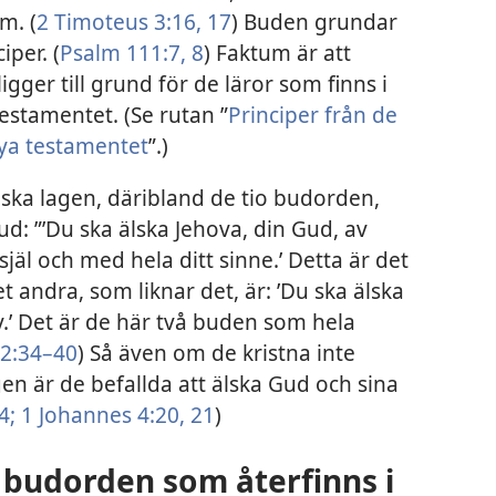
m. (
2 Timoteus 3:16, 17
) Buden grundar
iper. (
Psalm 111:7, 8
) Faktum är att
gger till grund för de läror som finns i
estamentet. (Se rutan ”
Principer från de
Nya testamentet
”.)
iska lagen, däribland de tio budorden,
d: ”’Du ska älska Jehova, din Gud, av
 själ och med hela ditt sinne.’ Detta är det
t andra, som liknar det, är: ’Du ska älska
.’ Det är de här två buden som hela
2:34–40
) Så även om de kristna inte
en är de befallda att älska Gud och sina
4;
1 Johannes 4:20, 21
)
o budorden som återfinns i