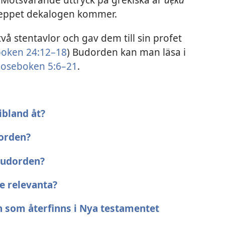
greppet dekalogen kommer.
å stentavlor och gav dem till sin profet
oken 24:12–18
) Budorden kan man läsa i
oseboken 5:6–21
.
ibland åt?
dorden?
 budorden?
e relevanta?
n som återfinns i Nya testamentet