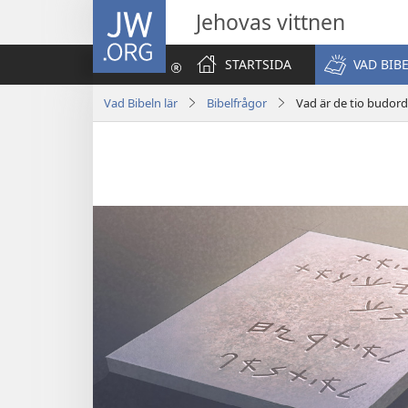
JW.ORG
Jehovas vittnen
STARTSIDA
VAD BIB
Vad Bibeln lär
Bibelfrågor
Vad är de tio budor