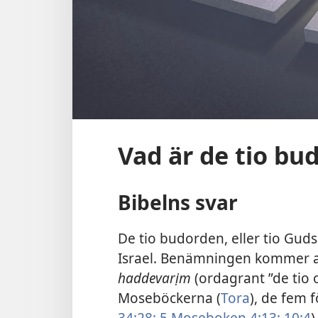
Vad är de tio bu
Bibelns svar
De tio budorden, eller tio Gud
Israel. Benämningen kommer a
haddevarịm
(ordagrant ”de tio 
Moseböckerna (
Tora
), de fem f
34:28;
5 Moseboken 4:13;
10:4
)