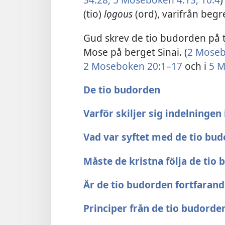
(tio)
lọgous
(ord), varifrån be
Gud skrev de tio budorden på tv
Mose på berget Sinai. (
2 Moseb
2 Moseboken 20:1–17
och i
5 M
De tio budorden
Varför skiljer sig indelningen 
Vad var syftet med de tio bu
Måste de kristna följa de tio
Är de tio budorden fortfarand
Principer från de tio budorde