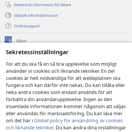
Medicinsk information för läkare
Globalt informationsrum
Onlinesupport
Gåvor
(öppnar
nytt
Sekretessinställningar
fönster)
Watchtower ONLINE LIBRARY™
(öppnar
För att du ska få en så bra upplevelse som möjligt
nytt
®
JW Hub
använder vi cookies och liknande tekniker. En del
fönster)
(öppnar
cookies är helt nödvändiga för att webbplatsen ska
nytt
®
JW Library
fönster)
fungera och kan därför inte nekas. Du kan tillåta eller
neka andra cookies som endast används för att
Watchtower Library
förbättra din användarupplevelse. Ingen av den
insamlade informationen kommer någonsin att säljas
eller användas för marknadsföring. Du kan läsa mer
om det här i
Global policy för användning av cookies
och liknande tekniker
. Du kan ändra dina inställningar
Copyright
© 2026 Watch Tower Bible and Tract Society of Pennsylvania.