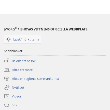
®
JW.ORG
/ JEHOVAS VITTNENS OFFICIELLA WEBBPLATS
Ljust/mörkt tema
Snabblänkar
Be om ett besök
Hitta ett möte
(öppnar
nytt
Hitta en regional sammankomst
(öppnar
fönster)
nytt
Nytillagt
fönster)
Videor
Sök