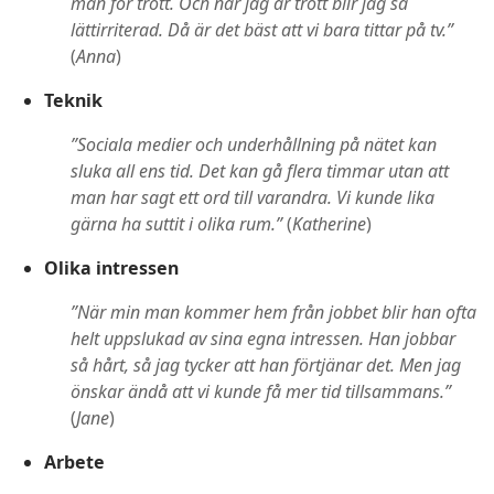
man för trött. Och när jag är trött blir jag så
lättirriterad. Då är det bäst att vi bara tittar på tv.”
(
Anna
)
Teknik
”Sociala medier och underhållning på nätet kan
sluka all ens tid. Det kan gå flera timmar utan att
man har sagt ett ord till varandra. Vi kunde lika
gärna ha suttit i olika rum.”
(
Katherine
)
Olika intressen
”När min man kommer hem från jobbet blir han ofta
helt uppslukad av sina egna intressen. Han jobbar
så hårt, så jag tycker att han förtjänar det. Men jag
önskar ändå att vi kunde få mer tid tillsammans.”
(
Jane
)
Arbete