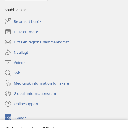
Snabblänkar
Be om ett besök
Hitta ett möte
(öppnar
nytt
Hitta en regional sammankomst
(öppnar
fönster)
nytt
Nytillagt
fönster)
Videor
Sök
Medicinsk information för läkare
Globalt informationsrum
Onlinesupport
Gåvor
(öppnar
nytt