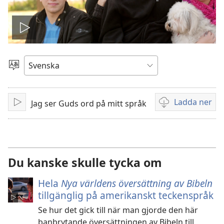
Spela
video
Välj
språk
Ladda ner
Jag ser Guds ord på mitt språk
Spela
Valmöjligheter
upp
för
nerladdning
av
videor
Du kanske skulle tycka om
Hela
Nya världens översättning av Bibeln
tillgänglig på amerikanskt teckenspråk
Se hur det gick till när man gjorde den här
banbrytande översättningen av Bibeln till