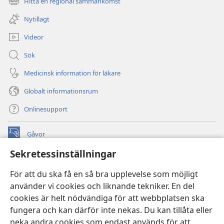
Hitta en regional sammankomst
(öppnar
fönster)
nytt
Nytillagt
fönster)
Videor
Sök
Medicinsk information för läkare
Globalt informationsrum
Onlinesupport
Gåvor
(öppnar
nytt
Sekretessinställningar
fönster)
Watchtower ONLINE LIBRARY™
(öppnar
För att du ska få en så bra upplevelse som möjligt
nytt
®
JW Hub
använder vi cookies och liknande tekniker. En del
fönster)
(öppnar
cookies är helt nödvändiga för att webbplatsen ska
nytt
®
JW Library
fönster)
fungera och kan därför inte nekas. Du kan tillåta eller
neka andra cookies som endast används för att