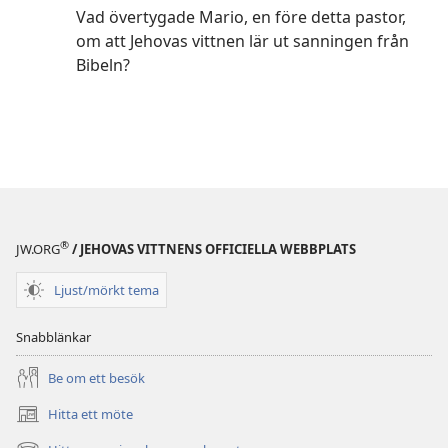
Vad övertygade Mario, en före detta pastor,
om att Jehovas vittnen lär ut sanningen från
Bibeln?
®
JW.ORG
/ JEHOVAS VITTNENS OFFICIELLA WEBBPLATS
Ljust/mörkt tema
Snabblänkar
Be om ett besök
Hitta ett möte
(öppnar
nytt