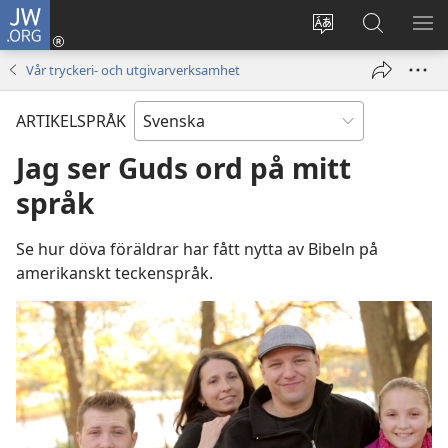
JW.ORG
Logga
in
Ändra
Sök
VIS
(öppnar
webbplatsens
på
ME
Vår tryckeri- och utgivarverksamhet
nytt
språk
jw.org
fönster)
ARTIKELSPRÅK
Jag ser Guds ord på mitt
språk
Se hur döva föräldrar har fått nytta av Bibeln på
amerikanskt teckenspråk.