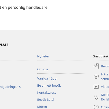
d en personlig handledare.
PLATS
Nyheter
Snabblänk
Be om
Om oss
Hitta
Vanliga frågor
(öppnar
samm
nytt
Be om ett besök
Video
inbjudningar &
fönster)
Kontakta oss
Medic
för l
Besök Betel
Möten
Onli