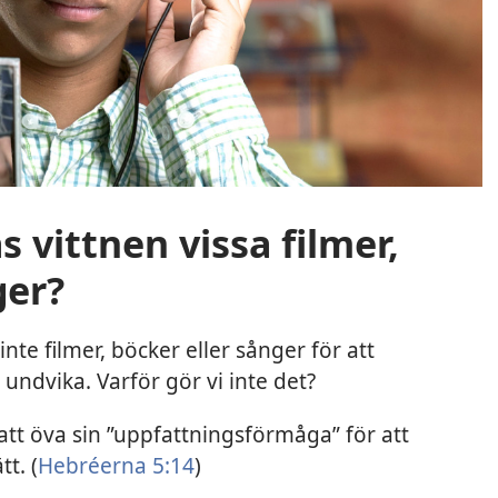
 vittnen vissa filmer,
ger?
nte filmer, böcker eller sånger för att
undvika. Varför gör vi inte det?
tt öva sin ”uppfattningsförmåga” för att
t. (
Hebréerna 5:14
)