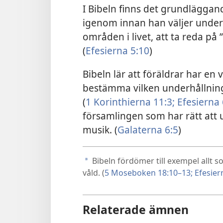
I Bibeln finns det grundläggan
igenom innan han väljer under
områden i livet, att ta reda på
(
Efesierna 5:10
)
Bibeln lär att föräldrar har en 
bestämma vilken underhållning
(
1 Korinthierna 11:3;
Efesierna 
församlingen som har rätt att u
musik. (
Galaterna 6:5
)
Bibeln fördömer till exempel allt s
a
våld. (
5 Moseboken 18:10–13;
Efesiern
Relaterade ämnen