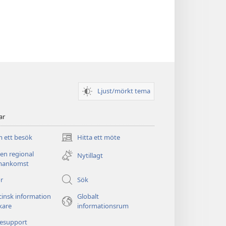
Ljust/mörkt tema
ar
 ett besök
Hitta ett möte
(öppnar
nytt
 en regional
Nytillagt
fönster)
ankomst
r
Sök
insk information
Globalt
äkare
informationsrum
nesupport