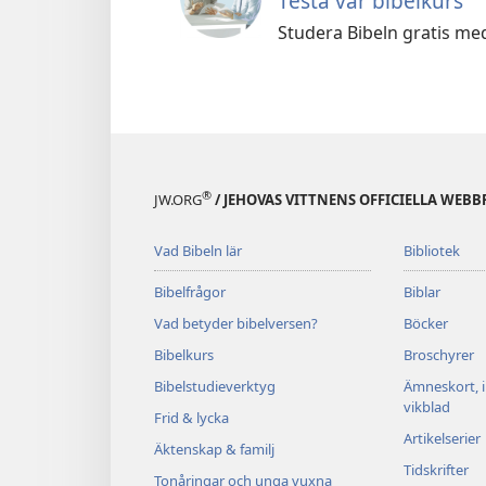
Testa vår bibelkurs
Studera Bibeln gratis me
®
JW.ORG
/ JEHOVAS VITTNENS OFFICIELLA WEBB
Vad Bibeln lär
Bibliotek
Bibelfrågor
Biblar
Vad betyder bibelversen?
Böcker
Bibelkurs
Broschyrer
Bibelstudieverktyg
Ämneskort, 
vikblad
Frid & lycka
Artikelserier
Äktenskap & familj
Tidskrifter
Tonåringar och unga vuxna