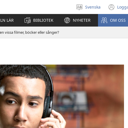
Svenska
Logga
Välj
(öp
språk
nyt
ELN LÄR
BIBLIOTEK
NYHETER
OM OSS
fön
n vissa filmer, böcker eller sånger?