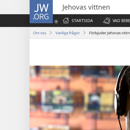
JW.ORG
Jehovas vittnen
STARTSIDA
VAD BIB
Om oss
Vanliga frågor
Förbjuder Jehovas vittne