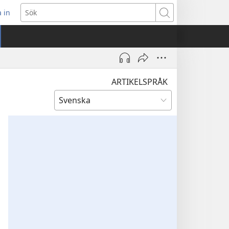
 in
pnar
Sök
t
ster)
ARTIKELSPRÅK