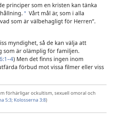
de principer som en kristen kan tänka
hållning.
Vårt mål är, som i alla
a
 ”vad som är välbehagligt för Herren”.
viss myndighet, så de kan välja att
 som är olämplig för familjen.
6:1–4
) Men det finns ingen inom
tfärda förbud mot vissa filmer eller viss
om förhärligar ockultism, sexuell omoral och
a 5:3;
Kolosserna 3:8
)