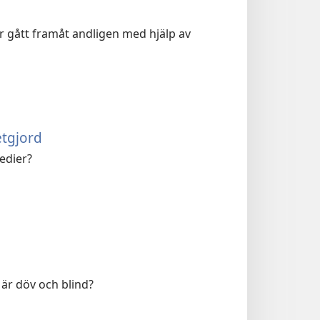
ar gått framåt andligen med hjälp av
etgjord
edier?
 är döv och blind?