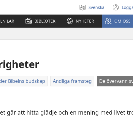
Svenska
Logga
Välj
(öp
språk
nyt
ELN LÄR
BIBLIOTEK
NYHETER
OM OSS
fön
righeter
ider Bibelns budskap
Andliga framsteg
De övervann s
det går att hitta glädje och en mening med livet 