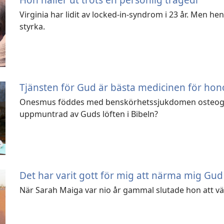
Virginia har lidit av locked-in-syndrom i 23 år. Men h
styrka.
Tjänsten för Gud är bästa medicinen för ho
Onesmus föddes med benskörhetssjukdomen osteogene
uppmuntrad av Guds löften i Bibeln?
Det har varit gott för mig att närma mig Gud
När Sarah Maiga var nio år gammal slutade hon att väx