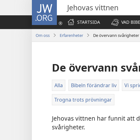
JW.ORG
Jehovas vittnen
STARTSIDA
VAD BIB
Om oss
Erfarenheter
De övervann svårigheter
De övervann svå
Alla
Bibeln förändrar liv
Vi spr
Trogna trots prövningar
Jehovas vittnen har funnit att 
svårigheter.