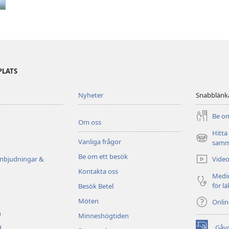
PLATS
Nyheter
Snabblänk
Be om
Om oss
Hitta
Vanliga frågor
(öppnar
samm
nytt
Be om ett besök
Video
inbjudningar &
fönster)
Kontakta oss
Medic
för l
Besök Betel
Möten
Onli
n
Minneshögtiden
Gåv
d