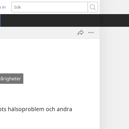
 in
pnar
Sök
t
ster)
vårigheter
trots hälsoproblem och andra