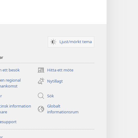
Ljust/mörkt tema
ar
 ett besök
Hitta ett möte
(öppnar
nytt
 en regional
Nytillagt
fönster)
ankomst
r
Sök
insk information
Globalt
äkare
informationsrum
nesupport
or