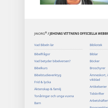
®
JW.ORG
/ JEHOVAS VITTNENS OFFICIELLA WEBB
Vad Bibeln lär
Bibliotek
Bibelfrågor
Biblar
Vad betyder bibelversen?
Böcker
Bibelkurs
Broschyrer
Bibelstudieverktyg
Ämneskort, 
vikblad
Frid & lycka
Artikelserier
Äktenskap & familj
Tidskrifter
Tonåringar och unga vuxna
Arbetshäfte
Barn
Programbla