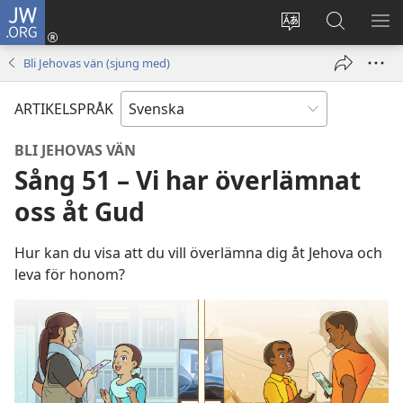
JW.ORG
Logga
in
Ändra
Sök
VIS
(öppnar
webbplatsens
på
ME
Bli Jehovas vän (sjung med)
nytt
språk
jw.org
fönster)
ARTIKELSPRÅK
BLI JEHOVAS VÄN
Sång 51 – Vi har överlämnat
oss åt Gud
Hur kan du visa att du vill överlämna dig åt Jehova och
leva för honom?