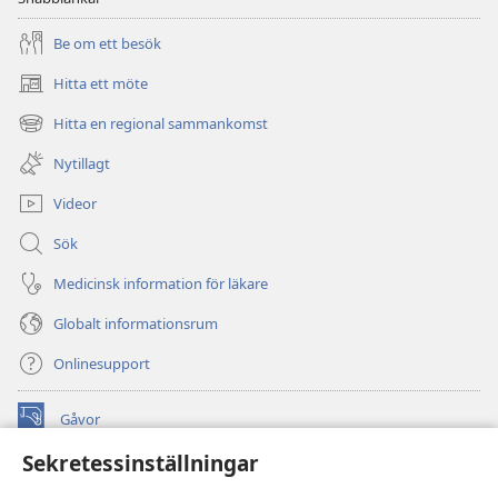
Be om ett besök
Hitta ett möte
(öppnar
nytt
Hitta en regional sammankomst
(öppnar
fönster)
nytt
Nytillagt
fönster)
Videor
Sök
Medicinsk information för läkare
Globalt informationsrum
Onlinesupport
Gåvor
(öppnar
nytt
Sekretessinställningar
fönster)
Watchtower ONLINE LIBRARY™
(öppnar