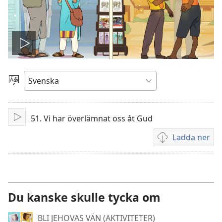
Spela
video
Välj
språk
51. Vi har överlämnat oss åt Gud
Spela
upp
Ladda ner
Valmöjligheter
för
nerladdning
av
videor
Du kanske skulle tycka om
BLI JEHOVAS VÄN (AKTIVITETER)