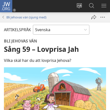
JW.ORG
Logga
in
Ändra
Sök
VIS
(öppnar
webbplatsens
på
ME
Bli Jehovas vän (sjung med)
nytt
språk
jw.org
fönster)
ARTIKELSPRÅK
BLI JEHOVAS VÄN
Sång 59 – Lovprisa Jah
Vilka skäl har du att lovprisa Jehova?