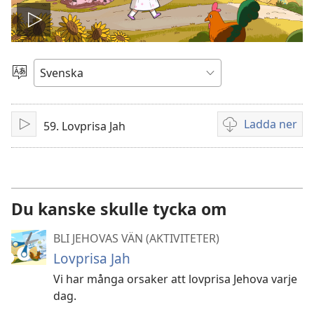
Spela
video
Välj
språk
Ladda ner
59. Lovprisa Jah
Spela
Valmöjligheter
upp
för
nerladdning
av
videor
Du kanske skulle tycka om
BLI JEHOVAS VÄN (AKTIVITETER)
Lovprisa Jah
Vi har många orsaker att lovprisa Jehova varje
dag.