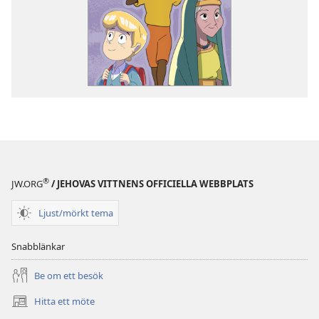
®
JW.ORG
/ JEHOVAS VITTNENS OFFICIELLA WEBBPLATS
Ljust/mörkt tema
Snabblänkar
Be om ett besök
Hitta ett möte
(öppnar