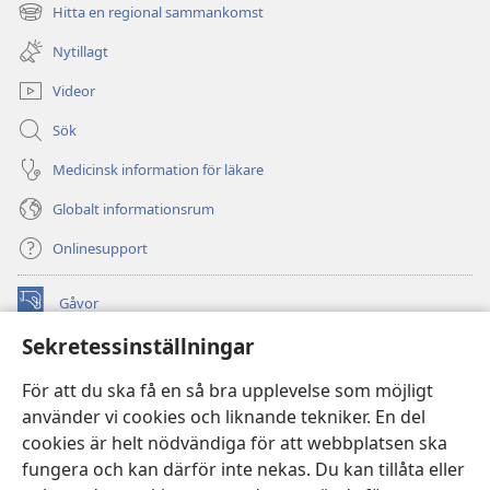
nytt
Hitta en regional sammankomst
(öppnar
fönster)
nytt
Nytillagt
fönster)
Videor
Sök
Medicinsk information för läkare
Globalt informationsrum
Onlinesupport
Gåvor
(öppnar
nytt
Sekretessinställningar
fönster)
Watchtower ONLINE LIBRARY™
(öppnar
För att du ska få en så bra upplevelse som möjligt
nytt
®
JW Hub
använder vi cookies och liknande tekniker. En del
fönster)
(öppnar
cookies är helt nödvändiga för att webbplatsen ska
nytt
®
JW Library
fönster)
fungera och kan därför inte nekas. Du kan tillåta eller