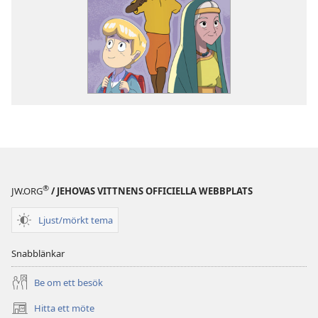
®
JW.ORG
/ JEHOVAS VITTNENS OFFICIELLA WEBBPLATS
Ljust/mörkt tema
Snabblänkar
Be om ett besök
Hitta ett möte
(öppnar