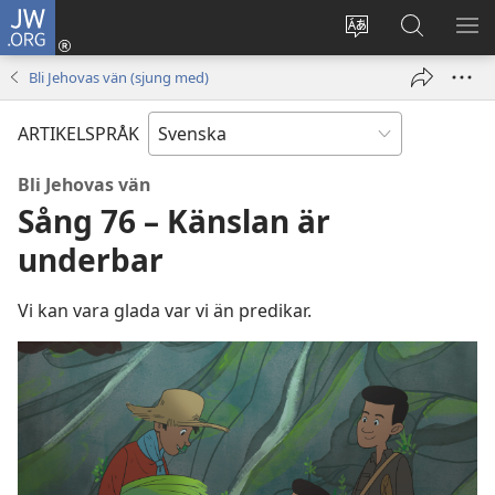
JW.ORG
Logga
in
Ändra
Sök
VIS
(öppnar
webbplatsens
på
ME
Bli Jehovas vän (sjung med)
nytt
språk
jw.org
fönster)
ARTIKELSPRÅK
Bli Jehovas vän
Sång 76 – Känslan är
underbar
Vi kan vara glada var vi än predikar.