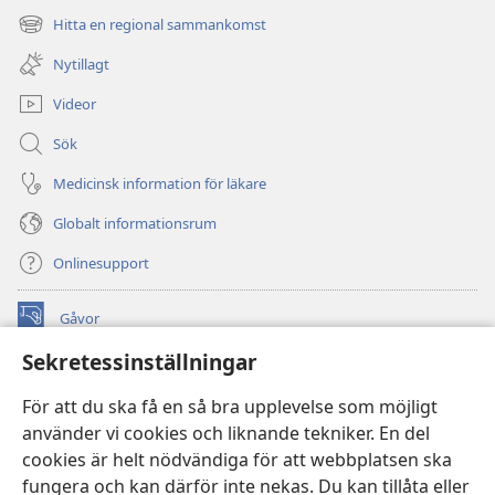
nytt
Hitta en regional sammankomst
(öppnar
fönster)
nytt
Nytillagt
fönster)
Videor
Sök
Medicinsk information för läkare
Globalt informationsrum
Onlinesupport
Gåvor
(öppnar
nytt
Sekretessinställningar
fönster)
Watchtower ONLINE LIBRARY™
(öppnar
För att du ska få en så bra upplevelse som möjligt
nytt
®
JW Hub
använder vi cookies och liknande tekniker. En del
fönster)
(öppnar
cookies är helt nödvändiga för att webbplatsen ska
nytt
®
JW Library
fönster)
fungera och kan därför inte nekas. Du kan tillåta eller