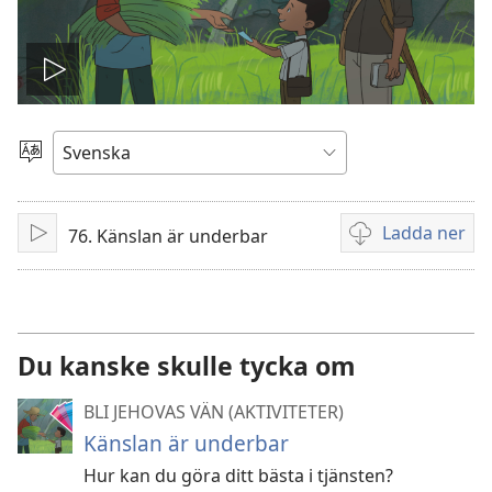
Spela
video
Välj
språk
Ladda ner
76. Känslan är underbar
Spela
Valmöjligheter
upp
för
nerladdning
av
videor
Du kanske skulle tycka om
BLI JEHOVAS VÄN (AKTIVITETER)
Känslan är underbar
Hur kan du göra ditt bästa i tjänsten?