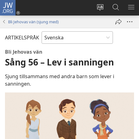
JW.ORG
Logga
in
Ändra
Sök
VIS
(öppnar
webbplatsens
på
ME
Bli Jehovas vän (sjung med)
nytt
språk
jw.org
fönster)
ARTIKELSPRÅK
Bli Jehovas vän
Sång 56 – Lev i sanningen
Sjung tillsammans med andra barn som lever i
sanningen.