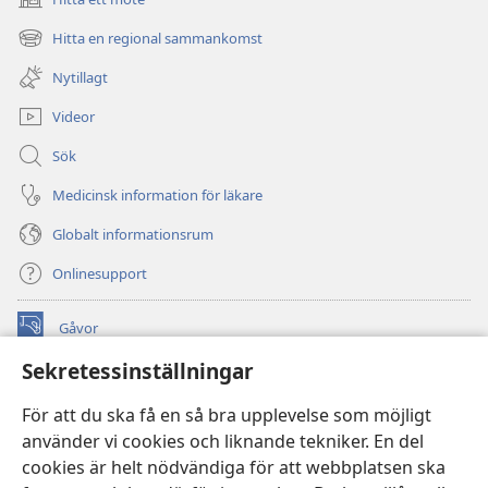
(öppnar
nytt
Hitta en regional sammankomst
(öppnar
fönster)
nytt
Nytillagt
fönster)
Videor
Sök
Medicinsk information för läkare
Globalt informationsrum
Onlinesupport
Gåvor
(öppnar
nytt
Sekretessinställningar
fönster)
Watchtower ONLINE LIBRARY™
(öppnar
För att du ska få en så bra upplevelse som möjligt
nytt
®
JW Hub
använder vi cookies och liknande tekniker. En del
fönster)
(öppnar
cookies är helt nödvändiga för att webbplatsen ska
nytt
®
JW Library