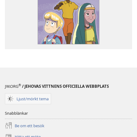
®
JW.ORG
/ JEHOVAS VITTNENS OFFICIELLA WEBBPLATS
Ljust/mörkt tema
Snabblänkar
Be om ett besök
Hitta ett möte