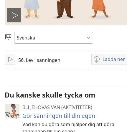
Spela
video
Välj
språk
Ladda ner
56. Lev i sanningen
Spela
Valmöjligheter
upp
för
nerladdning
av
videor
Du kanske skulle tycka om
BLI JEHOVAS VÄN (AKTIVITETER)
Gör sanningen till din egen
Vad kan du göra som hjälper dig att göra
sanningen till din egen?