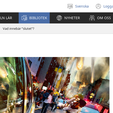
Svenska
Logga
Välj
(öp
språk
nyt
ELN LÄR
BIBLIOTEK
NYHETER
OM OSS
fön
Vad innebär ”slutet”?