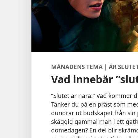
MÅNADENS TEMA | ÄR SLUTE
Vad innebär ”slu
”Slutet är nära!” Vad kommer d
Tänker du på en präst som med 
dundrar ut budskapet från sin p
skäggig gammal man i ett gath
domedagen? En del blir skrämd