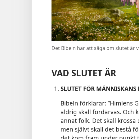
Det Bibeln har att säga om slutet är 
VAD SLUTET ÄR
SLUTET FÖR MÄNNISKANS 
Bibeln förklarar: ”Himlens 
aldrig skall fördärvas. Och k
annat folk. Det
skall krossa
men självt skall det bestå fö
det kom fram under punkt t