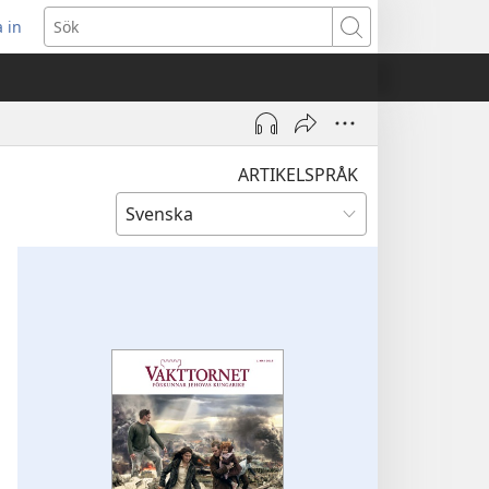
 in
pnar
Sök
t
ster)
ARTIKELSPRÅK