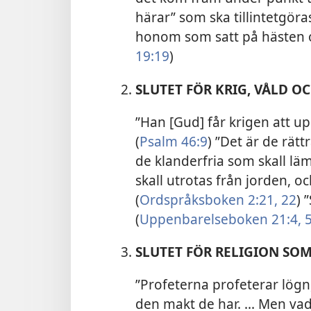
härar” som ska tillintetgöra
honom som satt på hästen o
19:19
)
SLUTET FÖR KRIG, VÅLD O
”Han [Gud] får krigen att up
(
Psalm 46:9
) ”Det är de rät
de klanderfria som skall lä
skall utrotas från jorden, o
(
Ordspråksboken 2:21, 22
) 
(
Uppenbarelseboken 21:4, 
SLUTET FÖR RELIGION SO
”Profeterna profeterar lög
den makt de har. ... Men vad