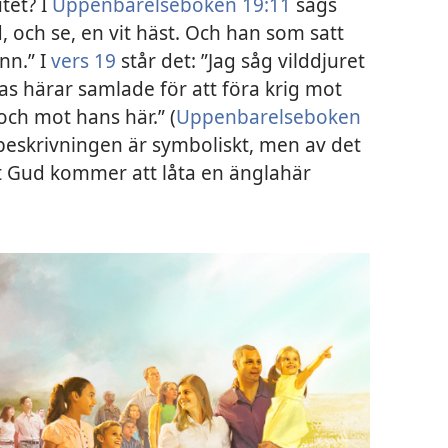
tet? I
Uppenbarelseboken 19:11
sägs
, och se, en vit häst. Och han som satt
nn.” I
vers 19
står det: ”Jag såg vilddjuret
s härar samlade för att föra krig mot
ch mot hans här.” (
Uppenbarelseboken
 beskrivningen är symboliskt, men av det
t Gud kommer att låta en änglahär