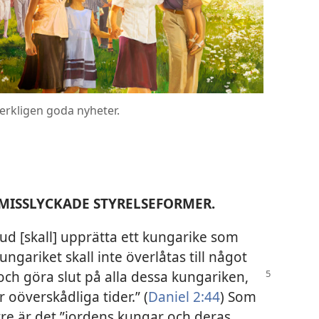
verkligen goda nyheter.
MISSLYCKADE STYRELSEFORMER.
Gud [skall] upprätta ett kungarike som
ungariket skall inte överlåtas till något
 och göra slut på alla dessa kungariken,
r oöverskådliga tider.” (
Daniel 2:44
) Som
re är det ”jordens kungar och deras