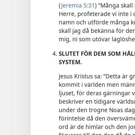
(
Jeremia 5:31
) ”Många skall 
Herre, profeterade vi inte i
namn och utförde många kraf
skall jag då bekänna för dem
mig, ni som utövar laglöshet
SLUTET FÖR DEM SOM HÅLL
SYSTEM.
Jesus Kristus sa: ”Detta är 
kommit i världen men männ
ljuset, för deras gärningar v
beskriver en tidigare värld
under den trogne Noas daga
förintelse då den översv
ord är de himlar och den jo