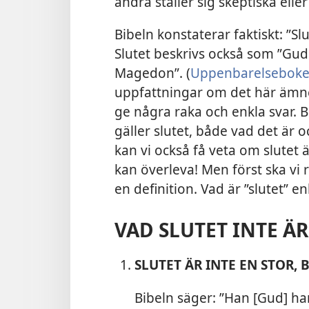
andra ställer sig skeptiska eller
Bibeln konstaterar faktiskt: ”Sl
Slutet beskrivs också som ”Gud
Magedon”. (
Uppenbarelseboke
uppfattningar om det här ämne
ge några raka och enkla svar. 
gäller slutet, både vad det är 
kan vi också få veta om slutet ä
kan överleva! Men först ska vi
en definition. Vad är ”slutet” en
VAD SLUTET INTE ÄR
SLUTET ÄR INTE EN STOR,
Bibeln säger: ”Han [Gud] ha