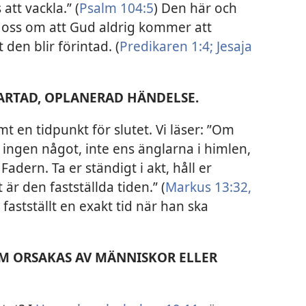
 att vackla.” (
Psalm 104:5
) Den här och
r oss om att Gud aldrig kommer att
t den blir förintad. (
Predikaren 1:4;
Jesaja
PARTAD, OPLANERAD HÄNDELSE.
t en tidpunkt för slutet. Vi läser: ”Om
ingen något, inte ens änglarna i himlen,
adern. Ta er ständigt i akt, håll er
 är den fastställda tiden.” (
Markus 13:32,
 fastställt en exakt tid när han ska
OM ORSAKAS AV MÄNNISKOR ELLER