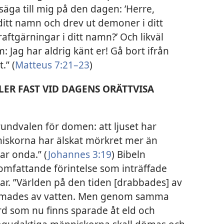
säga till mig på den dagen: ’Herre,
 ditt namn och drev ut demoner i ditt
tgärningar i ditt namn?’ Och likväl
: Jag har aldrig känt er! Gå bort ifrån
.” (
Matteus 7:21–23
)
ER FAST VID DAGENS ORÄTTVISA
grundvalen för domen: att ljuset har
iskorna har älskat mörkret mer än
ar onda.” (
Johannes 3:19
) Bibeln
somfattande förintelse som inträffade
r. ”Världen på den tiden [drabbades] av
ämmades av vatten. Men genom samma
rd som nu finns sparade åt eld och