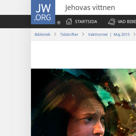
JW.ORG
Jehovas vittnen
STARTSIDA
VAD BIB
Bibliotek
Tidskrifter
Vakttornet | Maj 2015