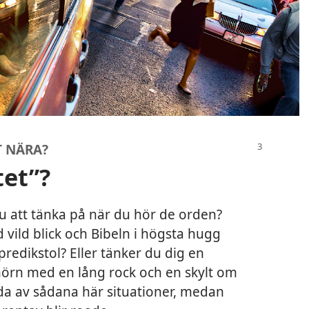
T NÄRA?
tet”?
u att tänka på när du hör de orden?
vild blick och Bibeln i högsta hugg
redikstol? Eller tänker du dig en
örn med en lång rock och en skylt om
a av sådana här situationer, medan