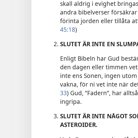
skall aldrig i evighet bringas
andra bibelverser försäkra
förinta jorden eller tillåta at
45:18
)
SLUTET ÄR INTE EN SLUM
Enligt Bibeln har Gud bestäm
den dagen eller timmen vet 
inte ens Sonen, ingen utom F
vakna, för ni vet inte när det
33
) Gud, ”Fadern”, har alltså
ingripa.
SLUTET ÄR INTE NÅGOT S
ASTEROIDER.