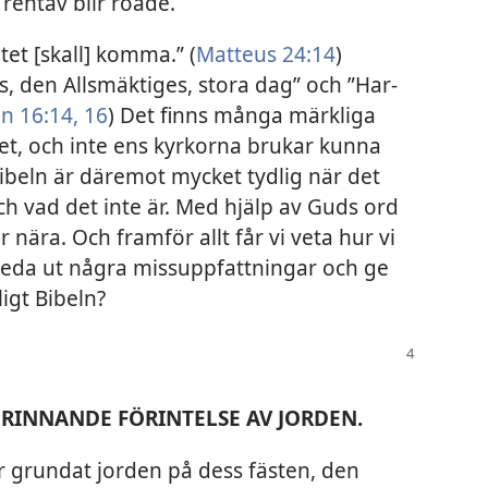
 rentav blir roade.
utet [skall] komma.” (
Matteus 24:14
)
s, den Allsmäktiges, stora dag” och ”Har-
n 16:14,
16
) Det finns många märkliga
t, och inte ens kyrkorna brukar kunna
Bibeln är däremot mycket tydlig när det
och vad det inte är. Med hjälp av Guds ord
r nära. Och framför allt får vi veta hur vi
 reda ut några missuppfattningar och ge
ligt Bibeln?
 BRINNANDE FÖRINTELSE AV JORDEN.
r grundat jorden på dess fästen, den