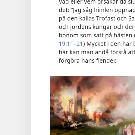
Vad eller vem orsakar då slu
det: ”Jag såg himlen öppnad
på den kallas Trofast och Sa
och jordens kungar och dera
honom som satt på hästen o
19:11–21
) Mycket i den här
här kan man ändå förstå at
förgöra hans fiender.