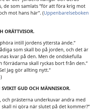
s, de som samlats ”för att föra krig mot
ch mot hans här”. (
Uppenbarelseboken
CH ORÄTTVISOR.
phöra intill jordens yttersta ände.”
trådiga som skall bo på jorden, och det är
mnas kvar på den. Men de ondskefulla
ch förrädarna skall ryckas bort från den.”
”Se! Jag gör allting nytt.”
5
)
M SVIKIT GUD OCH MÄNNISKOR.
n, och prästerna underkuvar andra med
 skall ni göra när slutet på det kommer?”