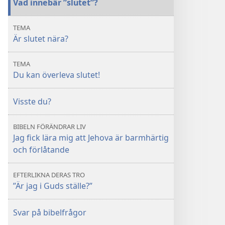
Vad innebär ”slutet”?
nära?
nära?
TEMA
Är slutet nära?
TEMA
Du kan överleva slutet!
Visste du?
BIBELN FÖRÄNDRAR LIV
Jag fick lära mig att Jehova är barmhärtig
och förlåtande
EFTERLIKNA DERAS TRO
”Är jag i Guds ställe?”
Svar på bibelfrågor