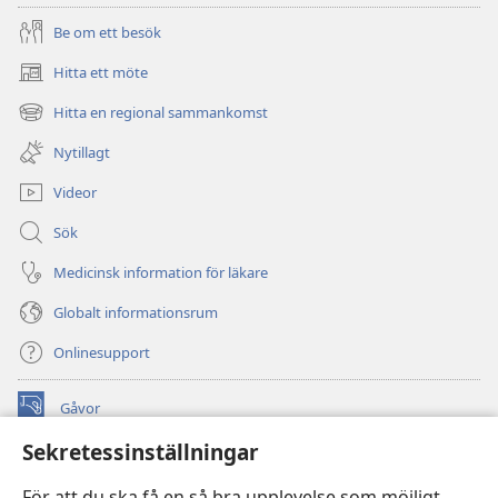
Be om ett besök
Hitta ett möte
(öppnar
nytt
Hitta en regional sammankomst
(öppnar
fönster)
nytt
Nytillagt
fönster)
Videor
Sök
Medicinsk information för läkare
Globalt informationsrum
Onlinesupport
Gåvor
(öppnar
nytt
Sekretessinställningar
fönster)
Watchtower ONLINE LIBRARY™
(öppnar
För att du ska få en så bra upplevelse som möjligt