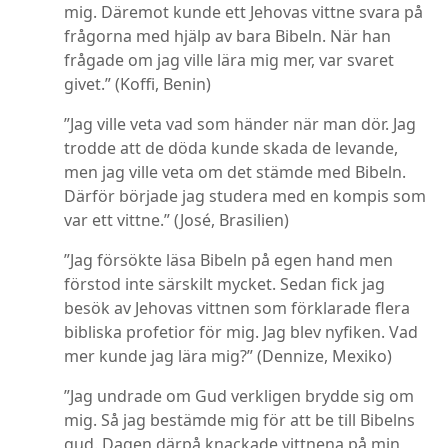
mig. Däremot kunde ett Jehovas vittne svara på
frågorna med hjälp av bara Bibeln. När han
frågade om jag ville lära mig mer, var svaret
givet.” (Koffi, Benin)
”Jag ville veta vad som händer när man dör. Jag
trodde att de döda kunde skada de levande,
men jag ville veta om det stämde med Bibeln.
Därför började jag studera med en kompis som
var ett vittne.” (José, Brasilien)
”Jag försökte läsa Bibeln på egen hand men
förstod inte särskilt mycket. Sedan fick jag
besök av Jehovas vittnen som förklarade flera
bibliska profetior för mig. Jag blev nyfiken. Vad
mer kunde jag lära mig?” (Dennize, Mexiko)
”Jag undrade om Gud verkligen brydde sig om
mig. Så jag bestämde mig för att be till Bibelns
gud. Dagen därpå knackade vittnena på min