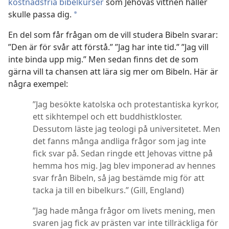
kostnadsfria bibelkurser
som Jehovas vittnen håller
skulle passa dig.
*
En del som får frågan om de vill studera Bibeln svarar:
”Den är för svår att förstå.” ”Jag har inte tid.” ”Jag vill
inte binda upp mig.” Men sedan finns det de som
gärna vill ta chansen att lära sig mer om Bibeln. Här är
några exempel:
”Jag besökte katolska och protestantiska kyrkor,
ett sikhtempel och ett buddhistkloster.
Dessutom läste jag teologi på universitetet. Men
det fanns många andliga frågor som jag inte
fick svar på. Sedan ringde ett Jehovas vittne på
hemma hos mig. Jag blev imponerad av hennes
svar från Bibeln, så jag bestämde mig för att
tacka ja till en bibelkurs.” (Gill, England)
”Jag hade många frågor om livets mening, men
svaren jag fick av prästen var inte tillräckliga för