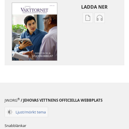
LADDA NER
Valmöjligheter
Valmöjlighet
för
för
nerladdning
nerladdning
av
av
publikationer
ljud
VAKTTORNET
VAKTTORNET
Skulle
Skulle
du
du
vilja
vilja
studera
studera
Bibeln?
Bibeln?
®
JW.ORG
/ JEHOVAS VITTNENS OFFICIELLA WEBBPLATS
Ljust/mörkt tema
Snabblänkar