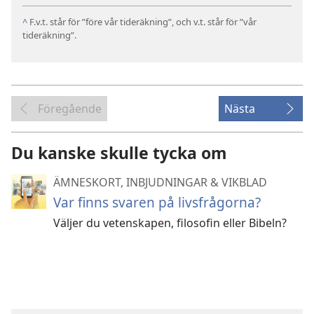
^
F.v.t. står för ”före vår tideräkning”, och v.t. står för ”vår
tideräkning”.
Föregående
Nästa
Du kanske skulle tycka om
ÄMNESKORT, INBJUDNINGAR & VIKBLAD
Var finns svaren på livsfrågorna?
Väljer du vetenskapen, filosofin eller Bibeln?