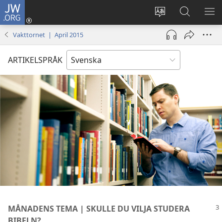
JW.ORG
Logga
in
Ändra
Sök
VIS
(öppnar
webbplatsens
på
ME
Vakttornet | April 2015
nytt
språk
jw.org
fönster)
ARTIKELSPRÅK
MÅNADENS TEMA | SKULLE DU VILJA STUDERA
BIBELN?