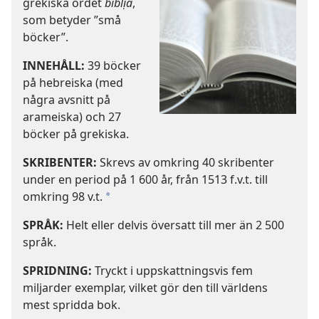
grekiska ordet
biblịa
,
som betyder ”små
böcker”.
INNEHÅLL:
39 böcker
på hebreiska (med
några avsnitt på
arameiska) och 27
böcker på grekiska.
SKRIBENTER:
Skrevs av omkring 40 skribenter
under en period på 1 600 år, från 1513 f.v.t. till
omkring 98 v.t.
*
SPRÅK:
Helt eller delvis översatt till mer än 2 500
språk.
SPRIDNING:
Tryckt i uppskattningsvis fem
miljarder exemplar, vilket gör den till världens
mest spridda bok.