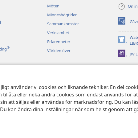
Möten
Onli
n
Minneshögtiden
Gåv
d
Sammankomster
(öppnar
nytt
Verksamhet
fönster)
Wat
Erfarenheter
(öppnar
LIB
®
nytt
ting
Världen över
JW L
fönster)
d bibeluppläsning
jligt använder vi cookies och liknande tekniker. En del coo
 tillåta eller neka andra cookies som endast används för a
 att säljas eller användas för marknadsföring. Du kan lä
 Du kan ändra dina inställningar när som helst genom att gå
 and Tract Society of Pennsylvania.
ANVÄNDARVILLKOR
|
SEKRETESSPOL