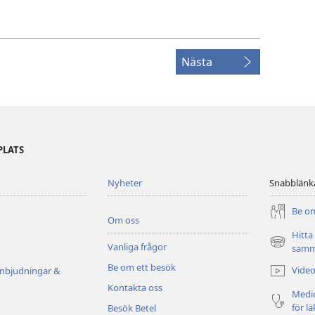
Nästa
PLATS
Nyheter
Snabblänk
Be om
Om oss
Hitta
Vanliga frågor
(öppnar
samm
nytt
Be om ett besök
Video
inbjudningar &
fönster)
Kontakta oss
Medic
för l
Besök Betel