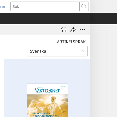
 in
pnar
Sök
t
ster)
ARTIKELSPRÅK