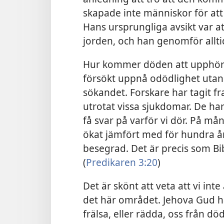
skapade inte människor för att
Hans ursprungliga avsikt var at
jorden, och han genomför alltid 
Hur kommer döden att upphöra
försökt uppnå odödlighet utan a
sökandet. Forskare har tagit f
utrotat vissa sjukdomar. De har 
få svar på varför vi dör. På må
ökat jämfört med för hundra å
besegrad. Det är precis som Bibe
(
Predikaren 3:20
)
Det är skönt att veta att vi i
det här området. Jehova Gud h
frälsa, eller rädda, oss från d