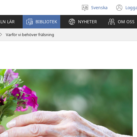
Svenska
Logga
Välj
(öp
språk
nyt
ELN LÄR
BIBLIOTEK
NYHETER
OM OSS
fön
Varför vi behöver frälsning