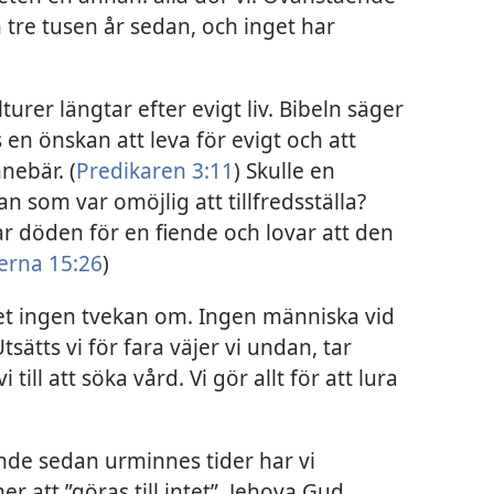
 tre tusen år sedan, och inget har
turer längtar efter evigt liv. Bibeln säger
 en önskan att leva för evigt och att
nebär. (
Predikaren 3:11
) Skulle en
n som var omöjlig att tillfredsställa?
lar döden för en fiende och lovar att den
ierna 15:26
)
det ingen tvekan om. Ingen människa vid
Utsätts vi för fara väjer vi undan, tar
vi till att söka vård. Vi gör allt för att lura
ende sedan urminnes tider har vi
r att ”göras till intet”. Jehova Gud