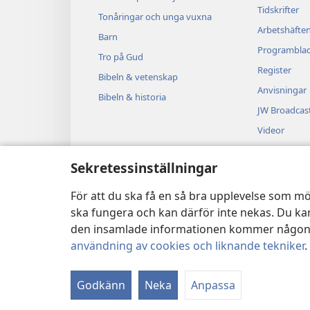
Tidskrifter
Tonåringar och unga vuxna
Arbetshäfte
Barn
Programbla
Tro på Gud
Register
Bibeln & vetenskap
Anvisningar
Bibeln & historia
JW Broadcas
Videor
Musik
Sekretessinställningar
Ljuddramer
Dramatisera
För att du ska få en så bra upplevelse som mö
ska fungera och kan därför inte nekas. Du kan
den insamlade informationen kommer någonsin
användning av cookies och liknande tekniker
.
Copyright
© 2026 Watch Tower Bible
Godkänn
Neka
Anpassa