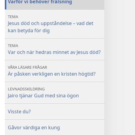
Varför vi behöver frälsning
sätt
sätt
är
är
TEMA
Jesus
Jesus
Jesus död och uppståndelse – vad det
vår
vår
kan betyda för dig
frälsare?
frälsare?
TEMA
Var och när hedras minnet av Jesus död?
VÅRA LÄSARE FRÅGAR
Är påsken verkligen en kristen högtid?
LEVNADSSKILDRING
Jairo tjänar Gud med sina ögon
Visste du?
Gåvor värdiga en kung