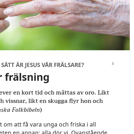
SÄTT ÄR JESUS VÅR FRÄLSARE?
 frälsning
ver en kort tid och mättas av oro. Likt
 vissnar, likt en skugga flyr hon och
ska Folkbibeln
)
 om att få vara unga och friska i all
heten en annan: alla dör vi. Ovanstående