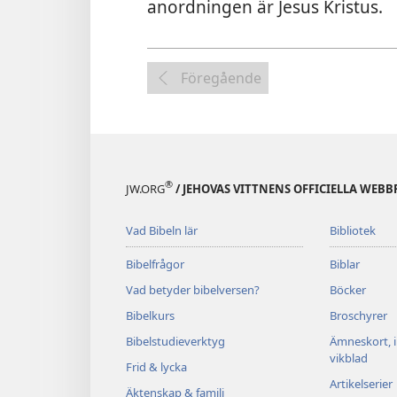
anordningen är Jesus Kristus.
Föregående
®
JW.ORG
/ JEHOVAS VITTNENS OFFICIELLA WEBB
Vad Bibeln lär
Bibliotek
Bibelfrågor
Biblar
Vad betyder bibelversen?
Böcker
Bibelkurs
Broschyrer
Bibelstudieverktyg
Ämneskort, 
vikblad
Frid & lycka
Artikelserier
Äktenskap & familj