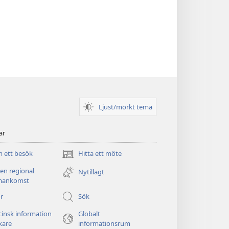
Ljust/mörkt tema
ar
 ett besök
Hitta ett möte
(öppnar
nytt
 en regional
Nytillagt
fönster)
ankomst
r
Sök
insk information
Globalt
äkare
informationsrum