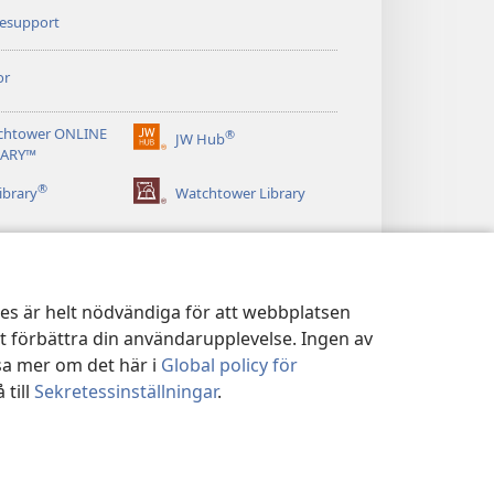
nesupport
or
chtower ONLINE
®
JW Hub
(öppnar
RARY™
nytt
®
fönster)
ibrary
Watchtower Library
kies är helt nödvändiga för att webbplatsen
tt förbättra din användarupplevelse. Ingen av
sa mer om det här i
Global policy för
 till
Sekretessinställningar
.
ICY
|
SEKRETESSINSTÄLLNINGAR