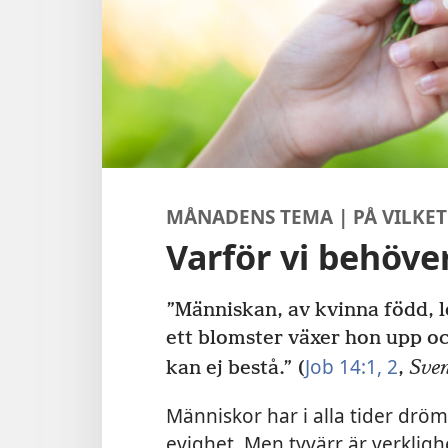
MÅNADENS TEMA | PÅ VILKET 
Varför vi behöver
”Människan, av kvinna född, le
ett blomster växer hon upp och
Job 14:1, 2
kan ej bestå.” (
,
Sven
Människor har i alla tider drömt
evighet. Men tyvärr är verklig