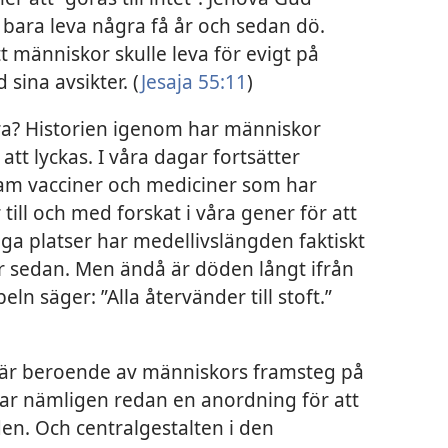
 bara leva några få år och sedan dö.
t människor skulle leva för evigt på
sina avsikter. (
Jesaja 55:11
)
? Historien igenom har människor
tt lyckas. I våra dagar fortsätter
ram vacciner och mediciner som har
till och med forskat i våra gener för att
nga platser har medellivslängden faktiskt
r sedan. Men ändå är döden långt ifrån
ln säger: ”Alla återvänder till stoft.”
nte är beroende av människors framsteg på
ar nämligen redan en anordning för att
öden. Och centralgestalten i den