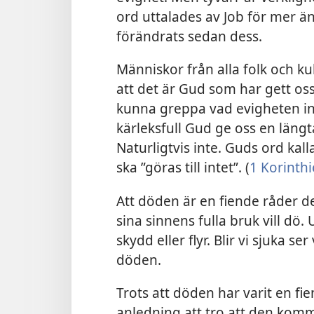
ord uttalades av Job för mer än
förändrats sedan dess.
Människor från alla folk och kul
att det är Gud som har gett oss
kunna greppa vad evigheten in
kärleksfull Gud ge oss en längta
Naturligtvis inte. Guds ord kal
ska ”göras till intet”. (
1 Korinth
Att döden är en fiende råder 
sina sinnens fulla bruk vill dö. 
skydd eller flyr. Blir vi sjuka ser 
döden.
Trots att döden har varit en fi
anledning att tro att den komme