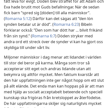
fått leva för evigt. Döden blev straffet för att Adam och
Eva hade brutit mot Guds befallningar. När de sedan
fick barn ”spred sig [döden] till alla människor”.
(
Romarna 5:12
) Därför kan det sägas att ”den lön
synden betalar ut är död”. (
Romarna 6:23
) Bibeln
förklarar också: ”Den som har dött har ... blivit frikänd
från sin synd.” (
Romarna 6:7
) Döden stryker med
andra ord ett streck över de synder vi kan ha gjort oss
skyldiga till under vårt liv.
Miljoner människor i dag menar att lidandet i världen
till stor del beror på karma. Många som tror så
accepterar sitt eget och andras lidande utan att
bekymra sig alltför mycket. Men faktum kvarstår att
den här uppfattningen inte ger något hopp om ett slut
på allt elände. Det enda man kan hoppas på är att man
med hjälp av socialt acceptabelt beteende och speciell
kunskap ska frigöras från kretsloppet av återfödelse.
De här uppfattningarna skiljer sig naturligtvis mycket