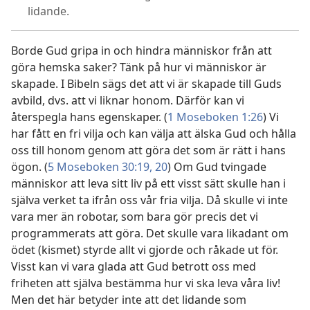
lidande.
Borde Gud gripa in och hindra människor från att
göra hemska saker? Tänk på hur vi människor är
skapade. I Bibeln sägs det att vi är skapade till Guds
avbild, dvs. att vi liknar honom. Därför kan vi
återspegla hans egenskaper. (
1 Moseboken 1:26
) Vi
har fått en fri vilja och kan välja att älska Gud och hålla
oss till honom genom att göra det som är rätt i hans
ögon. (
5 Moseboken 30:19, 20
) Om Gud tvingade
människor att leva sitt liv på ett visst sätt skulle han i
själva verket ta ifrån oss vår fria vilja. Då skulle vi inte
vara mer än robotar, som bara gör precis det vi
programmerats att göra. Det skulle vara likadant om
ödet (kismet) styrde allt vi gjorde och råkade ut för.
Visst kan vi vara glada att Gud betrott oss med
friheten att själva bestämma hur vi ska leva våra liv!
Men det här betyder inte att det lidande som