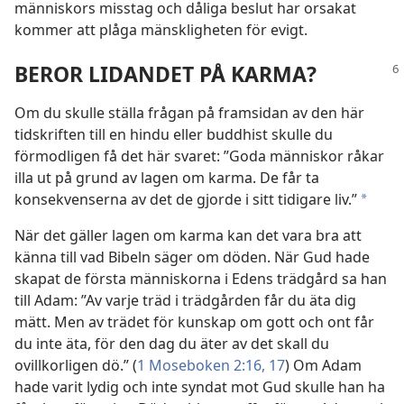
människors misstag och dåliga beslut har orsakat
kommer att plåga mänskligheten för evigt.
BEROR LIDANDET PÅ KARMA?
Om du skulle ställa frågan på framsidan av den här
tidskriften till en hindu eller buddhist skulle du
förmodligen få det här svaret: ”Goda människor råkar
illa ut på grund av lagen om karma. De får ta
konsekvenserna av det de gjorde i sitt tidigare liv.”
*
När det gäller lagen om karma kan det vara bra att
känna till vad Bibeln säger om döden. När Gud hade
skapat de första människorna i Edens trädgård sa han
till Adam: ”Av varje träd i trädgården får du äta dig
mätt. Men av trädet för kunskap om gott och ont får
du inte äta, för den dag du äter av det skall du
ovillkorligen dö.” (
1 Moseboken 2:16, 17
) Om Adam
hade varit lydig och inte syndat mot Gud skulle han ha