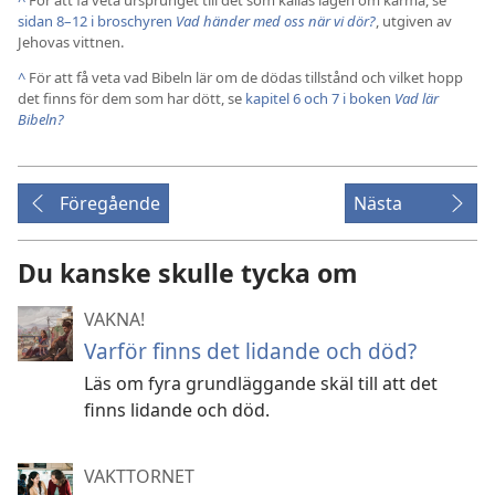
^
För att få veta ursprunget till det som kallas lagen om karma, se
sidan 8–12 i broschyren
Vad händer med oss när vi dör?
, utgiven av
Jehovas vittnen.
^
För att få veta vad Bibeln lär om de dödas tillstånd och vilket hopp
det finns för dem som har dött, se
kapitel 6 och
7 i boken
Vad lär
Bibeln?
Föregående
Nästa
Du kanske skulle tycka om
VAKNA!
Varför finns det lidande och död?
Läs om fyra grundläggande skäl till att det
finns lidande och död.
VAKTTORNET