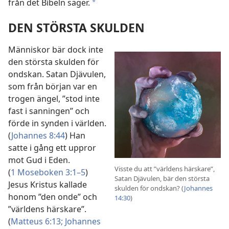
från det Bibeln säger.
*
DEN STÖRSTA SKULDEN
Människor bär dock inte
den största skulden för
ondskan. Satan Djävulen,
som från början var en
trogen ängel, ”stod inte
fast i sanningen” och
förde in synden i världen.
(
Johannes 8:44
) Han
satte i gång ett uppror
mot Gud i Eden.
Visste du att ”världens härskare”,
(
1 Moseboken 3:1–5
)
Satan Djävulen, bär den största
Jesus Kristus kallade
skulden för ondskan? (
Johannes
honom ”den onde” och
14:30
)
”världens härskare”.
(
Matteus 6:13;
Johannes