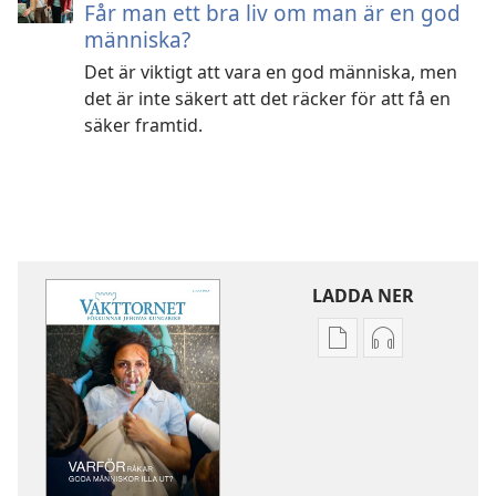
Får man ett bra liv om man är en god
människa?
Det är viktigt att vara en god människa, men
det är inte säkert att det räcker för att få en
säker framtid.
LADDA NER
Valmöjligheter
Valmöjlighet
för
för
nerladdning
nerladdning
av
av
publikationer
ljud
VAKTTORNET
VAKTTORNET