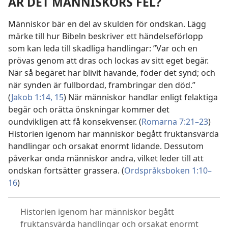
ÄR DET MÄNNISKORS FEL?
Människor bär en del av skulden för ondskan. Lägg
märke till hur Bibeln beskriver ett händelseförlopp
som kan leda till skadliga handlingar: ”Var och en
prövas genom att dras och lockas av sitt eget begär.
När så begäret har blivit havande, föder det synd; och
när synden är fullbordad, frambringar den död.”
(
Jakob 1:14, 15
) När människor handlar enligt felaktiga
begär och orätta önskningar kommer det
oundvikligen att få konsekvenser. (
Romarna 7:21–23
)
Historien igenom har människor begått fruktansvärda
handlingar och orsakat enormt lidande. Dessutom
påverkar onda människor andra, vilket leder till att
ondskan fortsätter grassera. (
Ordspråksboken 1:10–
16
)
Historien igenom har människor begått
fruktansvärda handlingar och orsakat enormt