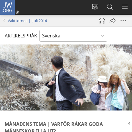
JW.ORG
Logga
in
Ändra
Sök
VIS
(öppnar
webbplatsens
på
ME
Vakttornet | Juli 2014
nytt
språk
jw.org
fönster)
ARTIKELSPRÅK
MÅNADENS TEMA | VARFÖR RÅKAR GODA
MÄNNISKOR ILLA UT?