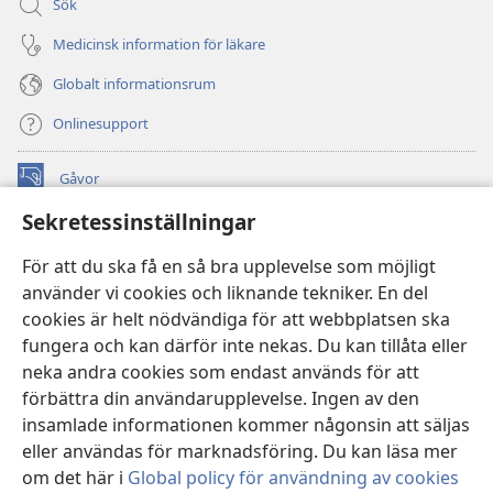
Sök
Medicinsk information för läkare
Globalt informationsrum
Onlinesupport
Gåvor
(öppnar
nytt
Sekretessinställningar
fönster)
Watchtower ONLINE LIBRARY™
(öppnar
För att du ska få en så bra upplevelse som möjligt
nytt
®
JW Hub
använder vi cookies och liknande tekniker. En del
fönster)
(öppnar
cookies är helt nödvändiga för att webbplatsen ska
nytt
®
JW Library
fönster)
fungera och kan därför inte nekas. Du kan tillåta eller
neka andra cookies som endast används för att
Watchtower Library
förbättra din användarupplevelse. Ingen av den
insamlade informationen kommer någonsin att säljas
eller användas för marknadsföring. Du kan läsa mer
om det här i
Global policy för användning av cookies