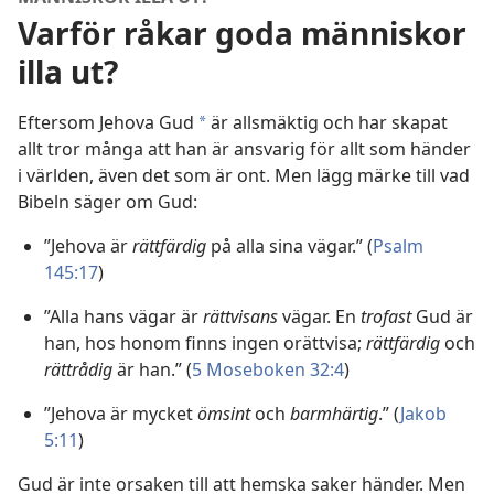
Varför råkar goda människor
illa ut?
Eftersom Jehova Gud
är allsmäktig och har skapat
*
allt tror många att han är ansvarig för allt som händer
i världen, även det som är ont. Men lägg märke till vad
Bibeln säger om Gud:
”Jehova är
rättfärdig
på alla sina vägar.” (
Psalm
145:17
)
”Alla hans vägar är
rättvisans
vägar. En
trofast
Gud är
han, hos honom finns ingen orättvisa;
rättfärdig
och
rättrådig
är han.” (
5 Moseboken 32:4
)
”Jehova är mycket
ömsint
och
barmhärtig
.” (
Jakob
5:11
)
Gud är inte orsaken till att hemska saker händer. Men