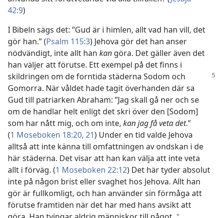
42:9
)
I Bibeln sägs det: ”Gud är i himlen, allt vad han vill, det
gör han.” (
Psalm 115:3
) Jehova gör det han anser
nödvändigt, inte allt han
kan
göra. Det gäller även det
han väljer att förutse. Ett exempel på det finns i
skildringen om de forntida
städerna Sodom och
Gomorra. När våldet hade tagit överhanden där sa
Gud till patriarken Abraham: ”Jag skall gå ner och se
om de handlar helt enligt det skri över den [Sodom]
som har nått mig, och om inte,
kan jag få veta det
.”
(
1 Moseboken 18:20, 21
) Under en tid valde Jehova
alltså att inte känna till omfattningen av ondskan i de
här städerna. Det visar att han kan välja att inte veta
allt i förväg. (
1 Moseboken 22:12
) Det här tyder absolut
inte på någon brist eller svaghet hos Jehova. Allt han
gör är fullkomligt, och han använder sin förmåga att
förutse framtiden när det har med hans avsikt att
göra. Han tvingar aldrig människor till något.
*