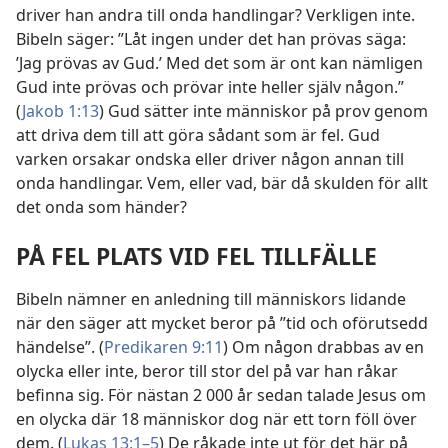
driver han andra till onda handlingar? Verkligen inte.
Bibeln säger: ”Låt ingen under det han prövas säga:
’Jag prövas av Gud.’ Med det som är ont kan nämligen
Gud inte prövas och prövar inte heller själv någon.”
(
Jakob 1:13
) Gud sätter inte människor på prov genom
att driva dem till att göra sådant som är fel. Gud
varken orsakar ondska eller driver någon annan till
onda handlingar. Vem, eller vad, bär då skulden för allt
det onda som händer?
PÅ FEL PLATS VID FEL TILLFÄLLE
Bibeln nämner en anledning till människors lidande
när den säger att mycket beror på ”tid och oförutsedd
händelse”. (
Predikaren 9:11
) Om någon drabbas av en
olycka eller inte, beror till stor del på var han råkar
befinna sig. För nästan 2 000 år sedan talade Jesus om
en olycka där 18 människor dog när ett torn föll över
dem. (
Lukas 13:1–5
) De råkade inte ut för det här på