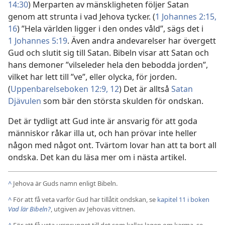
14:30
) Merparten av mänskligheten följer Satan
genom att strunta i vad Jehova tycker. (
1 Johannes 2:15,
16
) ”Hela världen ligger i den ondes våld”, sägs det i
1 Johannes 5:19
. Även andra andevarelser har övergett
Gud och slutit sig till Satan. Bibeln visar att Satan och
hans demoner ”vilseleder hela den bebodda jorden”,
vilket har lett till ”ve”, eller olycka, för jorden.
(
Uppenbarelseboken 12:9,
12
) Det är alltså
Satan
Djävulen
som bär den största skulden för ondskan.
Det är tydligt att Gud inte är ansvarig för att goda
människor råkar illa ut, och han prövar inte heller
någon med något ont. Tvärtom lovar han att ta bort all
ondska. Det kan du läsa mer om i nästa artikel.
^
Jehova är Guds namn enligt Bibeln.
^
För att få veta varför Gud har tillåtit ondskan, se
kapitel 11 i boken
Vad lär Bibeln?
, utgiven av Jehovas vittnen.