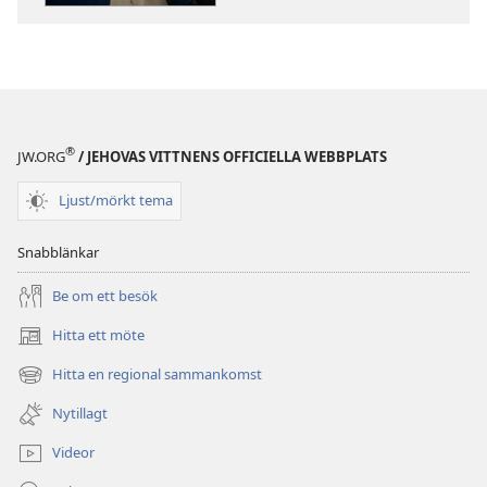
Varför
Varför
råkar
råkar
goda
goda
människor
människor
illa
illa
ut?
ut?
®
JW.ORG
/ JEHOVAS VITTNENS OFFICIELLA WEBBPLATS
Ljust/mörkt tema
Snabblänkar
Be om ett besök
Hitta ett möte
(öppnar
nytt
Hitta en regional sammankomst
(öppnar
fönster)
nytt
Nytillagt
fönster)
Videor