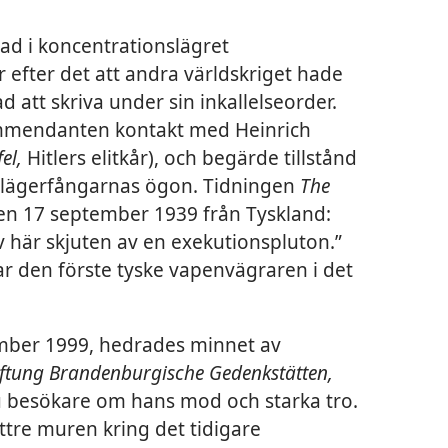
ad i koncentrationslägret
efter det att andra världskriget hade
d att skriva under sin inkallelseorder.
mmendanten kontakt med Heinrich
fel,
Hitlers elitkår), och begärde tillstånd
a lägerfångarnas ögon. Tidningen
The
en 17 september 1939 från Tyskland:
ev här skjuten av en exekutionspluton.”
ar den förste tyske vapenvägraren i det
ember 1999, hedrades minnet av
iftung Brandenburgische Gedenkstätten,
 besökare om hans mod och starka tro.
tre muren kring det tidigare