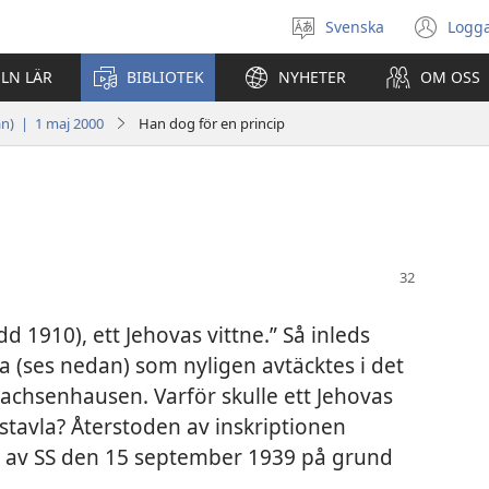
Svenska
Logga
Välj
(öp
språk
nyt
ELN LÄR
BIBLIOTEK
NYHETER
OM OSS
fön
an) | 1 maj 2000
Han dog för en princip
 1910), ett Jehovas vittne.” Så inleds
a (ses nedan) som nyligen avtäcktes i det
Sachsenhausen. Varför skulle ett Jehovas
stavla? Återstoden av inskriptionen
igt av SS den 15 september 1939 på grund