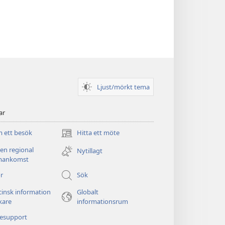
Ljust/mörkt tema
ar
 ett besök
Hitta ett möte
(öppnar
nytt
 en regional
Nytillagt
fönster)
ankomst
r
Sök
insk information
Globalt
äkare
informationsrum
nesupport