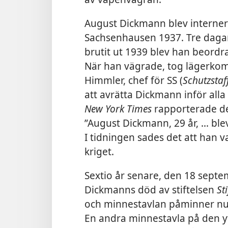
August Dickmann blev interner
Sachsenhausen 1937. Tre dagar 
brutit ut 1939 blev han beordra
När han vägrade, tog lägerko
Himmler, chef för SS (
Schutzstaf
att avrätta Dickmann inför all
New York Times
rapporterade d
”August Dickmann, 29 år, ... bl
I tidningen sades det att han v
kriget.
Sextio år senare, den 18 sept
Dickmanns död av stiftelsen
St
och minnestavlan påminner nu
En andra minnestavla på den yt