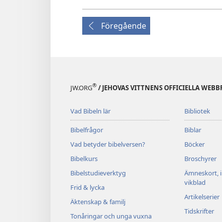
Föregående
®
JW.ORG
/ JEHOVAS VITTNENS OFFICIELLA WEBB
Vad Bibeln lär
Bibliotek
Bibelfrågor
Biblar
Vad betyder bibelversen?
Böcker
Bibelkurs
Broschyrer
Bibelstudieverktyg
Ämneskort, 
vikblad
Frid & lycka
Artikelserier
Äktenskap & familj
Tidskrifter
Tonåringar och unga vuxna