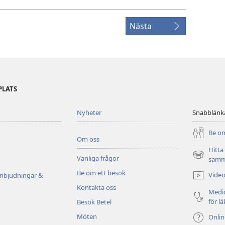
Nästa
PLATS
Nyheter
Snabblänk
Be om
Om oss
Hitta
Vanliga frågor
(öppnar
samm
nytt
Be om ett besök
Video
inbjudningar &
fönster)
Kontakta oss
Medic
för l
Besök Betel
Möten
Onli