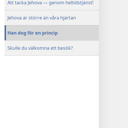
Att tacka Jehova — genom heltidstjänst!
Jehova är större än våra hjärtan
Han dog för en princip
Skulle du välkomna ett besök?