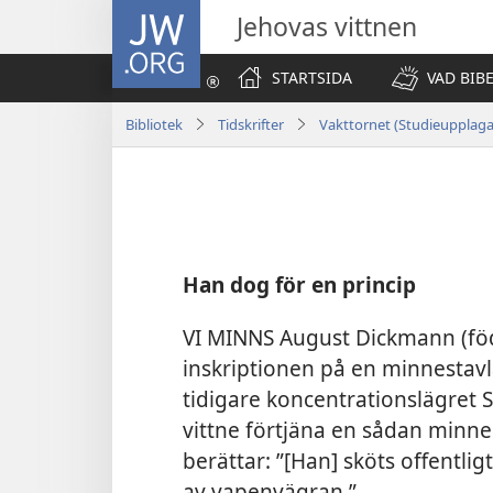
JW.ORG
Jehovas vittnen
STARTSIDA
VAD BIB
Bibliotek
Tidskrifter
Vakttornet (Studieupplag
Han dog för en princip
VI MINNS August Dickmann (född
inskriptionen på en minnestavl
tidigare koncentrationslägret 
vittne förtjäna en sådan minne
berättar: ”[Han] sköts offentl
av vapenvägran.”