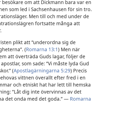
r besökare om att Dickmann bara var en
nen som led i Sachsenhausen för sin tro.
rationsläger. Men till och med under de
trationslägren fortsatte många att
.
risten plikt att ”underordna sig de
heterna”. (
Romarna 13:1
) Men när
m att överträda Guds lagar, följer de
 apostlar, som sade: ”Vi måste lyda Gud
or.” (
Apostlagärningarna 5:29
) Precis
hovas vittnen överallt efter fred i en
mar och etniskt hat har lett till hemska
ning: ”Låt dig inte övervinnas av det
inna det onda med det goda.” —
Romarna