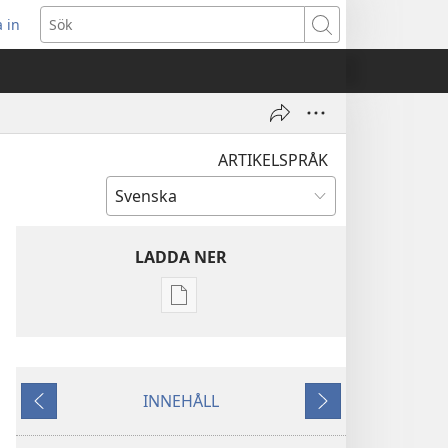
 in
pnar
Sök
t
ster)
ARTIKELSPRÅK
LADDA NER
Valmöjligheter
för
nerladdning
av
INNEHÅLL
publikationer
Föregående
Nästa
VAKTTORNET