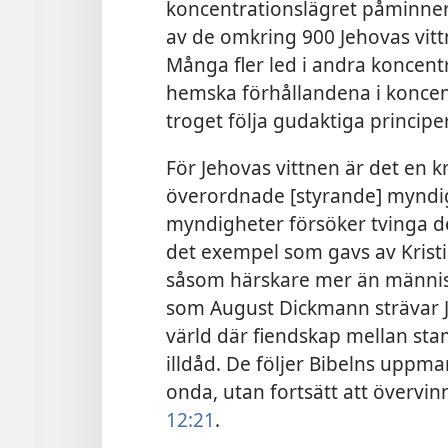
koncentrationslägret påminne
av de omkring 900 Jehovas vitt
Många fler led i andra koncent
hemska förhållandena i koncen
troget följa gudaktiga principer
För Jehovas vittnen är det en k
överordnade [styrande] myndig
myndigheter försöker tvinga de
det exempel som gavs av Kristi
såsom härskare mer än människ
som August Dickmann strävar Je
värld där fiendskap mellan stam
illdåd. De följer Bibelns uppma
onda, utan fortsätt att överv
12:21
.