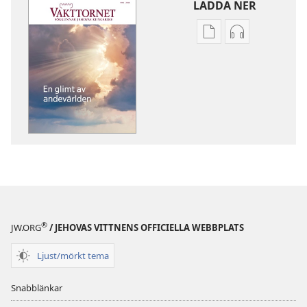
LADDA NER
Valmöjligheter
Valmöjlighet
för
för
nerladdning
nerladdning
av
av
publikationer
ljud
VAKTTORNET
VAKTTORNET
En
En
glimt
glimt
av
av
andevärlden
andevärlden
®
JW.ORG
/ JEHOVAS VITTNENS OFFICIELLA WEBBPLATS
Ljust/mörkt tema
Snabblänkar