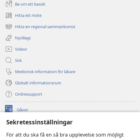
Be om ett besök
Hitta ett möte
(öppnar
nytt
Hitta en regional sammankomst
(öppnar
fönster)
nytt
Nytillagt
fönster)
Videor
Sök
Medicinsk information för läkare
Globalt informationsrum
Onlinesupport
Gåvor
(öppnar
nytt
Sekretessinställningar
fönster)
Watchtower ONLINE LIBRARY™
(öppnar
För att du ska få en så bra upplevelse som möjligt
nytt
®