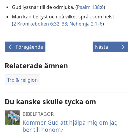
Gud lyssnar till de ödmjuka. (
Psalm 138:6
)
Man kan be tyst och på vilket språk som helst.
(
2 Krönikeboken 6:32, 33;
Nehemja 2:1–6
)
Föregående
Nästa
Relaterade ämnen
Tro & religion
Du kanske skulle tycka om
BIBELFRÅGOR
Kommer Gud att hjälpa mig om jag
ber till honom?