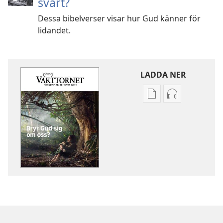
svårt?
Dessa bibelverser visar hur Gud känner för
lidandet.
LADDA NER
Valmöjligheter
Valmöjlighet
för
för
nerladdning
nerladdning
av
av
publikationer
ljud
VAKTTORNET
VAKTTORNET
Bryr
Bryr
Gud
Gud
sig
sig
om
om
oss?
oss?