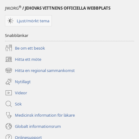
®
JW.ORG
/ JEHOVAS VITTNENS OFFICIELLA WEBBPLATS
Ljust/mörkt tema
Snabblänkar
Be om ett besök
Hitta ett möte
(öppnar
nytt
Hitta en regional sammankomst
(öppnar
fönster)
nytt
Nytillagt
fönster)
Videor
Sök
Medicinsk information för läkare
Globalt informationsrum
Onlinesupport