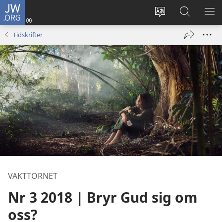
JW.ORG
Logga
in
Ändra
Sök
VIS
(öppnar
webbplatsens
på
ME
Tidskrifter
nytt
språk
jw.org
fönster)
VAKTTORNET
Nr 3 2018 | Bryr Gud sig om
oss?