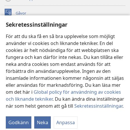
Gåvor
(öppnar
nytt
Sekretessinställningar
fönster)
Watchtower ONLINE LIBRARY™
(öppnar
För att du ska få en så bra upplevelse som möjligt
nytt
®
JW Hub
använder vi cookies och liknande tekniker. En del
fönster)
(öppnar
cookies är helt nödvändiga för att webbplatsen ska
nytt
®
JW Library
fönster)
fungera och kan därför inte nekas. Du kan tillåta eller
neka andra cookies som endast används för att
Watchtower Library
förbättra din användarupplevelse. Ingen av den
insamlade informationen kommer någonsin att säljas
eller användas för marknadsföring. Du kan läsa mer
om det här i
Global policy för användning av cookies
Copyright
© 2026 Watch Tower Bible and Tract Society of Pennsylvania.
och liknande tekniker
. Du kan ändra dina inställningar
ANVÄNDARVILLKOR
|
SEKRETESSPOLICY
|
när som helst genom att gå till
Sekretessinställningar
.
SEKRETESSINSTÄLLNINGAR
Godkänn
Neka
Anpassa