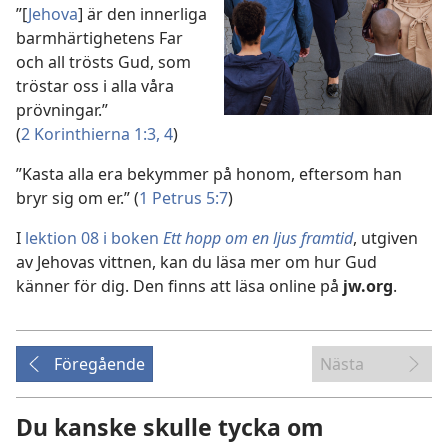
”[
Jehova
] är den innerliga
barmhärtighetens Far
och all trösts Gud, som
tröstar oss i alla våra
prövningar.”
(
2 Korinthierna 1:3, 4
)
”Kasta alla era bekymmer på honom, eftersom han
bryr sig om er.” (
1 Petrus 5:7
)
I
lektion 08 i boken
Ett hopp om en ljus framtid
, utgiven
av ­Jehovas vittnen, kan du läsa mer om hur Gud
känner för dig. Den finns att läsa online på
jw.org
.
Föregående
Nästa
Du kanske skulle tycka om