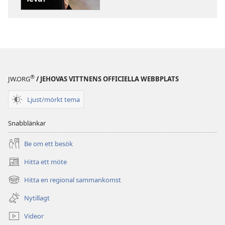
VAKTTORNET
VAKTTORNET
Är
Är
livet
livet
värt
värt
att
att
leva?
leva?
®
JW.ORG
/ JEHOVAS VITTNENS OFFICIELLA WEBBPLATS
Ljust/mörkt tema
Snabblänkar
Be om ett besök
Hitta ett möte
(öppnar
nytt
Hitta en regional sammankomst
(öppnar
fönster)
nytt
Nytillagt
fönster)
Videor