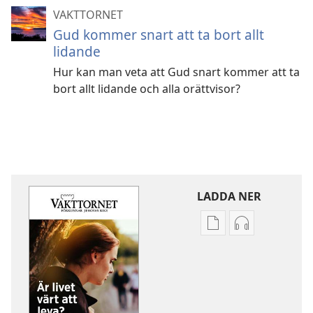
VAKTTORNET
Gud kommer snart att ta bort allt
lidande
Hur kan man veta att Gud snart kommer att ta
bort allt lidande och alla orättvisor?
LADDA NER
Valmöjligheter
Valmöjlighet
för
för
nerladdning
nerladdning
av
av
publikationer
ljud