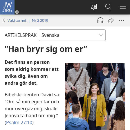
JW.ORG
Logga
in
Ändra
Sök
VIS
(öppnar
webbplatsens
på
ME
Vakttornet | Nr 2 2019
nytt
språk
jw.org
fönster)
ARTIKELSPRÅK
”Han bryr sig om er”
Det finns en person
som aldrig kommer att
svika dig, även om
andra gör det.
Bibelskribenten David sa:
”Om så min egen far och
mor övergav mig, skulle
Jehova ta hand om mig.”
(
Psalm 27:10
)