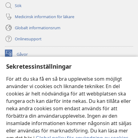
Sök
Medicinsk information för läkare
Globalt informationsrum
Onlinesupport
Gåvor
(öppnar
nytt
Sekretessinställningar
fönster)
Watchtower ONLINE LIBRARY™
(öppnar
För att du ska få en så bra upplevelse som möjligt
nytt
®
JW Hub
använder vi cookies och liknande tekniker. En del
fönster)
(öppnar
cookies är helt nödvändiga för att webbplatsen ska
nytt
®
JW Library
fönster)
fungera och kan därför inte nekas. Du kan tillåta eller
neka andra cookies som endast används för att
Watchtower Library
förbättra din användarupplevelse. Ingen av den
insamlade informationen kommer någonsin att säljas
eller användas för marknadsföring. Du kan läsa mer