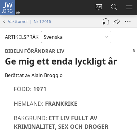
JW.ORG
Logga
in
Ändra
Sök
VIS
(öppnar
webbplatsens
på
ME
Vakttornet | Nr 1 2016
nytt
språk
jw.org
fönster)
ARTIKELSPRÅK
BIBELN FÖRÄNDRAR LIV
Ge mig ett enda lyckligt år
Berättat av Alain Broggio
FÖDD:
1971
HEMLAND:
FRANKRIKE
BAKGRUND:
ETT LIV FULLT AV
KRIMINALITET, SEX OCH DROGER