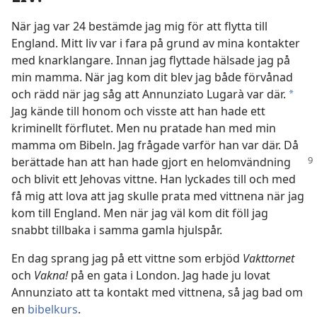
När jag var 24 bestämde jag mig för att flytta till
England. Mitt liv var i fara på grund av mina kontakter
med knarklangare. Innan jag flyttade hälsade jag på
min mamma. När jag kom dit blev jag både förvånad
och rädd när jag såg att Annunziato Lugarà var där.
a
Jag kände till honom och visste att han hade ett
kriminellt förflutet. Men nu pratade han med min
mamma om Bibeln. Jag frågade varför han var där. Då
berättade han att han hade gjort en helomvändning
och blivit ett Jehovas vittne. Han lyckades till och med
få mig att lova att jag skulle prata med vittnena när jag
kom till England. Men när jag väl kom dit föll jag
snabbt tillbaka i samma gamla hjulspår.
En dag sprang jag på ett vittne som erbjöd
Vakttornet
och
Vakna!
på en gata i London. Jag hade ju lovat
Annunziato att ta kontakt med vittnena, så jag bad om
en
bibelkurs
.