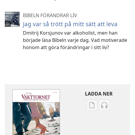
BIBELN FÖRÄNDRAR LIV
Jag var så trött på mitt sätt att leva
Dmitrij Korsjunov var alkoholist, men han
började läsa Bibeln varje dag. Vad motiverade
honom att göra förändringar i sitt liv?
LADDA NER
Valmöjligheter
Valmöjlighet
för
för
nerladdning
nerladdning
av
av