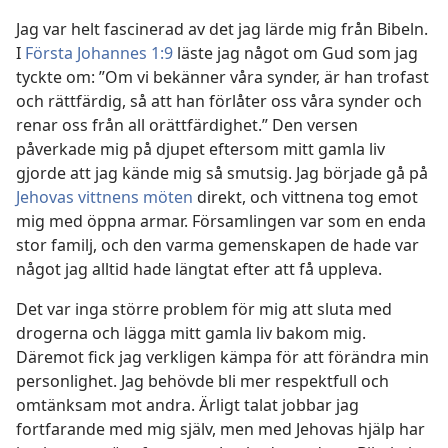
Jag var helt fascinerad av det jag lärde mig från Bibeln.
I
Första Johannes 1:9
läste jag något om Gud som jag
tyckte om: ”Om vi bekänner våra synder, är han trofast
och rättfärdig, så att han förlåter oss våra synder och
renar oss från all orättfärdighet.” Den versen
påverkade mig på djupet eftersom mitt gamla liv
gjorde att jag kände mig så smutsig. Jag började gå på
Jehovas vittnens möten
direkt, och vittnena tog emot
mig med öppna armar. Församlingen var som en enda
stor familj, och den varma gemenskapen de hade var
något jag alltid hade längtat efter att få uppleva.
Det var inga större problem för mig att sluta med
drogerna och lägga mitt gamla liv bakom mig.
Däremot fick jag verkligen kämpa för att förändra min
personlighet. Jag behövde bli mer respektfull och
omtänksam mot andra. Ärligt talat jobbar jag
fortfarande med mig själv, men med Jehovas hjälp har