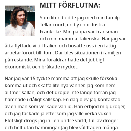
MITT FÖRFLUTNA:
Som liten bodde jag med min familj i
Tellancourt, en by i nordöstra
Frankrike. Min pappa var fransman
och min mamma italienska. När jag var
åtta flyttade vi till Italien och bosatte oss i en fattig
arbetarförort till Rom. Där blev situationen i familjen
påfrestande. Mina föräldrar hade det jobbigt
ekonomiskt och bråkade mycket.
När jag var 15 tyckte mamma att jag skulle försöka
komma ut och skaffa lite nya vänner. Jag kom hem
alltmer sällan, och det dröjde inte länge förrän jag
hamnade i dåligt sällskap. En dag blev jag kontaktad
av en man som verkade vänlig. Han erbjöd mig droger,
och jag tackade ja eftersom jag ville verka vuxen.
Plötsligt drogs jag in i en undre värld, full av droger
och helt utan hämningar. Jag blev våldtagen många