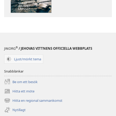
publikationer
ljud
VAKTTORNET
VAKTTORNET
Varar
Varar
ärlighet
ärlighet
längst?
längst?
®
JW.ORG
/ JEHOVAS VITTNENS OFFICIELLA WEBBPLATS
Ljust/mörkt tema
Snabblänkar
Be om ett besök
Hitta ett möte
(öppnar
nytt
Hitta en regional sammankomst
(öppnar
fönster)
nytt
Nytillagt
fönster)