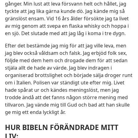
gånger. Min lust att leva försvann helt och hållet, jag
tyckte att jag lika gärna kunde dö. Jag kände mig så
gränslöst ensam. Vid 16 års ålder försökte jag ta livet
av mig genom att svepa en flaska whisky och hoppa i
en sjö. Det slutade med att jag låg i koma i tre dygn.
Efter det bestämde jag mig för att jag ville leva, men
jag blev också våldsam och falsk. Jag erbjöd folk sex,
följde med dem hem och drogade dem för att sedan
stjäla allt de hade av värde. Jag blev indragen i
organiserad brottslighet och började sälja droger runt
om i Italien. Polisen var ständigt ute efter mig. Livet
hade spårat ur och kändes meningslöst, men jag
trodde ändå att det fanns någon större mening med
tillvaron. Jag vände mig till Gud och bad att han skulle
ge mig ett enda lyckligt år.
HUR BIBELN FÖRÄNDRADE MITT
LIV: