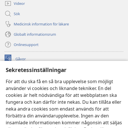
Videor
Sök
Medicinsk information för läkare
Globalt informationsrum
Onlinesupport
Gåvor
(öppnar
nytt
Sekretessinställningar
fönster)
Watchtower ONLINE LIBRARY™
(öppnar
För att du ska få en så bra upplevelse som möjligt
nytt
®
JW Hub
använder vi cookies och liknande tekniker. En del
fönster)
(öppnar
cookies är helt nödvändiga för att webbplatsen ska
nytt
®
JW Library
fönster)
fungera och kan därför inte nekas. Du kan tillåta eller
neka andra cookies som endast används för att
Watchtower Library
förbättra din användarupplevelse. Ingen av den
insamlade informationen kommer någonsin att säljas