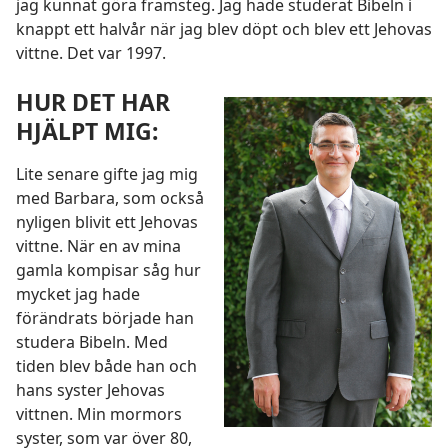
jag kunnat göra framsteg. Jag hade studerat Bibeln i
knappt ett halvår när jag blev döpt och blev ett Jehovas
vittne. Det var 1997.
HUR DET HAR
HJÄLPT MIG:
Lite senare gifte jag mig
med Barbara, som också
nyligen blivit ett Jehovas
vittne. När en av mina
gamla kompisar såg hur
mycket jag hade
förändrats började han
studera Bibeln. Med
tiden blev både han och
hans syster Jehovas
vittnen. Min mormors
syster, som var över 80,