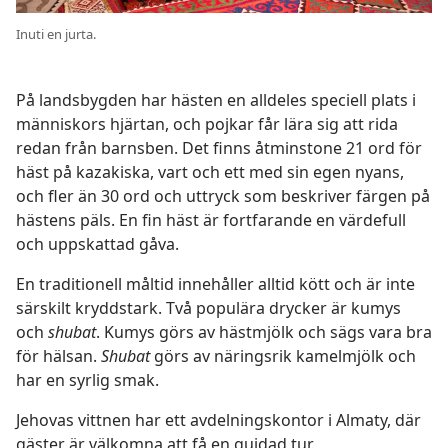
Inuti en jurta.
På landsbygden har hästen en alldeles speciell plats i
människors hjärtan, och pojkar får lära sig att rida
redan från barnsben. Det finns åtminstone 21 ord för
häst på kazakiska, vart och ett med sin egen nyans,
och fler än 30 ord och uttryck som beskriver färgen på
hästens päls. En fin häst är fortfarande en värdefull
och uppskattad gåva.
En traditionell måltid innehåller alltid kött och är inte
särskilt kryddstark. Två populära drycker är kumys
och
shubat
. Kumys görs av hästmjölk och sägs vara bra
för hälsan.
Shubat
görs av näringsrik kamelmjölk och
har en syrlig smak.
Jehovas vittnen har ett avdelningskontor i Almaty, där
gäster är välkomna att få en guidad tur.