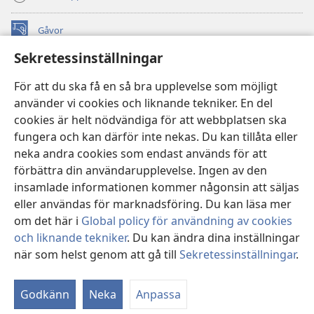
Gåvor
(öppnar
nytt
Sekretessinställningar
fönster)
Watchtower ONLINE LIBRARY™
(öppnar
För att du ska få en så bra upplevelse som möjligt
nytt
®
JW Hub
använder vi cookies och liknande tekniker. En del
fönster)
(öppnar
cookies är helt nödvändiga för att webbplatsen ska
nytt
®
JW Library
fönster)
fungera och kan därför inte nekas. Du kan tillåta eller
neka andra cookies som endast används för att
Watchtower Library
förbättra din användarupplevelse. Ingen av den
insamlade informationen kommer någonsin att säljas
eller användas för marknadsföring. Du kan läsa mer
om det här i
Global policy för användning av cookies
och liknande tekniker
. Du kan ändra dina inställningar
Copyright
© 2026 Watch Tower Bible and Tract Society of Pennsylvania.
ANVÄNDARVILLKOR
|
SEKRETESSPOLICY
|
när som helst genom att gå till
Sekretessinställningar
.
Vi
SEKRETESSINSTÄLLNINGAR
in
Godkänn
Neka
Anpassa