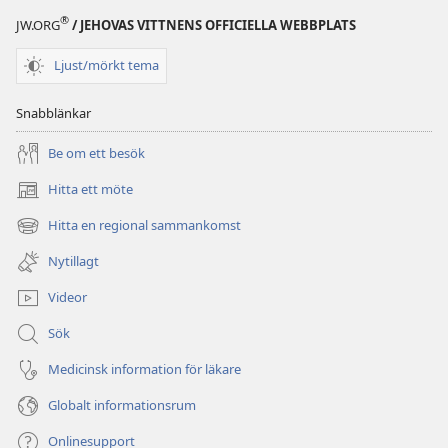
steg
steg
®
JW.ORG
/ JEHOVAS VITTNENS OFFICIELLA WEBBPLATS
som
som
kan
kan
Ljust/mörkt tema
rädda
rädda
liv
liv
Snabblänkar
Be om ett besök
Hitta ett möte
(öppnar
nytt
Hitta en regional sammankomst
(öppnar
fönster)
nytt
Nytillagt
fönster)
Videor
Sök
Medicinsk information för läkare
Globalt informationsrum
Onlinesupport