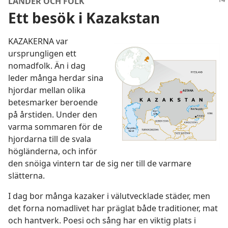
LÄNDER OCH FOLK
Ett besök i Kazakstan
KAZAKERNA var
ursprungligen ett
nomadfolk. Än i dag
leder många herdar sina
hjordar mellan olika
betesmarker beroende
på årstiden. Under den
varma sommaren för de
hjordarna till de svala
högländerna, och inför
den snöiga vintern tar de sig ner till de varmare
slätterna.
I dag bor många kazaker i välutvecklade städer, men
det forna nomadlivet har präglat både traditioner, mat
och hantverk. Poesi och sång har en viktig plats i