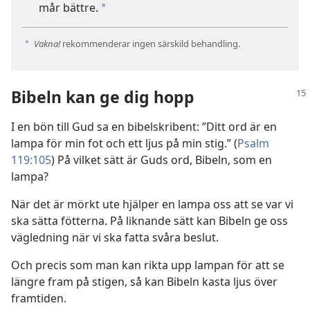
mår bättre.
a
Vakna!
rekommenderar ingen särskild behandling.
a
Bibeln kan ge dig hopp
I en bön till Gud sa en bibelskribent: ”Ditt ord är en
lampa för min fot och ett ljus på min stig.” (
Psalm
119:105
) På vilket sätt är Guds ord, Bibeln, som en
lampa?
När det är mörkt ute hjälper en lampa oss att se var vi
ska sätta fötterna. På liknande sätt kan Bibeln ge oss
vägledning när vi ska fatta svåra beslut.
Och precis som man kan rikta upp lampan för att se
längre fram på stigen, så kan Bibeln kasta ljus över
framtiden.