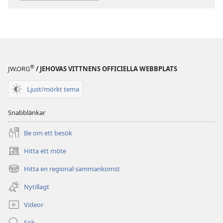
Hur
Hur
hanterar
hanterar
man
man
livet
livet
i
i
en
en
®
JW.ORG
/ JEHOVAS VITTNENS OFFICIELLA WEBBPLATS
orolig
orolig
värld?
värld?
Ljust/mörkt tema
Snabblänkar
Be om ett besök
Hitta ett möte
(öppnar
nytt
Hitta en regional sammankomst
(öppnar
fönster)
nytt
Nytillagt
fönster)
Videor
Sök