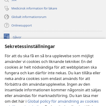
Medicinsk information för läkare
Globalt informationsrum
Onlinesupport
Gåvor
(öppnar
nytt
Sekretessinställningar
fönster)
Watchtower ONLINE LIBRARY™
(öppnar
För att du ska få en så bra upplevelse som möjligt
nytt
®
JW Hub
använder vi cookies och liknande tekniker. En del
fönster)
(öppnar
cookies är helt nödvändiga för att webbplatsen ska
nytt
®
JW Library
fönster)
fungera och kan därför inte nekas. Du kan tillåta eller
neka andra cookies som endast används för att
Watchtower Library
förbättra din användarupplevelse. Ingen av den
insamlade informationen kommer någonsin att säljas
eller användas för marknadsföring. Du kan läsa mer
om det här i
Global policy för användning av cookies