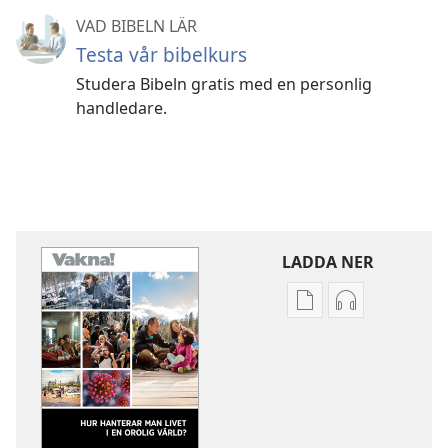
VAD BIBELN LÄR
Testa vår bibelkurs
Studera Bibeln gratis med en personlig
handledare.
LADDA NER
Valmöjligheter
Valmöjlighet
för
för
nerladdning
nerladdning
av
av
publikationer
ljud
VAKNA!
VAKNA!