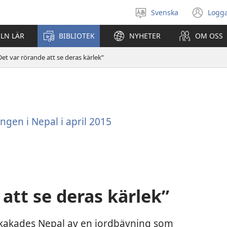
Svenska
Logga
Välj
(öp
språk
nyt
ELN LÄR
BIBLIOTEK
NYHETER
OM OSS
fön
Det var rörande att se deras kärlek”
 att se deras kärlek”
kakades Nepal av en jordbävning som