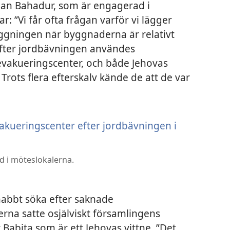
Man Bahadur, som är engagerad i
r: ”Vi får ofta frågan varför vi lägger
ggningen när byggnaderna är relativt
 Efter jordbävningen användes
 evakueringscenter, och både Jehovas
 Trots flera efterskalv kände de att de var
d i möteslokalerna.
nabbt söka efter saknade
na satte osjälviskt församlingens
 Babita som är ett Jehovas vittne. ”Det