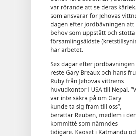
var rörande att se deras kärl
som ansvarar för Jehovas vitt
dagen efter jordbävningen att 
behov som uppstått och stötta
församlingsäldste (kretstills
här arbetet.
Sex dagar efter jordbävningen
reste Gary Breaux och hans fru
Ruby från Jehovas vittnens
huvudkontor i USA till Nepal. ”V
var inte säkra på om Gary
kunde ta sig fram till oss”,
berättar Reuben, medlem i de
kommitté som nämndes
tidigare. Kaoset i Katmandu och