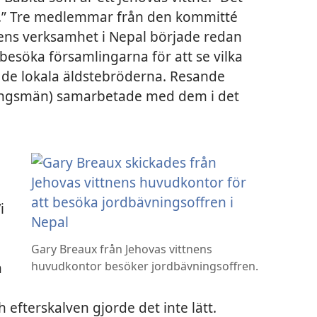
ek.” Tre medlemmar från den kommitté
nens verksamhet i Nepal började redan
besöka församlingarna för att se vilka
 de lokala äldstebröderna. Resande
yningsmän) samarbetade med dem i det
i
Gary Breaux från Jehovas vittnens
n
huvudkontor besöker jordbävningsoffren.
 efterskalven gjorde det inte lätt.