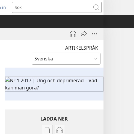
 in
pnar
Sök
t
ster)
ARTIKELSPRÅK
LADDA NER
Valmöjligheter
Valmöjligheter