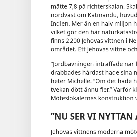
mätte 7,8 på richterskalan. Ska
nordväst om Katmandu, huvuds
Indien. Mer än en halv miljon
vilket gör den här naturkatastro
finns 2 200 Jehovas vittnen i N
området. Ett Jehovas vittne oc
”Jordbävningen inträffade när
drabbades hårdast hade sina mö
heter Michelle. ”Om det hade 
tvekan dött ännu fler.” Varför 
Möteslokalernas konstruktion 
”NU SER VI NYTTAN 
Jehovas vittnens moderna möte