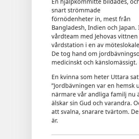
En hjälpkommitté bildades, oc
snart strömmade
förnödenheter in, mest från
Bangladesh, Indien och Japan.
vårdteam med Jehovas vittnen 
vårdstation i en av möteslokale
De tog hand om jordbävningso
medicinskt och känslomässigt.
En kvinna som heter Uttara sa
”Jordbävningen var en hemsk up
närmare vår andliga familj nu 
älskar sin Gud och varandra. O
att svalna, snarare tvärtom. De
är.