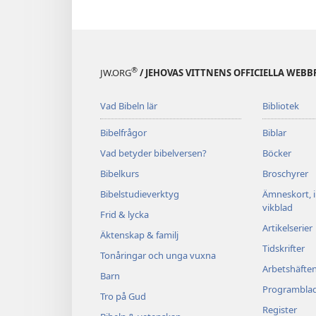
®
JW.ORG
/ JEHOVAS VITTNENS OFFICIELLA WEBB
Vad Bibeln lär
Bibliotek
Bibelfrågor
Biblar
Vad betyder bibelversen?
Böcker
Bibelkurs
Broschyrer
Bibelstudieverktyg
Ämneskort, 
vikblad
Frid & lycka
Artikelserier
Äktenskap & familj
Tidskrifter
Tonåringar och unga vuxna
Arbetshäfte
Barn
Programbla
Tro på Gud
Register