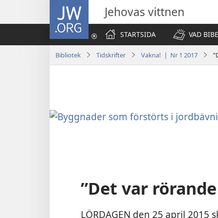
JW.ORG
Jehovas vittnen
STARTSIDA
VAD BIB
Bibliotek
Tidskrifter
Vakna! | Nr 1 2017
”
”Det var rörande
LÖRDAGEN den 25 april 2015 s