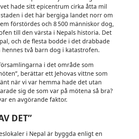
lvet hade sitt epicentrum cirka åtta mil
taden i det här bergiga landet norr om
 hem förstördes och 8 500 människor dog,
fen till den värsta i Nepals historia. Det
epal, och de flesta bodde i det drabbade
h hennes två barn dog i katastrofen.
 församlingarna i det område som
ten”, berättar ett Jehovas vittne som
hänt när vi var hemma hade det utan
klarade sig de som var på mötena så bra?
var en avgörande faktor.
AV DET”
slokaler i Nepal är byggda enligt en