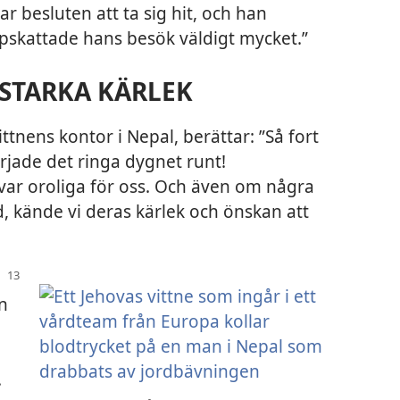
r besluten att ta sig hit, och han
ppskattade hans besök väldigt mycket.”
 STARKA KÄRLEK
ttnens kontor i Nepal, berättar: ”Så fort
jade det ringa dygnet runt!
var oroliga för oss. Och även om några
d, kände vi deras kärlek och önskan att
n
.