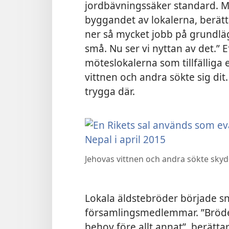
jordbävningssäker standard. 
byggandet av lokalerna, berätta
ner så mycket jobb på grundlä
små. Nu ser vi nyttan av det.”
möteslokalerna som tillfälliga
vittnen och andra sökte sig dit.
trygga där.
Jehovas vittnen och andra sökte skyd
Lokala äldstebröder började s
församlingsmedlemmar. ”Bröder
behov före allt annat”, berättar