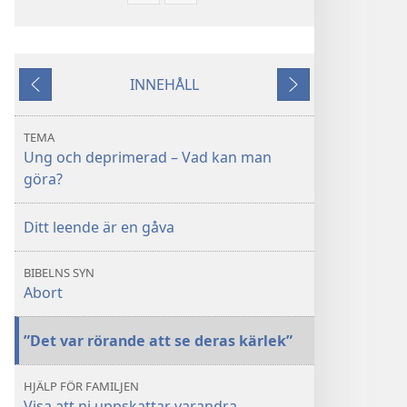
för
för
nerladdning
nerladdning
av
av
INNEHÅLL
publikationer
ljud
Föregående
Nästa
VAKNA!
VAKNA!
Ung
Ung
TEMA
och
och
Ung och deprimerad – Vad kan man
deprimerad
deprimerad
göra?
–
–
Vad
Vad
Ditt leende är en gåva
kan
kan
man
man
BIBELNS SYN
göra?
göra?
Abort
”Det var rörande att se deras kärlek”
HJÄLP FÖR FAMILJEN
Visa att ni uppskattar varandra