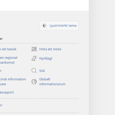
Ljust/mörkt tema
ar
 ett besök
Hitta ett möte
(öppnar
nytt
 en regional
Nytillagt
fönster)
ankomst
r
Sök
insk information
Globalt
äkare
informationsrum
nesupport
or