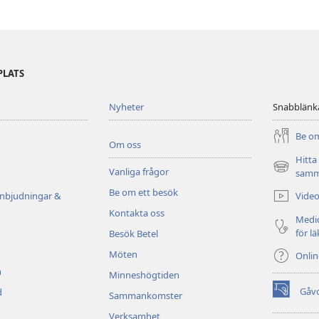
PLATS
Nyheter
Snabblänk
Be om
Om oss
Hitta
Vanliga frågor
(öppnar
samm
nytt
Be om ett besök
Video
inbjudningar &
fönster)
Kontakta oss
Medic
för l
Besök Betel
Möten
Onli
n
Minneshögtiden
Gåv
d
Sammankomster
(öppnar
nytt
Verksamhet