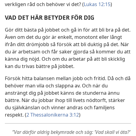
verkligen råd och behöver vi det? (
Lukas 12:15
)
VAD DET HÄR BETYDER FÖR DIG
Gör ditt bästa på jobbet och gå in för att bli bra på det.
Även om det du gör är enkelt, monotont eller långt
ifrån ditt drömjobb så försök att bli duktig på det. När
du är arbetsam och får saker gjorda så kommer du att
känna dig nöjd. Och om du arbetar på att bli skicklig
kan du trivas bättre på jobbet.
Försök hitta balansen mellan jobb och fritid. Då och då
behöver man vila och slappna av. Och när du
ansträngt dig på jobbet känns de stunderna ännu
bättre. När du jobbar ihop till livets nödtorft, stärker
du självkänslan och vinner andras och familjens
respekt. (
2 Thessalonikerna 3:12
)
”Var därför aldrig bekymrade och säg: ’Vad skall vi äta?’