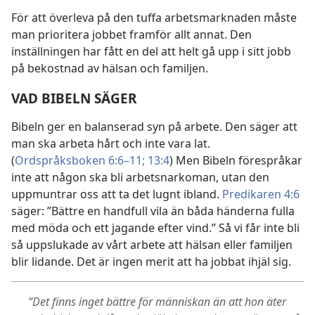
För att överleva på den tuffa arbetsmarknaden måste
man prioritera jobbet framför allt annat. Den
inställningen har fått en del att helt gå upp i sitt jobb
på bekostnad av hälsan och familjen.
VAD BIBELN SÄGER
Bibeln ger en balanserad syn på arbete. Den säger att
man ska arbeta hårt och inte vara lat.
(
Ordspråksboken 6:6–11;
13:4
) Men Bibeln förespråkar
inte att någon ska bli arbetsnarkoman, utan den
uppmuntrar oss att ta det lugnt ibland.
Predikaren 4:6
säger: ”Bättre en handfull vila än båda händerna fulla
med möda och ett jagande efter vind.” Så vi får inte bli
så uppslukade av vårt arbete att hälsan eller familjen
blir lidande. Det är ingen merit att ha jobbat ihjäl sig.
”Det finns inget bättre för människan än att hon äter