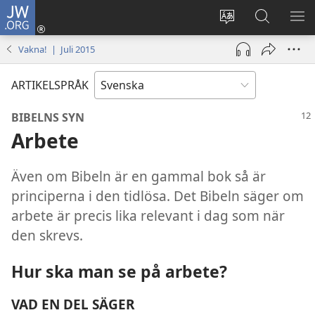
JW.ORG
Logga
in
Ändra
Sök
VIS
(öppnar
webbplatsens
på
ME
Vakna! | Juli 2015
nytt
språk
jw.org
fönster)
ARTIKELSPRÅK
BIBELNS SYN
Arbete
Även om Bibeln är en gammal bok så är
principerna i den tidlösa. Det Bibeln säger om
arbete är precis lika relevant i dag som när
den skrevs.
Hur ska man se på arbete?
VAD EN DEL SÄGER