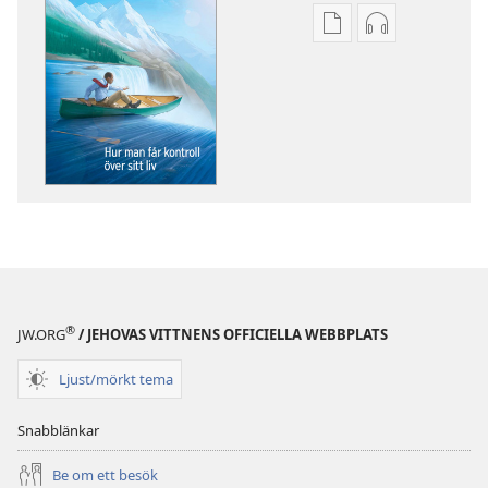
Valmöjligheter
Valmöjlighet
för
för
nerladdning
nerladdning
av
av
publikationer
ljud
VAKNA!
VAKNA!
Hur
Hur
man
man
får
får
kontroll
kontroll
över
över
sitt
sitt
®
JW.ORG
/ JEHOVAS VITTNENS OFFICIELLA WEBBPLATS
liv
liv
Ljust/mörkt tema
Snabblänkar
Be om ett besök