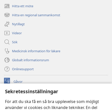
Hitta ett möte
(öppnar
nytt
Hitta en regional sammankomst
(öppnar
fönster)
nytt
Nytillagt
fönster)
Videor
Sök
Medicinsk information för läkare
Globalt informationsrum
Onlinesupport
Gåvor
(öppnar
nytt
Sekretessinställningar
fönster)
Watchtower ONLINE LIBRARY™
(öppnar
För att du ska få en så bra upplevelse som möjligt
nytt
®
JW Hub
använder vi cookies och liknande tekniker. En del
fönster)
(öppnar