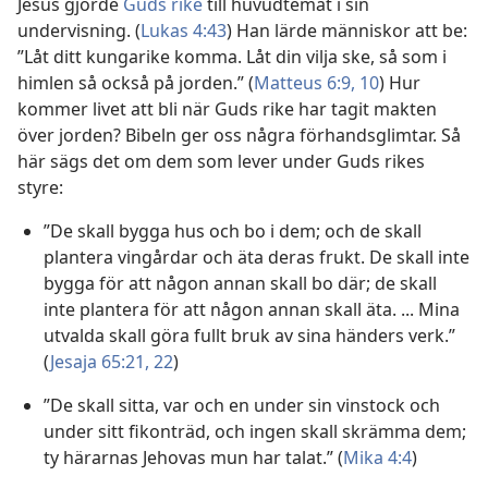
Jesus gjorde
Guds rike
till huvudtemat i sin
undervisning. (
Lukas 4:43
) Han lärde människor att be:
”Låt ditt kungarike komma. Låt din vilja ske, så som i
himlen så också på jorden.” (
Matteus 6:9, 10
) Hur
kommer livet att bli när Guds rike har tagit makten
över jorden? Bibeln ger oss några förhandsglimtar. Så
här sägs det om dem som lever under Guds rikes
styre:
”De skall bygga hus och bo i dem; och de skall
plantera vingårdar och äta deras frukt. De skall inte
bygga för att någon annan skall bo där; de skall
inte plantera för att någon annan skall äta. ... Mina
utvalda skall göra fullt bruk av sina händers verk.”
(
Jesaja 65:21, 22
)
”De skall sitta, var och en under sin vinstock och
under sitt fikonträd, och ingen skall skrämma dem;
ty härarnas Jehovas mun har talat.” (
Mika 4:4
)