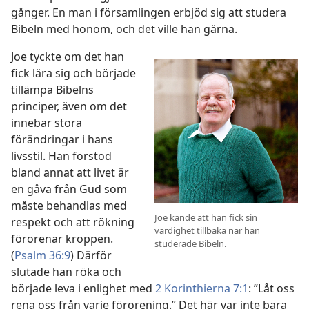
gånger. En man i församlingen erbjöd sig att studera
Bibeln med honom, och det ville han gärna.
Joe tyckte om det han
fick lära sig och började
tillämpa Bibelns
principer, även om det
innebar stora
förändringar i hans
livsstil. Han förstod
bland annat att livet är
en gåva från Gud som
måste behandlas med
Joe kände att han fick sin
respekt och att rökning
värdighet tillbaka när han
förorenar kroppen.
studerade Bibeln.
(
Psalm 36:9
) Därför
slutade han röka och
började leva i enlighet med
2 Korinthierna 7:1
: ”Låt oss
rena oss från varje förorening.” Det här var inte bara