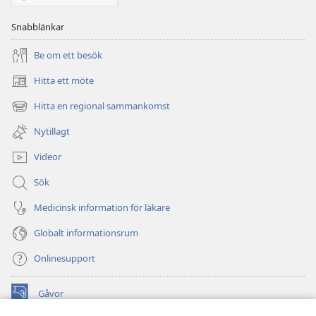
Snabblänkar
Be om ett besök
Hitta ett möte
(öppnar
nytt
Hitta en regional sammankomst
(öppnar
fönster)
nytt
Nytillagt
fönster)
Videor
Sök
Medicinsk information för läkare
Globalt informationsrum
Onlinesupport
Gåvor
(öppnar
nytt