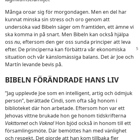
Många oroar sig för morgondagen. Men en del har
kunnat minska sin stress och oro genom att
undersöka vad Bibeln säger om framtiden, ett ämne vi
ska komma in på snart. Men Bibeln kan också hjälpa
oss
nu
, eftersom den ger oss sunda principer att leva
efter. De principerna kan förbättra vår ekonomiska
situation och vår känslomässiga balans. Det är Joe och
Martín levande bevis på.
BIBELN FÖRÄNDRADE HANS LIV
”Jag upplevde Joe som en intelligent, artig och ödmjuk
person”, berättade Cindi, som ofta såg honom i
biblioteket där hon arbetade. Eftersom hon var ett
Jehovas vittne brukade hon ge honom tidskrifterna
Vakttornet
och
Vakna!
Hon bjöd också in honom till ett
församlingsmöte. Där bemöttes han med vänlighet
och respekt. Det gjorde att han kom tillbaka fler