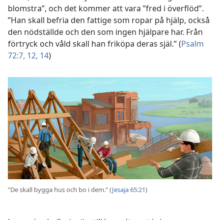
blomstra”, och det kommer att vara ”fred i överflöd”.
”Han skall befria den fattige som ropar på hjälp, också
den nödställde och den som ingen hjälpare har. Från
förtryck och våld skall han friköpa deras själ.” (
Psalm
72:7,
12,
14
)
”De skall bygga hus och bo i dem.” (
Jesaja 65:21
)