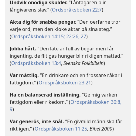
Undvik onödiga skulder.
”Låntagaren blir
långivarens slav.” (
Ordspråksboken 22:7
)
Akta dig för snabba pengar.
”Den oerfarne tror
varje ord, men den kloke aktar på sina steg.”
(
Ordspråksboken 14:15;
22:26, 27
)
Jobba hårt.
”Den late är full av begär men får
ingenting, de flitigas hunger blir rikligen mättad.”
(
Ordspråksboken 13:4
,
Svenska Folkbibeln
)
Var måttlig.
”En drinkare och en frossare råkar i
fattigdom.” (
Ordspråksboken 23:21
)
Ha en balanserad inställning.
”Ge mig varken
fattigdom eller rikedom.” (
Ordspråksboken 30:8,
9
)
Var generös, inte snål.
”En givmild människa får
rikt igen.” (
Ordspråksboken 11:25
,
Bibel 2000
)