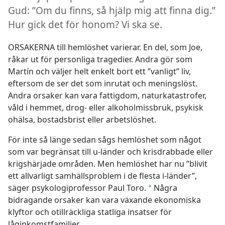
Gud: ”Om du finns, så hjälp mig att finna dig.”
Hur gick det för honom? Vi ska se.
ORSAKERNA till hemlöshet varierar. En del, som Joe,
råkar ut för personliga tragedier. Andra gör som
Martín och väljer helt enkelt bort ett ”vanligt” liv,
eftersom de ser det som inrutat och meningslöst.
Andra orsaker kan vara fattigdom, naturkatastrofer,
våld i hemmet, drog- eller alkoholmissbruk, psykisk
ohälsa, bostadsbrist eller arbetslöshet.
För inte så länge sedan sågs hemlöshet som något
som var begränsat till u-länder och krisdrabbade eller
krigshärjade områden. Men hemlöshet har nu ”blivit
ett allvarligt samhällsproblem i de flesta i-länder”,
säger psykologiprofessor Paul Toro.
Några
*
bidragande orsaker kan vara växande ekonomiska
klyftor och otillräckliga statliga insatser för
låginkomstfamiljer.