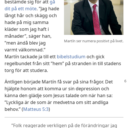
bestämde sig för att
gå
dit på ett möte
. ”Jag hade
långt hår och skägg och
hade på mig samma
kläder som jag haft i
månader”, säger han,
Martín ser numera positivt på livet.
”men ändå blev jag
varmt välkomnad.”
Martín tackade ja till ett
bibelstudium
och gick
regelbundet från sitt ”hem” på stranden in till stadens
torg för att studera.
Äntligen började Martín få svar på sina frågor. Det
hjälpte honom att komma ur sin depression och
känna den glädje som Jesus talade om när han sa:
”Lyckliga är de som är medvetna om sitt andliga
behov.” (
Matteus 5:3
)
”Folk reagerade verkligen på de förändringar jag