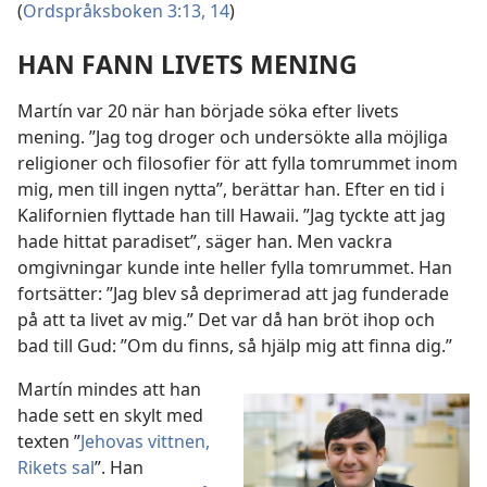
(
Ordspråksboken 3:13, 14
)
HAN FANN LIVETS MENING
Martín var 20 när han började söka efter livets
mening. ”Jag tog droger och undersökte alla möjliga
religioner och filosofier för att fylla tomrummet inom
mig, men till ingen nytta”, berättar han. Efter en tid i
Kalifornien flyttade han till Hawaii. ”Jag tyckte att jag
hade hittat paradiset”, säger han. Men vackra
omgivningar kunde inte heller fylla tomrummet. Han
fortsätter: ”Jag blev så deprimerad att jag funderade
på att ta livet av mig.” Det var då han bröt ihop och
bad till Gud: ”Om du finns, så hjälp mig att finna dig.”
Martín mindes att han
hade sett en skylt med
texten ”
Jehovas vittnen,
Rikets sal
”. Han