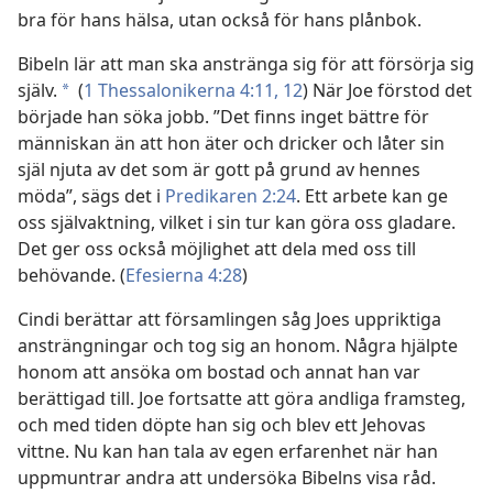
bra för hans hälsa, utan också för hans plånbok.
Bibeln lär att man ska anstränga sig för att försörja sig
själv.
(
1 Thessalonikerna 4:11, 12
) När Joe förstod det
*
började han söka jobb. ”Det finns inget bättre för
människan än att hon äter och dricker och låter sin
själ njuta av det som är gott på grund av hennes
möda”, sägs det i
Predikaren 2:24
. Ett arbete kan ge
oss självaktning, vilket i sin tur kan göra oss gladare.
Det ger oss också möjlighet att dela med oss till
behövande. (
Efesierna 4:28
)
Cindi berättar att församlingen såg Joes uppriktiga
ansträngningar och tog sig an honom. Några hjälpte
honom att ansöka om bostad och annat han var
berättigad till. Joe fortsatte att göra andliga framsteg,
och med tiden döpte han sig och blev ett Jehovas
vittne. Nu kan han tala av egen erfarenhet när han
uppmuntrar andra att undersöka Bibelns visa råd.