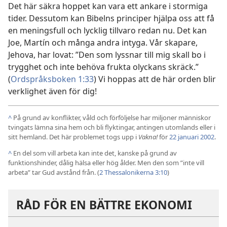
Det här säkra hoppet kan vara ett ankare i stormiga
tider. Dessutom kan Bibelns principer hjälpa oss att få
en meningsfull och lycklig tillvaro redan nu. Det kan
Joe, Martín och många andra intyga. Vår skapare,
Jehova, har lovat: ”Den som lyssnar till mig skall bo i
trygghet och inte behöva frukta olyckans skräck.”
(
Ordspråksboken 1:33
) Vi hoppas att de här orden blir
verklighet även för dig!
^
På grund av konflikter, våld och förföljelse har miljoner människor
tvingats lämna sina hem och bli flyktingar, antingen utomlands eller i
sitt hemland. Det här problemet togs upp i
Vakna!
för
22 januari 2002
.
^
En del som vill arbeta kan inte det, kanske på grund av
funktionshinder, dålig hälsa eller hög ålder. Men den som ”inte vill
arbeta” tar Gud avstånd från. (
2 Thessalonikerna 3:10
)
RÅD FÖR EN BÄTTRE EKONOMI