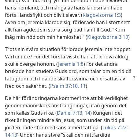
väldigt svår tid. En grym fiendenation hade invaderat
hans hemland, och många av hans landsmän hade
förts i landsflykt och blivit slavar. (
Klagovisorna 1:3
)
Även om Jeremia klarade sig, förlorade han i stort sett
allt han ägde. I sin stora sorg bad han till Gud: ”Kom
ihåg min nöd och min hemlöshet.” (
Klagovisorna 3:19
)
Trots sin svåra situation förlorade Jeremia inte hoppet.
Varför inte? För det första visste han att Jehova aldrig
skulle överge honom. (
Jeremia 1:8
) För det andra
brukade han studera Guds ord, som talar om en tid då
fattigdom och lidande
ska försvinna och ersättas av
fred och säkerhet. (
Psalm 37:10, 11
)
De här förändringarna kommer inte att bli verklighet
genom människors ansträngningar, utan genom det
som kallas Guds rike. (
Daniel 7:13, 14
) Kungen i det
riket är ingen mindre än Jesus, som under sin tid på
jorden hade stor medkänsla med fattiga. (
Lukas 7:22;
14:13
) Under hans styre ”skall den rättfärdige