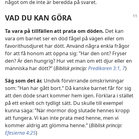
något om de inte är beredda på svaret.
VAD DU KAN GÖRA
Ta vara på tillfällen att prata om döden.
Det kan
vara om barnet ser en död fågel på vägen eller om
favorithusdjuret har dött. Använd några enkla frågor
för att få honom att öppna sig: ”Har den ont? Fryser
den? Är den hungrig? Hur vet man om ett djur eller en
människa har dött?” (
Biblisk princip:
Predikaren 3:1,
7
)
Säg som det är.
Undvik förvirrande omskrivningar
som: ”Han har gått bort.” Då kanske barnet får för sig
att den döde snart kommer hem igen. Förklara i stället
på ett enkelt och tydligt sätt. Du skulle till exempel
kunna säga: ”När mormor dog slutade hennes kropp
att fungera. Vi kan inte prata med henne, men vi
kommer aldrig att glömma henne.” (
Biblisk princip:
Efesierna 4:25
)