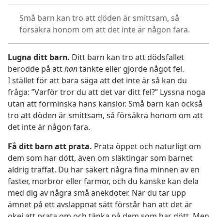
Små barn kan tro att döden är smittsam, så
försäkra honom om att det inte är någon fara.
Lugna ditt barn.
Ditt barn kan tro att dödsfallet
berodde på att
han
tänkte eller gjorde något fel.
I stället för att bara säga att det inte är så kan du
fråga: ”Varför tror du att det var ditt fel?” Lyssna noga
utan att förminska hans känslor. Små barn kan också
tro att döden är smittsam, så försäkra honom om att
det inte är någon fara.
Få ditt barn att prata.
Prata öppet och naturligt om
dem som har dött, även om släktingar som barnet
aldrig träffat. Du har säkert några fina minnen av en
faster, morbror eller farmor, och du kanske kan dela
med dig av några små anekdoter. När du tar upp
ämnet på ett avslappnat sätt förstår han att det är
okej att prata om och tänka på dem som har dött. Men