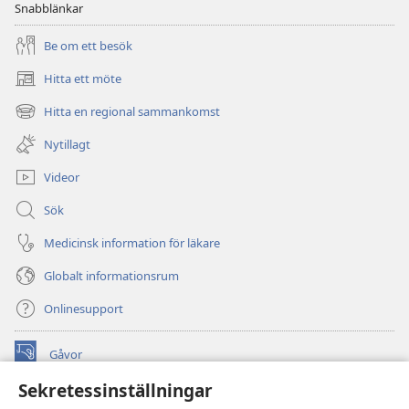
Snabblänkar
Be om ett besök
Hitta ett möte
(öppnar
nytt
Hitta en regional sammankomst
(öppnar
fönster)
nytt
Nytillagt
fönster)
Videor
Sök
Medicinsk information för läkare
Globalt informationsrum
Onlinesupport
Gåvor
(öppnar
nytt
Sekretessinställningar
fönster)
Watchtower ONLINE LIBRARY™