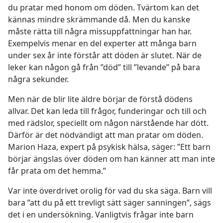
du pratar med honom om döden. Tvärtom kan det
kännas mindre skrämmande då. Men du kanske
måste rätta till några missuppfattningar han har.
Exempelvis menar en del experter att många barn
under sex år inte förstår att döden är slutet. När de
leker kan någon gå från ”död” till ”levande” på bara
några sekunder.
Men när de blir lite äldre börjar de förstå dödens
allvar. Det kan leda till frågor, funderingar och till och
med rädslor, speciellt om någon närstående har dött.
Därför är det nödvändigt att man pratar om döden.
Marion Haza, expert på psykisk hälsa, säger: ”Ett barn
börjar ängslas över döden om han känner att man inte
får prata om det hemma.”
Var inte överdrivet orolig för vad du ska säga. Barn vill
bara ”att du på ett trevligt sätt säger sanningen”, sägs
det i en undersökning. Vanligtvis frågar inte barn