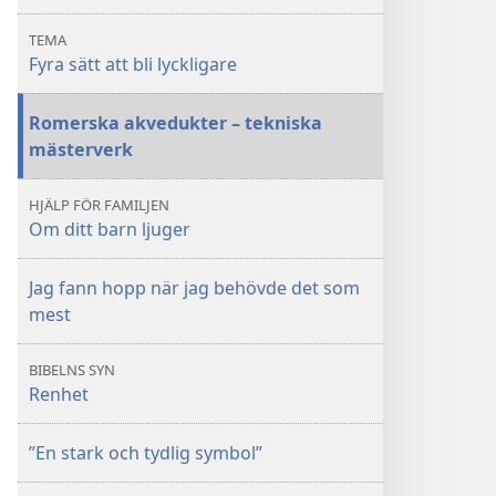
att
att
TEMA
bli
bli
Fyra sätt att bli lyckligare
lyckligare
lyckligare
Romerska akvedukter – tekniska
mästerverk
HJÄLP FÖR FAMILJEN
Om ditt barn ljuger
Jag fann hopp när jag behövde det som
mest
BIBELNS SYN
Renhet
”En stark och tydlig symbol”