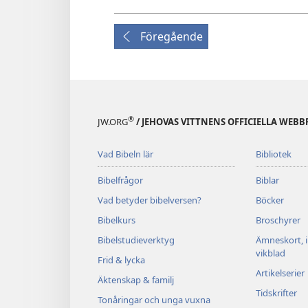
Föregående
®
JW.ORG
/ JEHOVAS VITTNENS OFFICIELLA WEBB
Vad Bibeln lär
Bibliotek
Bibelfrågor
Biblar
Vad betyder bibelversen?
Böcker
Bibelkurs
Broschyrer
Bibelstudieverktyg
Ämneskort, 
vikblad
Frid & lycka
Artikelserier
Äktenskap & familj
Tidskrifter
Tonåringar och unga vuxna