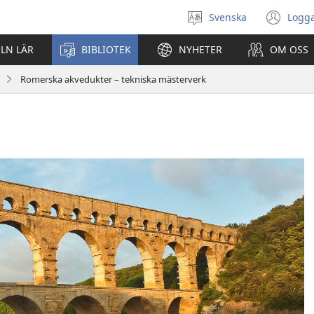
Svenska
Logga
Välj
(öp
språk
nyt
ELN LÄR
BIBLIOTEK
NYHETER
OM OSS
fön
Romerska akvedukter – tekniska mästerverk