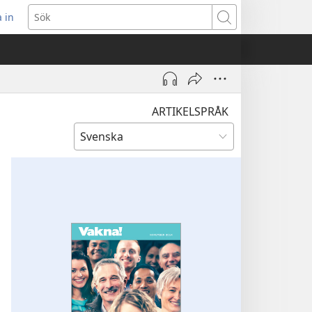
 in
pnar
Sök
t
ster)
ARTIKELSPRÅK