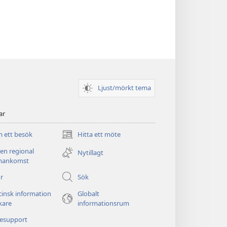
Ljust/mörkt tema
ar
 ett besök
Hitta ett möte
(öppnar
nytt
 en regional
Nytillagt
fönster)
ankomst
r
Sök
insk information
Globalt
äkare
informationsrum
nesupport