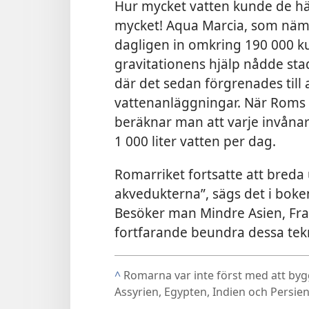
Hur mycket vatten kunde de h
mycket! Aqua Marcia, som nämnd
dagligen in omkring 190 000 k
gravitationens hjälp nådde sta
där det sedan förgrenades till
vattenanläggningar. När Roms 
beräknar man att varje invånare
1 000 liter vatten per dag.
Romarriket fortsatte att breda 
akvedukterna”, sägs det i bok
Besöker man Mindre Asien, Fra
fortfarande beundra dessa tek
^
Romarna var inte först med att byg
Assyrien, Egypten, Indien och Persie