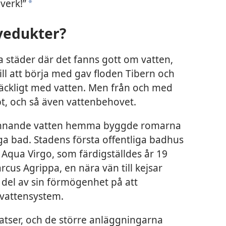
verk!”
*
vedukter?
 städer där det fanns gott om vatten,
ll att börja med gav floden Tibern och
lräckligt med vatten. Men från och med
bt, och så även vattenbehovet.
 rinnande vatten hemma byggde romarna
iga bad. Stadens första offentliga badhus
n Aqua Virgo, som färdigställdes år 19
rcus Agrippa, en nära vän till kejsar
 del av sin förmögenhet på att
vattensystem.
atser, och de större anläggningarna