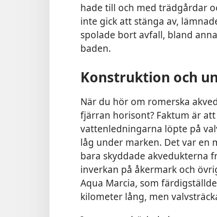
hade till och med trädgårdar o
inte gick att stänga av, lämna
spolade bort avfall, bland annat
baden.
Konstruktion och un
När du hör om romerska akvedu
fjärran horisont? Faktum är at
vattenledningarna löpte på val
låg under marken. Det var en 
bara skyddade akvedukterna f
inverkan på åkermark och övri
Aqua Marcia, som färdigställdes
kilometer lång, men valvsträck