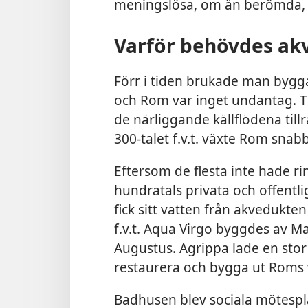
meningslösa, om än berömda, 
Varför behövdes ak
Förr i tiden brukade man bygga
och Rom var inget undantag. Ti
de närliggande källflödena til
300-talet f.v.t. växte Rom snab
Eftersom de flesta inte hade
hundratals privata och offentl
fick sitt vatten från akvedukte
f.v.t. Aqua Virgo byggdes av Ma
Augustus. Agrippa lade en stor
restaurera och bygga ut Roms 
Badhusen blev sociala mötespl