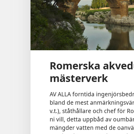
Romerska akvedu
mästerverk
AV ALLA forntida ingenjörsbed
bland de mest anmärkningsvärd
v.t.), ståthållare och chef för 
ni vill, detta uppbåd av oumbä
mängder vatten med de oanvän