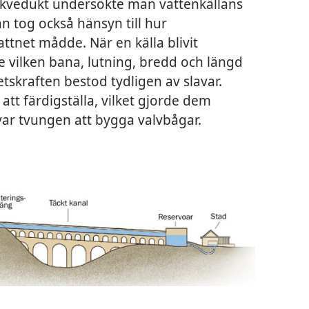
kvedukt undersökte man vattenkällans
an tog också hänsyn till hur
ttnet mådde. När en källa blivit
vilken bana, lutning, bredd och längd
tskraften bestod tydligen av slavar.
att färdigställa, vilket gjorde dem
ar tvungen att bygga valvbågar.