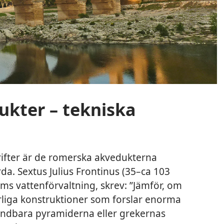
kter – tekniska
rifter är de romerska akvedukterna
a. Sextus Julius Frontinus (35–ca 103
Roms vattenförvaltning, skrev: ”Jämför, om
rliga konstruktioner som forslar enorma
dbara pyramiderna eller grekernas