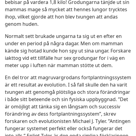
bebisar på vardera 1,8 kilo! Grodungarna tänjde ut sin
mammas mage så mycket att hennes lungor trycktes
ihop, vilket gjorde att hon blev tvungen att andas
genom huden.
Normalt sett brukade ungarna ta sig ut en efter en
under en period på några dagar. Men om mamman
kände sig hotad kunde hon spy ut sina ungar. Forskare
iakttog vid ett tillfälle hur sex grodungar for i väg en
meter upp i luften när mamman stötte ut dem.
En del tror att magruvargrodans fortplantningssystem
är ett resultat av evolution. I så fall skulle den ha varit
tvungen att genomgå plötsliga och stora förändringar
i både sitt beteende och sin fysiska uppbyggnad. ”Det
är omöjligt att tänka sig en långsam och successiv
förändring av dess fortplantningssystem”, skrev
forskaren och evolutionisten Michael J. Tyler. ”Antingen
fungerar systemet perfekt eller också fungerar det
inte alls.” Enligt Tyler är den enda rimliga förklaringen