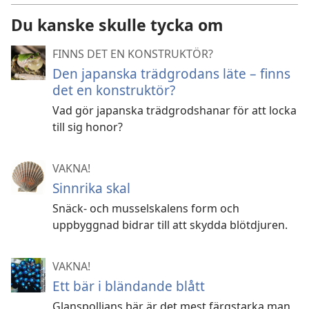
Du kanske skulle tycka om
FINNS DET EN KONSTRUKTÖR?
Den japanska trädgrodans läte – finns
det en konstruktör?
Vad gör japanska trädgrodshanar för att locka
till sig honor?
VAKNA!
Sinnrika skal
Snäck- och musselskalens form och
uppbyggnad bidrar till att skydda blötdjuren.
VAKNA!
Ett bär i bländande blått
Glanspollians bär är det mest färgstarka man