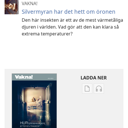
VAKNA!
Silvermyran har det hett om öronen
Den här insekten är ett av de mest värmetåliga
djuren i världen. Vad gör att den kan klara så
extrema temperaturer?
LADDA NER
Valmöjligheter
Valmöjlighet
för
för
nerladdning
nerladdning
av
av
publikationer
ljud
VAKNA!
VAKNA!