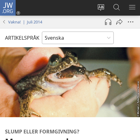
JW.ORG
Logga
in
Ändra
Sök
VIS
(öppnar
webbplatsens
på
ME
Vakna! | Juli 2014
nytt
språk
jw.org
fönster)
ARTIKELSPRÅK
SLUMP ELLER FORMGIVNING?