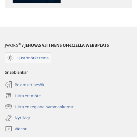
Hur
Hur
går
går
man
man
vidare
vidare
efter
efter
en
en
®
JW.ORG
/ JEHOVAS VITTNENS OFFICIELLA WEBBPLATS
tragedi?
tragedi?
Ljust/mörkt tema
Snabblänkar
Be om ett besök
Hitta ett möte
(öppnar
nytt
Hitta en regional sammankomst
(öppnar
fönster)
nytt
Nytillagt
fönster)
Videor