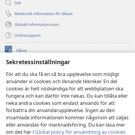
Sök
Medicinsk information för läkare
Globalt informationsrum
Onlinesupport
Gåvor
(öppnar
nytt
Sekretessinställningar
fönster)
Watchtower ONLINE LIBRARY™
(öppnar
För att du ska få en så bra upplevelse som möjligt
nytt
®
JW Hub
använder vi cookies och liknande tekniker. En del
fönster)
(öppnar
cookies är helt nödvändiga för att webbplatsen ska
nytt
®
JW Library
fönster)
fungera och kan därför inte nekas. Du kan tillåta eller
neka andra cookies som endast används för att
Watchtower Library
förbättra din användarupplevelse. Ingen av den
insamlade informationen kommer någonsin att säljas
eller användas för marknadsföring. Du kan läsa mer
om det här i
Global policy för användning av cookies