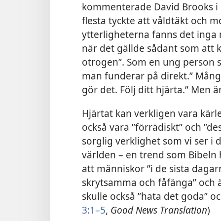
kommenterade David Brooks i
flesta tyckte att våldtäkt och m
ytterligheterna fanns det inga 
när det gällde sådant som att k
otrogen”. Som en ung person sa:
man funderar på direkt.” Många
gör det. Följ ditt hjärta.” Men 
Hjärtat kan verkligen vara kär
också vara ”förrädiskt” och ”des
sorglig verklighet som vi ser i
världen – en trend som Bibeln 
att människor ”i de sista dagarna
skrytsamma och fåfänga” och ä
skulle också ”hata det goda” oc
3:1–5
,
Good News Translation
)