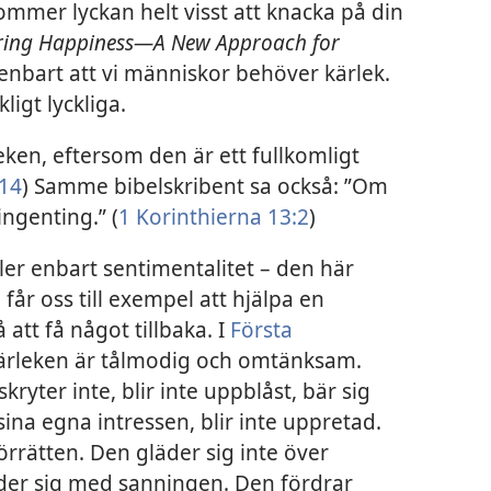
kommer lyckan helt visst att knacka på din
ring Happiness—A New Approach for
enbart att vi människor behöver kärlek.
ligt lyckliga.
leken, eftersom den är ett fullkomligt
:14
) Samme bibelskribent sa också: ”Om
 ingenting.” (
1 Korinthierna 13:2
)
ller enbart sentimentalitet – den här
 får oss till exempel att hjälpa en
att få något tillbaka. I
Första
”Kärleken är tålmodig och omtänksam.
kryter inte, blir inte uppblåst, bär sig
sina egna intressen, blir inte uppretad.
rrätten. Den gläder sig inte över
der sig med sanningen. Den fördrar