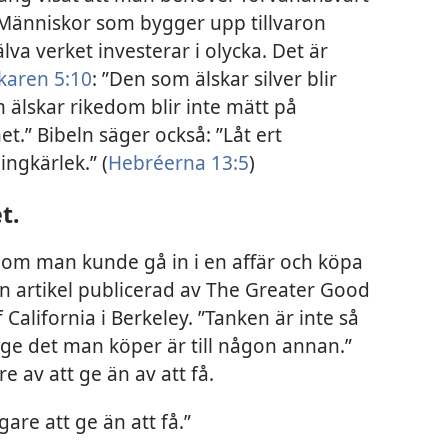
g. Människor som bygger upp tillvaron
älva verket investerar i olycka. Det är
karen 5:10
: ”Den som älskar silver blir
m älskar rikedom blir inte mätt på
t.” Bibeln säger också: ”Låt ert
ingkärlek.” (
Hebréerna 13:5
)
t.
t om man kunde gå in i en affär och köpa
 en artikel publicerad av The Greater Good
 California i Berkeley. ”Tanken är inte så
nge det man köper är till någon annan.”
re av att ge än av att få.
igare att ge än att få.”