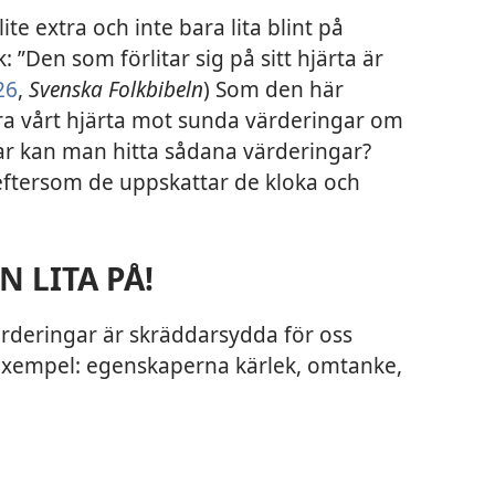
lite extra och inte bara lita blint på
: ”Den som förlitar sig på sitt hjärta är
26
,
Svenska Folkbibeln
) Som den här
era vårt hjärta mot sunda värderingar om
Var kan man hitta sådana värderingar?
 eftersom de uppskattar de kloka och
 LITA PÅ!
värderingar är skräddarsydda för oss
 exempel: egenskaperna kärlek, omtanke,