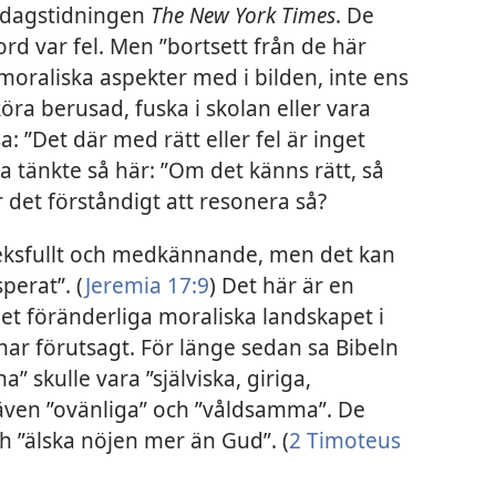
 dagstidningen
The New York Times
. De
ord var fel. Men ”bortsett från de här
moraliska aspekter med i bilden, inte ens
öra berusad, fuska i skolan eller vara
 ”Det där med rätt eller fel är inget
 tänkte så här: ”Om det känns rätt,
så
är det förståndigt att resonera så?
leksfullt och medkännande, men det kan
perat”. (
Jeremia 17:9
) Det här är en
 det föränderliga moraliska landskapet i
har förutsagt. För länge sedan sa Bibeln
” skulle vara ”själviska, giriga,
ven ”ovänliga” och ”våldsamma”. De
h ”älska nöjen mer än Gud”. (
2 Timoteus