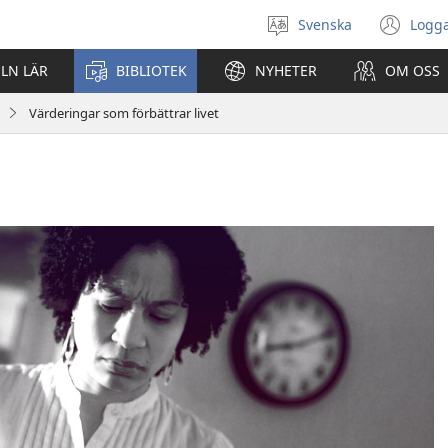
Svenska
Logga
Välj
(öp
språk
nyt
ELN LÄR
BIBLIOTEK
NYHETER
OM OSS
fön
Värderingar som förbättrar livet