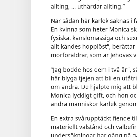
allting, ... uthärdar allting.”
När sådan här kärlek saknas i fa
En kvinna som heter Monica skr
fysiska, känslomässiga och sex
allt kändes hopplöst”, berättar 
morföräldrar, som är Jehovas v
”Jag bodde hos dem i två år”, 
här blyga tjejen att bli en utåt
om andra. De
hjälpte mig att b
Monica lyckligt gift, och hon 
andra människor kärlek genom
En extra svårupptäckt fiende ti
materiellt välstånd och välbefin
undersökningar har gång på gå