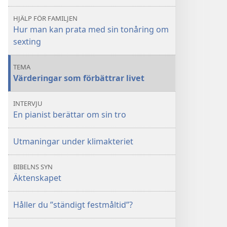
förbättrar
förbättrar
HJÄLP FÖR FAMILJEN
livet
livet
Hur man kan prata med sin tonåring om
sexting
TEMA
Värderingar som förbättrar livet
INTERVJU
En pianist berättar om sin tro
Utmaningar under klimakteriet
BIBELNS SYN
Äktenskapet
Håller du ”ständigt festmåltid”?