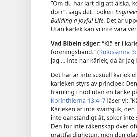
”Om du har lärt dig att älska, 
dörr”, sägs det i boken
Enginee
Building a Joyful Life
. Det är upp
Utan kärlek kan vi inte vara verk
Vad Bibeln säger:
”Klä er i kär
föreningsband.” (
Kolosserna 3
jag ... inte har kärlek, då är jag
Det här är inte sexuell kärlek e
kärleken styrs av principer. Den
främling i nöd utan en tanke på 
Korinthierna 13:4–7
läser vi: 
Kärleken är inte svartsjuk, den s
inte oanständigt åt, söker inte 
Den för inte räkenskap över ofö
orättfärdigheten, men den glä