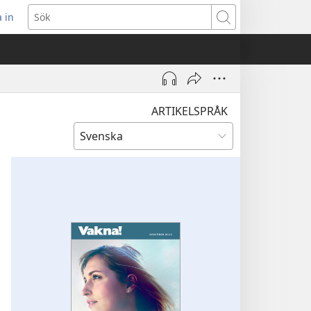
 in
pnar
Sök
t
ster)
ARTIKELSPRÅK