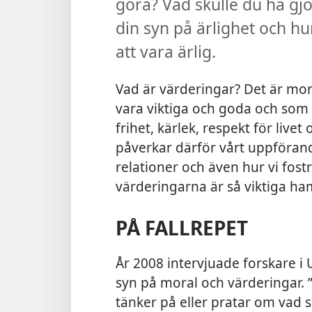
göra? Vad skulle du ha gjo
din syn på ärlighet och hur 
att vara ärlig.
Vad är värderingar? Det är mora
vara viktiga och goda och som ti
frihet, kärlek, respekt för live
påverkar därför vårt uppförand
relationer och även hur vi fost
värderingarna är så viktiga h
PÅ FALLREPET
År 2008 intervjuade forskare 
syn på moral och värderingar. ”
tänker på eller pratar om vad so