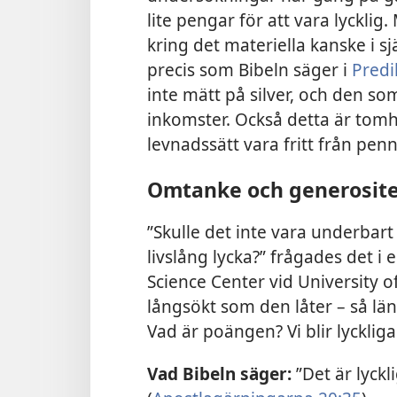
lite pengar för att vara lyckli
kring det materiella kanske i sj
precis som Bibeln säger i
Predi
inte mätt på silver, och den so
inkomster. Också detta är tomhe
levnadssätt vara fritt från penn
Omtanke och generosite
”Skulle det inte vara underbar
livslång lycka?” frågades det i
Science Center vid University of
långsökt som den låter – så lä
Vad är poängen? Vi blir lyckliga
Vad Bibeln säger:
”Det är lyckl