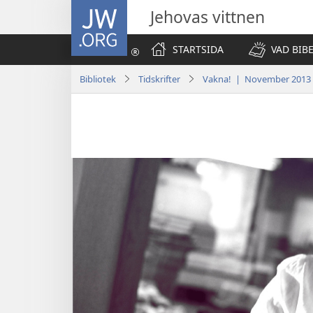
JW.ORG
Jehovas vittnen
STARTSIDA
VAD BIB
Bibliotek
Tidskrifter
Vakna! | November 2013