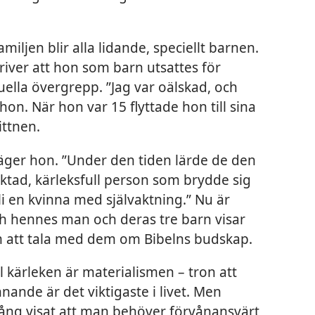
miljen blir alla lidande, speciellt barnen.
iver att hon som barn utsattes för
uella övergrepp. ”Jag var oälskad, och
hon. När hon var 15 flyttade hon till sina
ittnen.
säger hon. ”Under den tiden lärde de den
riktad, kärleksfull person som brydde sig
li en kvinna med självaktning.” Nu är
och hennes man och deras tre barn visar
 att tala med dem om Bibelns budskap.
ll kärleken är materialismen – tron att
nande är det viktigaste i livet. Men
ng visat att man behöver förvånansvärt