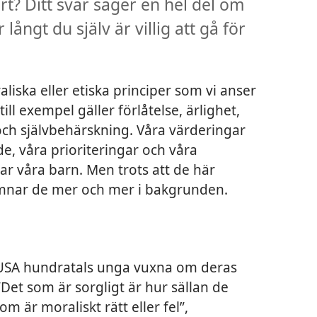
rt? Ditt svar säger en hel del om
långt du själv är villig att gå för
liska eller etiska principer som vi anser
ll exempel gäller förlåtelse, ärlighet,
t och självbehärskning. Våra värderingar
e, våra prioriteringar och våra
rar våra barn. Men trots att de här
amnar de mer och mer i bakgrunden.
i USA hundratals unga vuxna om deras
Det som är sorgligt är hur sällan de
m är moraliskt rätt eller fel”,