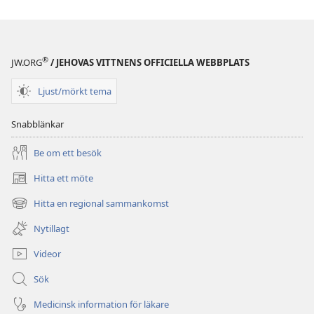
lyckas
lyckas
i
i
skolan
skolan
®
JW.ORG
/ JEHOVAS VITTNENS OFFICIELLA WEBBPLATS
Ljust/mörkt tema
Snabblänkar
Be om ett besök
Hitta ett möte
(öppnar
nytt
Hitta en regional sammankomst
(öppnar
fönster)
nytt
Nytillagt
fönster)
Videor
Sök
Medicinsk information för läkare