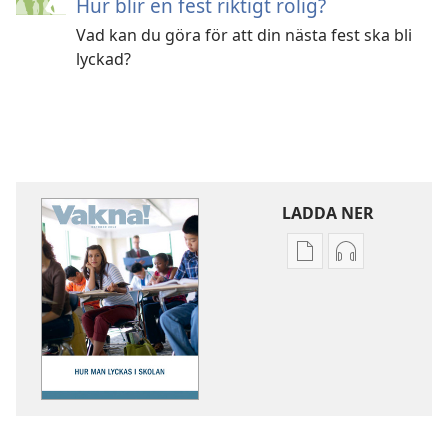
Hur blir en fest riktigt rolig?
Vad kan du göra för att din nästa fest ska bli
lyckad?
LADDA NER
Valmöjligheter
Valmöjlighet
för
för
nerladdning
nerladdning
av
av
publikationer
ljud
VAKNA!
VAKNA!
Hur
Hur
man
man