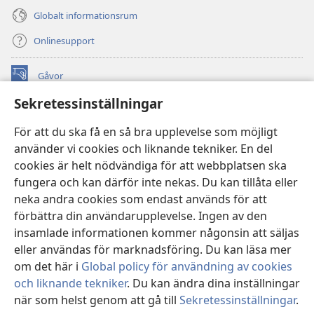
Globalt informationsrum
Onlinesupport
Gåvor
(öppnar
nytt
Sekretessinställningar
fönster)
Watchtower ONLINE LIBRARY™
(öppnar
För att du ska få en så bra upplevelse som möjligt
nytt
®
JW Hub
använder vi cookies och liknande tekniker. En del
fönster)
(öppnar
cookies är helt nödvändiga för att webbplatsen ska
nytt
®
JW Library
fönster)
fungera och kan därför inte nekas. Du kan tillåta eller
neka andra cookies som endast används för att
Watchtower Library
förbättra din användarupplevelse. Ingen av den
insamlade informationen kommer någonsin att säljas
eller användas för marknadsföring. Du kan läsa mer
om det här i
Global policy för användning av cookies
Copyright
© 2026 Watch Tower Bible and Tract Society of Pennsylvania.
och liknande tekniker
. Du kan ändra dina inställningar
ANVÄNDARVILLKOR
|
SEKRETESSPOLICY
|
när som helst genom att gå till
Sekretessinställningar
.
Vi
SEKRETESSINSTÄLLNINGAR