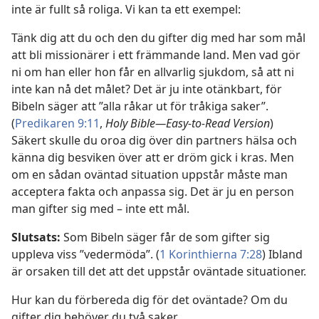
inte är fullt så roliga. Vi kan ta ett exempel:
Tänk dig att du och den du gifter dig med har som mål
att bli missionärer i ett främmande land. Men vad gör
ni om han eller hon får en allvarlig sjukdom, så att ni
inte kan nå det målet? Det är ju inte otänkbart, för
Bibeln säger att ”alla råkar ut för tråkiga saker”.
(
Predikaren 9:11
,
Holy Bible—Easy-to-Read Version
)
Säkert skulle du oroa dig över din partners hälsa och
känna dig besviken över att er dröm gick i kras. Men
om en sådan oväntad situation uppstår måste man
acceptera fakta och anpassa sig. Det är ju en person
man gifter sig med – inte ett mål.
Slutsats:
Som Bibeln säger får de som gifter sig
uppleva viss ”vedermöda”. (
1 Korinthierna 7:28
) Ibland
är orsaken till det att det uppstår oväntade situationer.
Hur kan du förbereda dig för det oväntade? Om du
gifter dig behöver du två saker.