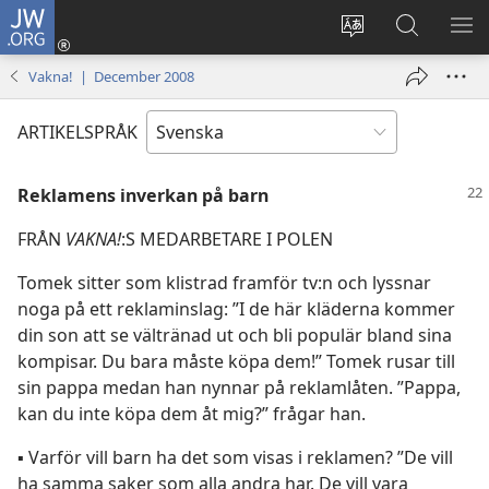
JW.ORG
Logga
in
Ändra
Sök
VIS
(öppnar
webbplatsens
på
ME
Vakna! | December 2008
nytt
språk
jw.org
fönster)
ARTIKELSPRÅK
Reklamens inverkan på barn
FRÅN
VAKNA!
:S MEDARBETARE I POLEN
Tomek sitter som klistrad framför tv:n och lyssnar
noga på ett reklaminslag: ”I de här kläderna kommer
din son att se vältränad ut och bli populär bland sina
kompisar. Du bara måste köpa dem!” Tomek rusar till
sin pappa medan han nynnar på reklamlåten. ”Pappa,
kan du inte köpa dem åt mig?” frågar han.
▪ Varför vill barn ha det som visas i reklamen? ”De vill
ha samma saker som alla andra har. De vill vara