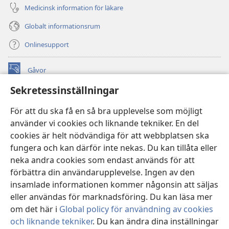
Medicinsk information för läkare
Globalt informationsrum
Onlinesupport
Gåvor
(öppnar
nytt
Sekretessinställningar
fönster)
Watchtower ONLINE LIBRARY™
(öppnar
För att du ska få en så bra upplevelse som möjligt
nytt
®
JW Hub
använder vi cookies och liknande tekniker. En del
fönster)
(öppnar
cookies är helt nödvändiga för att webbplatsen ska
nytt
®
JW Library
fönster)
fungera och kan därför inte nekas. Du kan tillåta eller
neka andra cookies som endast används för att
Watchtower Library
förbättra din användarupplevelse. Ingen av den
insamlade informationen kommer någonsin att säljas
eller användas för marknadsföring. Du kan läsa mer
om det här i
Global policy för användning av cookies
Copyright
© 2026 Watch Tower Bible and Tract Society of Pennsylvania.
och liknande tekniker
. Du kan ändra dina inställningar