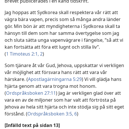
brevet publicerades i en känd tidskrift.
Jag hoppas att Sydkorea skall respektera vår rätt att
vägra bära vapen, precis som så många andra länder
gör. Min bön är att myndigheterna i Sydkorea skall ta
hänsyn till dem som har samma övertygelse som jag
och sluta sätta unga vapenvägrare i fängelse, ”så att vi
kan fortsätta att föra ett lugnt och stilla liv”.
(
1 Timoteus 2:1, 2
)
Som tjänare åt vår Gud, Jehova, uppskattar vi verkligen
vår möjlighet att försvara hans rätt att vara vår
härskare. (
Apostlagärningarna 5:29
) Vi vill glädja hans
hjärta genom att vara trogna mot honom.
(
Ordspråksboken 27:11
) Jag är verkligen glad över att
vara en av de miljoner som har valt att förtrösta på
Jehova av hela sitt hjärta och inte stödja sig på sitt eget
förstånd. (
Ordspråksboken 3:5, 6
)
[Infälld text på sidan 13]