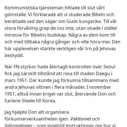
Kommunistiska tjänstemän hittade till slut vårt
gömställe. Vi förklarade att vi studerade Bibeln och
berättade vad den säger om Guds kungarike. Till vår
stora förvåning grep de oss inte, utan visade i stället
intresse för Bibelns budskap. Några av dem kom till
och med tillbaka några gånger och ville höra mer. Den
här upplevelsen stärkte verkligen vår tro på Jehovas
beskydd.
När FN-styrkor hade återtagit kontrollen över Seoul
fick jag särskilt tillstånd att resa till staden Daegu i
mars 1951. Där kunde jag förkunna tillsammans med
andra Jehovas vittnen i flera månader. I november
1951, alltså innan kriget var slut, återvände Don och
Earlene Steele till Korea.
Jag hjälpte Don att organisera
förkunnarverksamheten igen.
Vakttornet
och
Informationer
– som innehöll instruktioner om hur vi