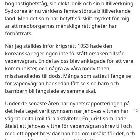
höghastighetståg, sin elektronik och sin biltillverkning.
Sydkorea är nu världens femte största biltillverkande
land. Men det som har betytt särskilt mycket för mig
är att medborgarnas mänskliga rättigheter har
förbättrats.
När jag ställdes inför krigsrätt 1953 hade den
koreanska regeringen inte förstått orsaken till vår
vapenvägran. En del av oss blev anklagade för att vara
kommunister, och några av våra medvittnen
misshandlades till döds. Många som sattes i fängelse
för vapenvägran har sedan fått se sina barn och
barnbarn bli fängslade av samma skäl.
Under de senaste åren har nyhetsrapporteringen på
det hela taget varit gynnsam när
Jehovas vittnen har
vägrat delta i militära aktiviteter. En jurist som hade
åtalat ett Jehovas vittne för vapenvägran skrev till och
med ett öppet brev där han bad om ursäkt för det, och