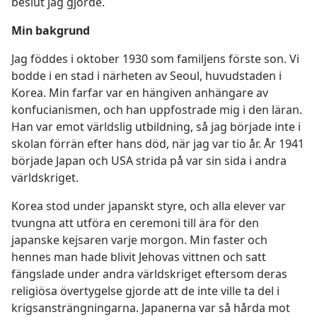
beslut jag gjorde.
Min bakgrund
Jag föddes i oktober 1930 som familjens förste son. Vi
bodde i en stad i närheten av Seoul, huvudstaden i
Korea. Min farfar var en hängiven anhängare av
konfucianismen, och han uppfostrade mig i den läran.
Han var emot världslig utbildning, så jag började inte i
skolan förrän efter hans död, när jag var tio år. År 1941
började Japan och USA strida på var sin sida i andra
världskriget.
Korea stod under japanskt styre, och alla elever var
tvungna att utföra en ceremoni till ära för den
japanske kejsaren varje morgon. Min faster och
hennes man hade blivit Jehovas vittnen och satt
fängslade under andra världskriget eftersom deras
religiösa övertygelse gjorde att de inte ville ta del i
krigsansträngningarna. Japanerna var så hårda mot