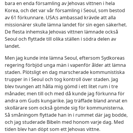
bara en enda församling av Jehovas vittnen i hela
Korea, och det var vår församling i Seoul, som bestod
av 61 förkunnare. USA:s ambassad krävde att alla
missionärer skulle lämna landet för sin egen säkerhet.
De flesta inhemska Jehovas vittnen lämnade också
Seoul och flyttade till olika ställen i södra delen av
landet.
Men jag kunde inte lämna Seoul, eftersom Sydkoreas
regering förbjöd unga män i vapenför ålder att lämna
staden. Plötsligt en dag marscherade kommunistiska
trupper in i Seoul och tog kontroll över staden. Jag
blev tvungen att hålla mig gömd i ett litet rum i tre
månader, men till och med då kunde jag förkunna för
andra om Guds kungarike. Jag träffade bland annat en
skollärare som också gömde sig för kommunisterna.
Så småningom flyttade han in i rummet där jag bodde,
och jag studerade Bibeln med honom varje dag. Med
tiden blev han döpt som ett Jehovas vittne.