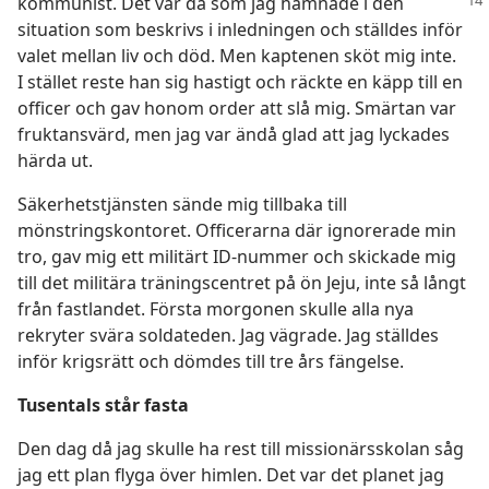
kommunist. Det var då som jag hamnade i den
situation som beskrivs i inledningen och ställdes inför
valet mellan liv och död. Men kaptenen sköt mig inte.
I stället reste han sig hastigt och räckte en käpp till en
officer och gav honom order att slå mig. Smärtan var
fruktansvärd, men jag var ändå glad att jag lyckades
härda ut.
Säkerhetstjänsten sände mig tillbaka till
mönstringskontoret. Officerarna där ignorerade min
tro, gav mig ett militärt ID-nummer och skickade mig
till det militära träningscentret på ön Jeju, inte så långt
från fastlandet. Första morgonen skulle alla nya
rekryter svära soldateden. Jag vägrade. Jag ställdes
inför krigsrätt och dömdes till tre års fängelse.
Tusentals står fasta
Den dag då jag skulle ha rest till missionärsskolan såg
jag ett plan flyga över himlen. Det var det planet jag