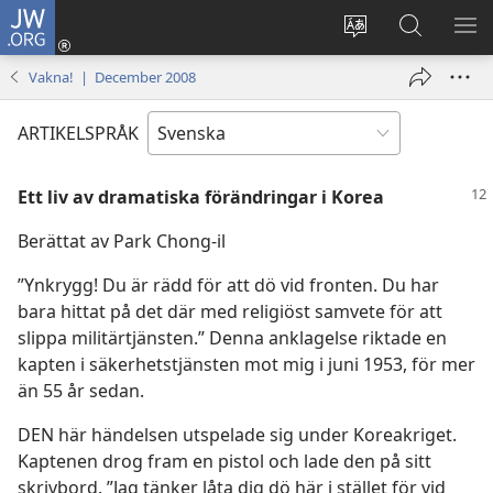
JW.ORG
Logga
in
Ändra
Sök
VIS
(öppnar
webbplatsens
på
ME
Vakna! | December 2008
nytt
språk
jw.org
fönster)
ARTIKELSPRÅK
Ett liv av dramatiska förändringar i Korea
Berättat av Park Chong-il
”Ynkrygg! Du är rädd för att dö vid fronten. Du har
bara hittat på det där med religiöst samvete för att
slippa militärtjänsten.” Denna anklagelse riktade en
kapten i säkerhetstjänsten mot mig i juni 1953, för mer
än 55 år sedan.
DEN här händelsen utspelade sig under Koreakriget.
Kaptenen drog fram en pistol och lade den på sitt
skrivbord. ”Jag tänker låta dig dö här i stället för vid