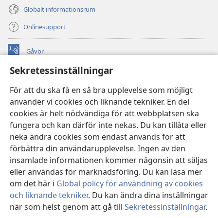
Globalt informationsrum
Onlinesupport
Gåvor
(öppnar
nytt
Sekretessinställningar
fönster)
Watchtower ONLINE LIBRARY™
(öppnar
För att du ska få en så bra upplevelse som möjligt
nytt
®
JW Hub
använder vi cookies och liknande tekniker. En del
fönster)
(öppnar
cookies är helt nödvändiga för att webbplatsen ska
nytt
®
JW Library
fönster)
fungera och kan därför inte nekas. Du kan tillåta eller
neka andra cookies som endast används för att
Watchtower Library
förbättra din användarupplevelse. Ingen av den
insamlade informationen kommer någonsin att säljas
eller användas för marknadsföring. Du kan läsa mer
om det här i
Global policy för användning av cookies
Copyright
© 2026 Watch Tower Bible and Tract Society of Pennsylvania.
och liknande tekniker
. Du kan ändra dina inställningar
ANVÄNDARVILLKOR
|
SEKRETESSPOLICY
|
när som helst genom att gå till
Sekretessinställningar
.
Vi
SEKRETESSINSTÄLLNINGAR