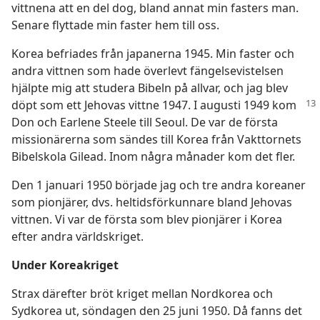
vittnena att en del dog, bland annat min fasters man.
Senare flyttade min faster hem till oss.
Korea befriades från japanerna 1945. Min faster och
andra vittnen som hade överlevt fängelsevistelsen
hjälpte mig att studera Bibeln på allvar, och jag blev
döpt som ett Jehovas
vittne 1947. I augusti 1949 kom
Don och Earlene Steele till Seoul. De var de första
missionärerna som sändes till Korea från Vakttornets
Bibelskola Gilead. Inom några månader kom det fler.
Den 1 januari 1950 började jag och tre andra koreaner
som pionjärer, dvs. heltidsförkunnare bland Jehovas
vittnen. Vi var de första som blev pionjärer i Korea
efter andra världskriget.
Under Koreakriget
Strax därefter bröt kriget mellan Nordkorea och
Sydkorea ut, söndagen den 25 juni 1950. Då fanns det