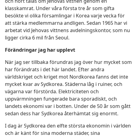
och hört talas om Jehovas vittnen genom en
klasskamrat. Under våra första tre år som gifta
besökte vi olika församlingar i Korea varje vecka för
att stärka medlemmarna andligen. Sedan 1965 har vi
arbetat vid Jehovas vittnens avdelningskontor, som nu
ligger cirka 6 mil från Seoul.
Förändringar jag har upplevt
När jag ser tillbaka förundras jag över hur mycket som
har förändrats i det här landet. Efter andra
världskriget och kriget mot Nordkorea fanns det inte
mycket kvar av Sydkorea. Städerna låg i ruiner, och
vägarna var förstörda. Elektriciteten och
uppvärmningen fungerade bara sporadiskt, och
landets ekonomi var i botten. Under de 50 år som gått
sedan dess har Sydkorea återhämtat sig enormt.
I dag är Sydkorea den elfte största ekonomin i världen
och är känt för sina moderna städer, sina