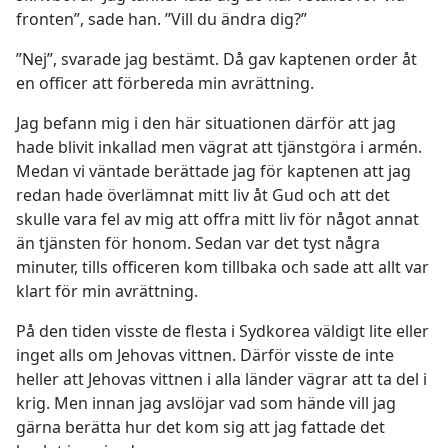
fronten”, sade han. ”Vill du ändra dig?”
”Nej”, svarade jag bestämt. Då gav kaptenen order åt
en officer att förbereda min avrättning.
Jag befann mig i den här situationen därför att jag
hade blivit inkallad men vägrat att tjänstgöra i armén.
Medan vi väntade berättade jag för kaptenen att jag
redan hade överlämnat mitt liv åt Gud och att det
skulle vara fel av mig att offra mitt liv för något annat
än tjänsten för honom. Sedan var det tyst några
minuter, tills officeren kom tillbaka och sade att allt var
klart för min avrättning.
På den tiden visste de flesta i Sydkorea väldigt lite eller
inget alls om Jehovas vittnen. Därför visste de inte
heller att Jehovas vittnen i alla länder vägrar att ta del i
krig. Men innan jag avslöjar vad som hände vill jag
gärna berätta hur det kom sig att jag fattade det