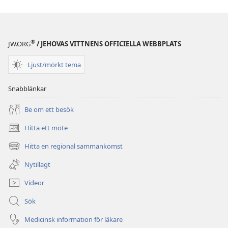
av
publikationer
VAKNA!
December 2008
®
JW.ORG
/ JEHOVAS VITTNENS OFFICIELLA WEBBPLATS
Ljust/mörkt tema
Snabblänkar
Be om ett besök
Hitta ett möte
(öppnar
nytt
Hitta en regional sammankomst
(öppnar
fönster)
nytt
Nytillagt
fönster)
Videor
Sök
Medicinsk information för läkare