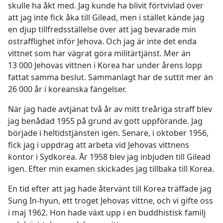
skulle ha åkt med. Jag kunde ha blivit förtvivlad över
att jag inte fick åka till Gilead, men i stället kände jag
en djup tillfredsställelse över att jag bevarade min
ostrafflighet inför Jehova. Och jag är inte det enda
vittnet som har vägrat göra militärtjänst. Mer än
13 000 Jehovas vittnen i Korea har under årens lopp
fattat samma beslut. Sammanlagt har de suttit mer än
26 000 år i koreanska fängelser.
När jag hade avtjänat två år av mitt treåriga straff blev
jag benådad 1955 på grund av gott uppförande. Jag
började i heltidstjänsten igen. Senare, i oktober 1956,
fick jag i uppdrag att arbeta vid Jehovas vittnens
kontor i Sydkorea. År 1958 blev jag inbjuden till Gilead
igen. Efter min examen skickades jag tillbaka till Korea.
En tid efter att jag hade återvänt till Korea träffade jag
Sung In-hyun, ett troget Jehovas vittne, och vi gifte oss
i maj 1962. Hon hade växt upp i en buddhistisk familj