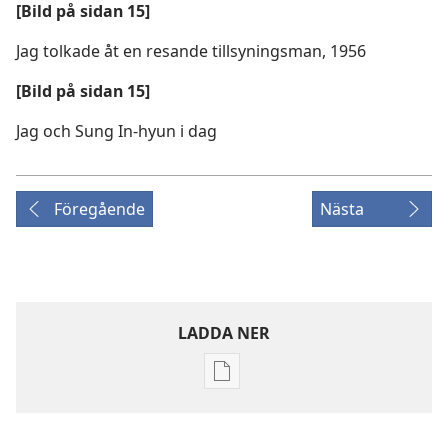
[Bild på sidan 15]
Jag tolkade åt en resande tillsyningsman, 1956
[Bild på sidan 15]
Jag och Sung In-hyun i dag
Föregående
Nästa
LADDA NER
Valmöjligheter
för
nerladdning