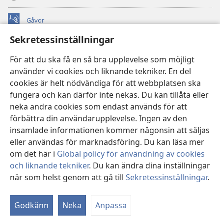
Gåvor
(öppnar
nytt
Sekretessinställningar
fönster)
Watchtower ONLINE LIBRARY™
(öppnar
För att du ska få en så bra upplevelse som möjligt
nytt
®
JW Hub
använder vi cookies och liknande tekniker. En del
fönster)
(öppnar
cookies är helt nödvändiga för att webbplatsen ska
nytt
®
JW Library
fönster)
fungera och kan därför inte nekas. Du kan tillåta eller
neka andra cookies som endast används för att
Watchtower Library
förbättra din användarupplevelse. Ingen av den
insamlade informationen kommer någonsin att säljas
eller användas för marknadsföring. Du kan läsa mer
om det här i
Global policy för användning av cookies
Copyright
© 2026 Watch Tower Bible and Tract Society of Pennsylvania.
och liknande tekniker
. Du kan ändra dina inställningar
ANVÄNDARVILLKOR
|
SEKRETESSPOLICY
|
när som helst genom att gå till
Sekretessinställningar
.
Vi
SEKRETESSINSTÄLLNINGAR
in
Godkänn
Neka
Anpassa