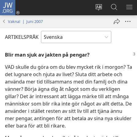
JW.ORG
Logga
in
Ändra
Sök
VIS
(öppnar
webbplatsens
på
ME
Vakna! | Juni 2007
nytt
språk
jw.org
fönster)
ARTIKELSPRÅK
Blir man sjuk av jakten på pengar?
VAD skulle du göra om du blev mycket rik i morgon? Ta
det lugnare och njuta av livet? Sluta ditt arbete och
använda mer tid tillsammans med din familj och dina
vänner? Börja ägna dig åt något som du verkligen
gillar? Det är intressant att lägga märke till att många
människor som blir rika inte gör något av allt detta. De
använder i stället resten av sitt liv till att tjäna ännu
mer pengar, antingen för att betala av sina nya skulder
eller bara för att bli rikare.