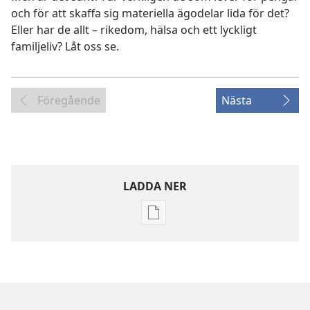
och för att skaffa sig materiella ägodelar lida för det?
Eller har de allt – rikedom, hälsa och ett lyckligt
familjeliv? Låt oss se.
Föregående
Nästa
LADDA NER
Valmöjligheter
för
nerladdning
av
publikationer
VAKNA!