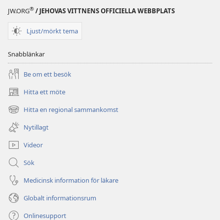
Juni 2007
®
JW.ORG
/ JEHOVAS VITTNENS OFFICIELLA WEBBPLATS
Ljust/mörkt tema
Snabblänkar
Be om ett besök
Hitta ett möte
(öppnar
nytt
Hitta en regional sammankomst
(öppnar
fönster)
nytt
Nytillagt
fönster)
Videor
Sök
Medicinsk information för läkare
Globalt informationsrum
Onlinesupport