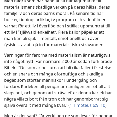
Men några som har handlat så har lagt märke till
materialismens skadliga verkan på deras hälsa, deras
familjeliv och deras barns moral. På senare tid har
böcker, tidningsartiklar, tv-program och videofilmer
varnat för ett liv i överflöd och i stället uppmuntrat till
ett liv i ”självvald enkelhet”. Flera källor påpekar att
man kan bli sjuk – mentalt, emotionellt och även
fysiskt – av att gå in för materialistiska strävanden.
Varningar för farorna med materialism är naturligtvis
inte något nytt. För närmare 2 000 år sedan förklarade
Bibeln: ”De som är beslutna att bli rika faller i frestelse
och en snara och många oförnuftiga och skadliga
begär, som störtar människor i undergång och
fördärv. Kärleken till pengar är nämligen en rot till allt
slags ont, och genom att sträva efter denna kärlek har
några villats bort från tron och har genomborrat sig
själva överallt med många kval.” (
1 Timoteus 6:9, 10
)
Men är det sant? Får verkligen de som lever för pengar