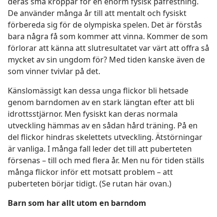
deras små kroppar för en enorm fysisk påfrestning.
De använder många år till att mentalt och fysiskt
förbereda sig för de olympiska spelen. Det är förstås
bara några få som kommer att vinna. Kommer de som
förlorar att känna att slutresultatet var värt att offra så
mycket av sin ungdom för? Med tiden kanske även de
som vinner tvivlar på det.
Känslomässigt kan dessa unga flickor bli hetsade
genom barndomen av en stark längtan efter att bli
idrottsstjärnor. Men fysiskt kan deras normala
utveckling hämmas av en sådan hård träning. På en
del flickor hindras skelettets utveckling. Ätstörningar
är vanliga. I många fall leder det till att puberteten
försenas – till och med flera år. Men nu för tiden ställs
många flickor inför ett motsatt problem – att
puberteten börjar tidigt. (Se rutan här ovan.)
Barn som har allt utom en barndom