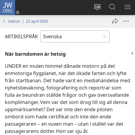
JW.ORG
Logga
in
Ändra
Sök
VIS
(öppnar
webbplatsens
på
ME
Vakna! | 22 april 2003
nytt
språk
jw.org
fönster)
ARTIKELSPRÅK
När barndomen är hetsig
UNDER en mulen himmel dånade motorn på det
enmotoriga flygplanet, när det ökade farten och lyfte
från startbanan. Det hade varit en mediahändelse med
nyhetsbevakning, fotografering och reportrar som
fulla av beundran ställde frågor och gav översvallande
komplimanger. Vem var det som drog till sig all denna
uppmärksamhet? Det var inte den ende piloten
ombord som hade certifikat och inte den ende
passageraren – en vuxen man – utan i stället var det
passagerarens dotter. Hon var sju år.