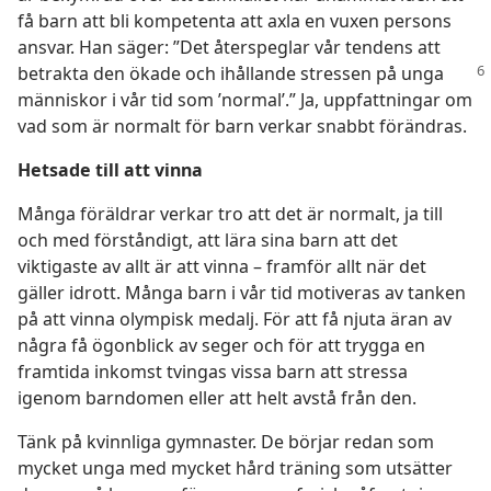
få barn att bli kompetenta att axla en vuxen persons
ansvar. Han säger: ”Det återspeglar vår tendens att
betrakta den ökade och ihållande
stressen på unga
människor i vår tid som ’normal’.” Ja, uppfattningar om
vad som är normalt för barn verkar snabbt förändras.
Hetsade till att vinna
Många föräldrar verkar tro att det är normalt, ja till
och med förståndigt, att lära sina barn att det
viktigaste av allt är att vinna – framför allt när det
gäller idrott. Många barn i vår tid motiveras av tanken
på att vinna olympisk medalj. För att få njuta äran av
några få ögonblick av seger och för att trygga en
framtida inkomst tvingas vissa barn att stressa
igenom barndomen eller att helt avstå från den.
Tänk på kvinnliga gymnaster. De börjar redan som
mycket unga med mycket hård träning som utsätter