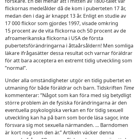
forskare. En del menar att i mitten av 1800-talet var
flickornas medelålder då de kom i puberteten 17 år,
medan den i dag är knappt 13 år. Enligt en studie av
17 000 flickor som gjordes 1997, visade omkring
15 procent av de vita flickorna och 50 procent av de
afroamerikanska flickorna i USA de första
pubertetsförändringarna i åttaårsåldern! Men somliga
läkare ifrågasätter dessa resultat och varnar föräldrar
för att bara acceptera en extremt tidig utveckling som
”normal”.
Under alla omständigheter utgör en tidig pubertet en
utmaning för både föräldrar och barn. Tidskriften
Time
kommenterar: ”Något som kan föra med sig betydligt
större problem än de fysiska förändringarna är den
eventuella psykologiska verkan en för tidig sexuell
utveckling kan ha på barn som borde läsa sagor, inte
försvara sig mot sexuella närmanden. ... Barndomen
är kort nog som den är.” Artikeln väcker denna