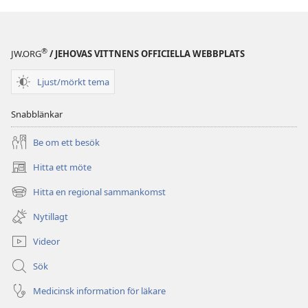
publikationer
TIDSKRIFTER
22 april
®
JW.ORG
/ JEHOVAS VITTNENS OFFICIELLA WEBBPLATS
2003
Ljust/mörkt tema
Snabblänkar
Be om ett besök
Hitta ett möte
(öppnar
nytt
Hitta en regional sammankomst
(öppnar
fönster)
nytt
Nytillagt
fönster)
Videor
Sök
Medicinsk information för läkare