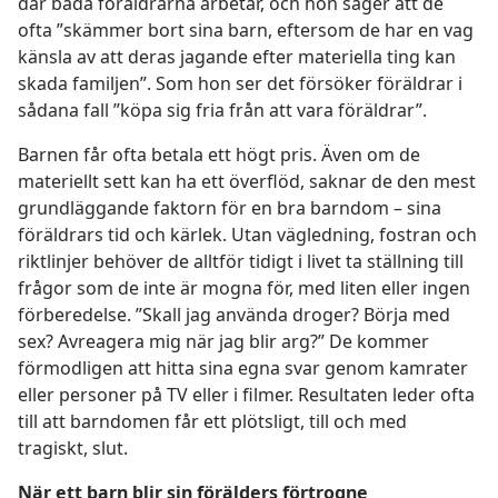
där båda föräldrarna arbetar, och hon säger att de
ofta ”skämmer bort sina barn, eftersom de har en vag
känsla av att deras jagande efter materiella ting kan
skada familjen”. Som hon ser det försöker föräldrar i
sådana fall ”köpa sig fria från att vara föräldrar”.
Barnen får ofta betala ett högt pris. Även om de
materiellt sett kan ha ett överflöd, saknar de den mest
grundläggande faktorn för en bra barndom – sina
föräldrars tid och kärlek. Utan vägledning, fostran och
riktlinjer behöver de alltför tidigt i livet ta ställning till
frågor som de inte är mogna för, med liten eller ingen
förberedelse. ”Skall jag använda droger? Börja med
sex? Avreagera mig när jag blir arg?” De kommer
förmodligen att hitta sina egna svar genom kamrater
eller personer på TV eller i filmer. Resultaten leder ofta
till att barndomen får ett plötsligt, till och med
tragiskt, slut.
När ett barn blir sin förälders förtrogne