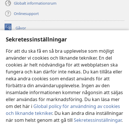
Globalt informationsrum
Onlinesupport
Gåvor
(öppnar
nytt
Sekretessinställningar
fönster)
Watchtower ONLINE LIBRARY™
(öppnar
För att du ska få en så bra upplevelse som möjligt
nytt
®
JW Hub
använder vi cookies och liknande tekniker. En del
fönster)
(öppnar
cookies är helt nödvändiga för att webbplatsen ska
nytt
®
JW Library
fönster)
fungera och kan därför inte nekas. Du kan tillåta eller
neka andra cookies som endast används för att
Watchtower Library
förbättra din användarupplevelse. Ingen av den
insamlade informationen kommer någonsin att säljas
eller användas för marknadsföring. Du kan läsa mer
om det här i
Global policy för användning av cookies
Copyright
© 2026 Watch Tower Bible and Tract Society of Pennsylvania.
och liknande tekniker
. Du kan ändra dina inställningar
ANVÄNDARVILLKOR
|
SEKRETESSPOLICY
|
när som helst genom att gå till
Sekretessinställningar
.
Vi
SEKRETESSINSTÄLLNINGAR