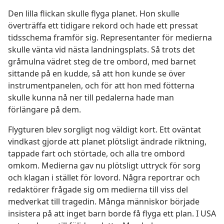
Den lilla flickan skulle flyga planet. Hon skulle
överträffa ett tidigare rekord och hade ett pressat
tidsschema framför sig. Representanter för medierna
skulle vänta vid nästa landningsplats. Så trots det
gråmulna vädret steg de tre ombord, med barnet
sittande på en kudde, så att hon kunde se över
instrumentpanelen, och för att hon med fötterna
skulle kunna nå ner till pedalerna hade man
förlängare på dem.
Flygturen blev sorgligt nog väldigt kort. Ett oväntat
vindkast gjorde att planet plötsligt ändrade riktning,
tappade fart och störtade, och alla tre ombord
omkom. Medierna gav nu plötsligt uttryck för sorg
och klagan i stället för lovord. Några reportrar och
redaktörer frågade sig om medierna till viss del
medverkat till tragedin. Många människor började
insistera på att inget barn borde få flyga ett plan. I USA