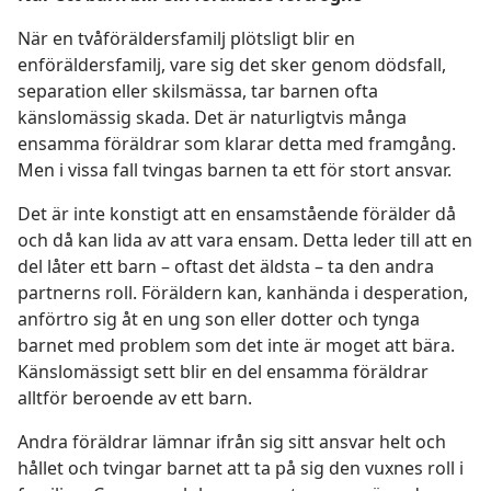
När en tvåföräldersfamilj plötsligt blir en
enföräldersfamilj, vare sig det sker genom dödsfall,
separation eller skilsmässa, tar barnen ofta
känslomässig skada. Det är naturligtvis många
ensamma föräldrar som klarar detta med framgång.
Men i vissa fall tvingas barnen ta ett för stort ansvar.
Det är inte konstigt att en ensamstående förälder då
och då kan lida av att vara ensam. Detta leder till att en
del låter ett barn – oftast det äldsta – ta den andra
partnerns roll. Föräldern kan, kanhända i desperation,
anförtro sig åt en ung son eller dotter och tynga
barnet med problem som det inte är moget att bära.
Känslomässigt sett blir en del ensamma föräldrar
alltför beroende av ett barn.
Andra föräldrar lämnar ifrån sig sitt ansvar helt och
hållet och tvingar barnet att ta på sig den vuxnes roll i