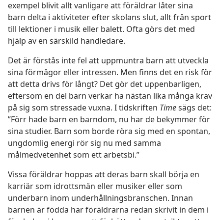
exempel blivit allt vanligare att föräldrar låter sina
barn delta i aktiviteter efter skolans slut, allt från sport
till lektioner i musik eller balett. Ofta görs det med
hjälp av en särskild handledare.
Det är förstås inte fel att uppmuntra barn att utveckla
sina förmågor eller intressen. Men finns det en risk för
att detta drivs för långt? Det gör det uppenbarligen,
eftersom en del barn verkar ha nästan lika många krav
på sig som stressade vuxna. I tidskriften
Time
sägs det:
”Förr hade barn en barndom, nu har de bekymmer för
sina studier. Barn som borde röra sig med en spontan,
ungdomlig energi rör sig nu med samma
målmedvetenhet som ett arbetsbi.”
Vissa föräldrar hoppas att deras barn skall börja en
karriär som idrottsmän eller musiker eller som
underbarn inom underhållningsbranschen. Innan
barnen är födda har föräldrarna redan skrivit in dem i