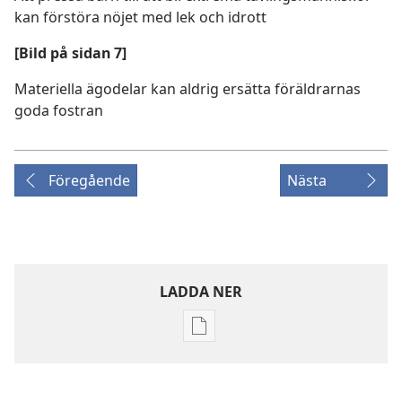
kan förstöra nöjet med lek och idrott
[Bild på sidan 7]
Materiella ägodelar kan aldrig ersätta föräldrarnas
goda fostran
Föregående
Nästa
LADDA NER
Valmöjligheter
för
nerladdning
av