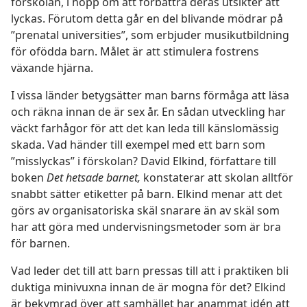
förskolan, i hopp om att förbättra deras utsikter att
lyckas. Förutom detta går en del blivande mödrar på
”prenatal universities”, som erbjuder musikutbildning
för ofödda barn. Målet är att stimulera fostrens
växande hjärna.
I vissa länder betygsätter man barns förmåga att läsa
och räkna innan de är sex år. En sådan utveckling har
väckt farhågor för att det kan leda till känslomässig
skada. Vad händer till exempel med ett barn som
”misslyckas” i förskolan? David Elkind, författare till
boken
Det hetsade barnet,
konstaterar att skolan alltför
snabbt sätter etiketter på barn. Elkind menar att det
görs av organisatoriska skäl snarare än av skäl som
har att göra med undervisningsmetoder som är bra
för barnen.
Vad leder det till att barn pressas till att i praktiken bli
duktiga minivuxna innan de är mogna för det? Elkind
är bekymrad över att samhället har anammat idén att