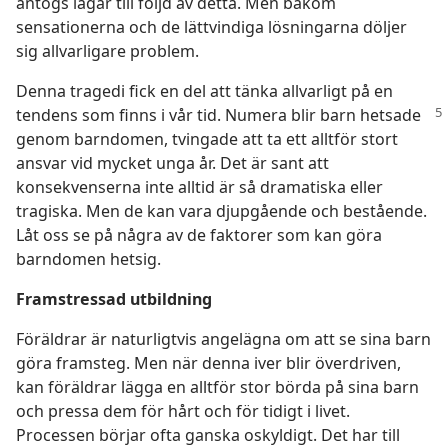
antogs lagar till följd av detta. Men bakom
sensationerna och de lättvindiga lösningarna döljer
sig allvarligare problem.
Denna tragedi fick en del att tänka allvarligt på en
tendens som finns i vår tid. Numera blir
barn hetsade
genom barndomen, tvingade att ta ett alltför stort
ansvar vid mycket unga år. Det är sant att
konsekvenserna inte alltid är så dramatiska eller
tragiska. Men de kan vara djupgående och bestående.
Låt oss se på några av de faktorer som kan göra
barndomen hetsig.
Framstressad utbildning
Föräldrar är naturligtvis angelägna om att se sina barn
göra framsteg. Men när denna iver blir överdriven,
kan föräldrar lägga en alltför stor börda på sina barn
och pressa dem för hårt och för tidigt i livet.
Processen börjar ofta ganska oskyldigt. Det har till