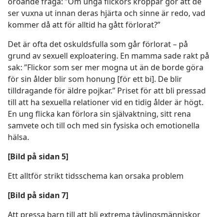
oroande fråga: ”Om unga flickors kroppar gör att de
ser vuxna ut innan deras hjärta och sinne är redo, vad
kommer då att för alltid ha gått förlorat?”
Det är ofta det oskuldsfulla som går förlorat – på
grund av sexuell exploatering. En mamma sade rakt på
sak: ”Flickor som ser mer mogna ut än de borde göra
för sin ålder blir som honung [för ett bi]. De blir
tilldragande för äldre pojkar.” Priset för att bli pressad
till att ha sexuella relationer vid en tidig ålder är högt.
En ung flicka kan förlora sin självaktning, sitt rena
samvete och till och med sin fysiska och emotionella
hälsa.
[Bild på sidan 5]
Ett alltför strikt tidsschema kan orsaka problem
[Bild på sidan 7]
Att pressa barn till att bli extrema tävlingsmänniskor