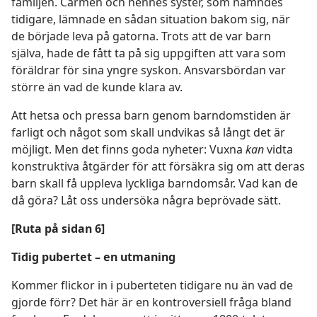
familjen. Carmen och hennes syster, som nämndes
tidigare, lämnade en sådan situation bakom sig, när
de började leva på gatorna. Trots att de var barn
själva, hade de fått ta på sig uppgiften att vara som
föräldrar för sina yngre syskon. Ansvarsbördan var
större än vad de kunde klara av.
Att hetsa och pressa barn genom barndomstiden är
farligt och något som skall undvikas så långt det är
möjligt. Men det finns goda nyheter: Vuxna
kan
vidta
konstruktiva åtgärder för att försäkra sig om att deras
barn skall få uppleva lyckliga barndomsår. Vad kan de
då göra? Låt oss undersöka några beprövade sätt.
[Ruta på sidan 6]
Tidig pubertet – en utmaning
Kommer flickor in i puberteten tidigare nu än vad de
gjorde förr? Det här är en kontroversiell fråga bland