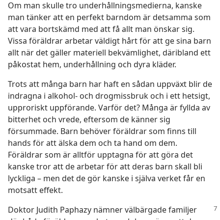
Om man skulle tro underhållningsmedierna, kanske
man tänker att en perfekt barndom är detsamma som
att vara bortskämd med att få allt man önskar sig.
Vissa föräldrar arbetar väldigt hårt för att ge sina barn
allt när det gäller materiell bekvämlighet, däribland ett
påkostat hem, underhållning och dyra kläder.
Trots att många barn har haft en sådan uppväxt blir de
indragna i alkohol- och drogmissbruk och i ett hetsigt,
upproriskt uppförande. Varför det? Många är fyllda av
bitterhet och vrede, eftersom de känner sig
försummade. Barn behöver föräldrar som finns till
hands för att älska dem och ta hand om dem.
Föräldrar som är alltför upptagna för att göra det
kanske tror att de arbetar för att deras barn skall bli
lyckliga – men det de gör kanske i själva verket får en
motsatt effekt.
Doktor Judith Paphazy nämner välbärgade familjer