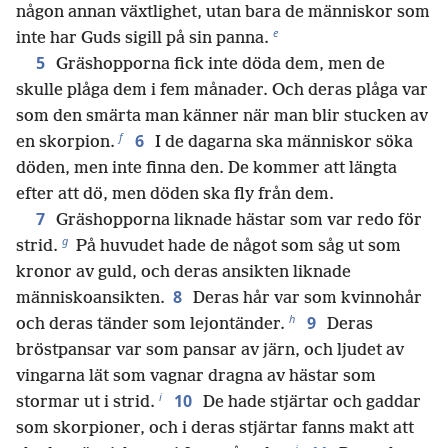
någon annan växtlighet, utan bara de människor som
e
inte har Guds sigill på sin panna.
5
Gräshopporna fick inte döda dem, men de
skulle plåga dem i fem månader. Och deras plåga var
som den smärta man känner när man blir stucken av
f
6
en skorpion.
I de dagarna ska människor söka
döden, men inte finna den. De kommer att längta
efter att dö, men döden ska fly från dem.
7
Gräshopporna liknade hästar som var redo för
g
strid.
På huvudet hade de något som såg ut som
kronor av guld, och deras ansikten liknade
8
människoansikten.
Deras hår var som kvinnohår
h
9
och deras tänder som lejontänder.
Deras
bröstpansar var som pansar av järn, och ljudet av
vingarna lät som vagnar dragna av hästar som
i
10
stormar ut i strid.
De hade stjärtar och gaddar
som skorpioner, och i deras stjärtar fanns makt att