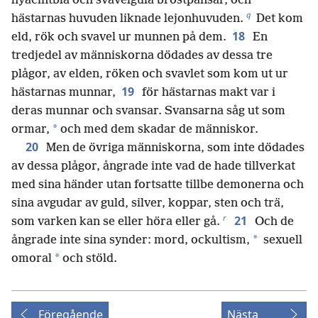
hyacintblå och svavelgula bröstpansar, och
q
hästarnas huvuden liknade lejonhuvuden.
Det kom
18
eld, rök och svavel ur munnen på dem.
En
tredjedel av människorna dödades av dessa tre
plågor, av elden, röken och svavlet som kom ut ur
19
hästarnas munnar,
för hästarnas makt var i
deras munnar och svansar. Svansarna såg ut som
*
ormar,
och med dem skadar de människor.
20
Men de övriga människorna, som inte dödades
av dessa plågor, ångrade inte vad de hade tillverkat
med sina händer utan fortsatte tillbe demonerna och
sina avgudar av guld, silver, koppar, sten och trä,
r
21
som varken kan se eller höra eller gå.
Och de
*
ångrade inte sina synder: mord, ockultism,
sexuell
*
omoral
och stöld.
Föregående
Nästa