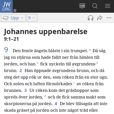
JW.ORG
Logga
in
Ändra
Sök
VIS
(öppnar
webbplatsens
på
ME
Upp
9
nytt
språk
jw.org
fönster)
Johannes uppenbarelse
9:1–21
9
a
Den femte ängeln blåste i sin trumpet.
Då såg
jag en stjärna som hade fallit ner från himlen till
b
*
jorden, och han
fick nyckeln till avgrundens
2
brunn.
Han öppnade avgrundens brunn, och då
steg det upp rök ur den, som röken från en stor ugn.
c
Och solen och luften förmörkades
av röken från
3
brunnen.
Ur röken kom det gräshoppor som
d
spreds över jorden,
och de fick samma makt som
4
skorpionerna på jorden.
De blev tillsagda att inte
skada gräset på jorden och inte något träd eller