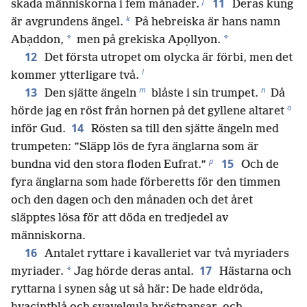
j
11
skada människorna i fem månader.
Deras kung
k
är avgrundens ängel.
På hebreiska är hans namn
*
*
Abạddon,
men på grekiska Apọllyon.
12
Det första utropet om olycka är förbi, men det
l
kommer ytterligare två.
m
n
13
Den sjätte ängeln
blåste i sin trumpet.
Då
o
hörde jag en röst från hornen på det gyllene altaret
14
inför Gud.
Rösten sa till den sjätte ängeln med
trumpeten: ”Släpp lös de fyra änglarna som är
p
15
bundna vid den stora floden Eufrat.”
Och de
fyra änglarna som hade förberetts för den timmen
och den dagen och den månaden och det året
släpptes lösa för att döda en tredjedel av
människorna.
16
Antalet ryttare i kavalleriet var två myriaders
17
*
myriader.
Jag hörde deras antal.
Hästarna och
ryttarna i synen såg ut så här: De hade eldröda,