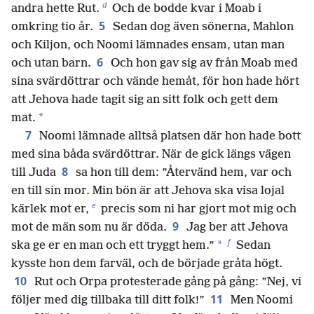
d
andra hette Rut.
Och de bodde kvar i Moab i
5
omkring tio år.
Sedan dog även sönerna, Mahlon
och Kiljon, och Noomi lämnades ensam, utan man
6
och utan barn.
Och hon gav sig av från Moab med
sina svärdöttrar och vände hemåt, för hon hade hört
att Jehova hade tagit sig an sitt folk och gett dem
*
mat.
7
Noomi lämnade alltså platsen där hon hade bott
med sina båda svärdöttrar. När de gick längs vägen
8
till Juda
sa hon till dem: ”Återvänd hem, var och
en till sin mor. Min bön är att Jehova ska visa lojal
e
kärlek mot er,
precis som ni har gjort mot mig och
9
mot de män som nu är döda.
Jag ber att Jehova
f
*
ska ge er en man och ett tryggt hem.”
Sedan
kysste hon dem farväl, och de började gråta högt.
10
Rut och Orpa protesterade gång på gång: ”Nej, vi
11
följer med dig tillbaka till ditt folk!”
Men Noomi