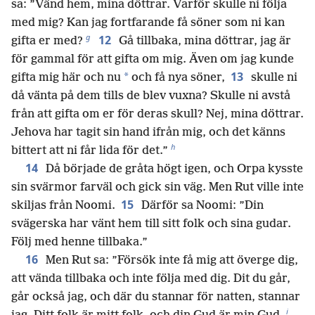
sa: ”Vänd hem, mina döttrar. Varför skulle ni följa
med mig? Kan jag fortfarande få söner som ni kan
g
12
gifta er med?
Gå tillbaka, mina döttrar, jag är
för gammal för att gifta om mig. Även om jag kunde
13
*
gifta mig här och nu
och få nya söner,
skulle ni
då vänta på dem tills de blev vuxna? Skulle ni avstå
från att gifta om er för deras skull? Nej, mina döttrar.
Jehova har tagit sin hand ifrån mig, och det känns
h
bittert att ni får lida för det.”
14
Då började de gråta högt igen, och Orpa kysste
sin svärmor farväl och gick sin väg. Men Rut ville inte
15
skiljas från Noomi.
Därför sa Noomi: ”Din
svägerska har vänt hem till sitt folk och sina gudar.
Följ med henne tillbaka.”
16
Men Rut sa: ”Försök inte få mig att överge dig,
att vända tillbaka och inte följa med dig. Dit du går,
går också jag, och där du stannar för natten, stannar
i