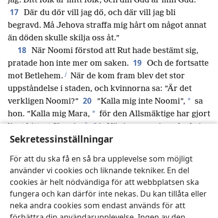
jag. Ditt folk är mitt folk, och din Gud är min Gud.
17
Där du dör vill jag dö, och där vill jag bli
begravd. Må Jehova straffa mig hårt om något annat
än döden skulle skilja oss åt.”
18
När Noomi förstod att Rut hade bestämt sig,
19
pratade hon inte mer om saken.
Och de fortsatte
j
mot Betlehem.
När de kom fram blev det stor
uppståndelse i staden, och kvinnorna sa: ”Är det
20
*
verkligen Noomi?”
”Kalla mig inte Noomi”,
sa
*
hon. ”Kalla mig Mara,
för den Allsmäktige har gjort
k
21
livet bittert för mig.
När jag gav mig av hade jag
Sekretessinställningar
allt, men Jehova har låtit mig komma tillbaka
tomhänt. Varför skulle ni kalla mig Noomi när
För att du ska få en så bra upplevelse som möjligt
Jehova har vänt sig emot mig, när den Allsmäktige
använder vi cookies och liknande tekniker. En del
l
har låtit mig lida?”
cookies är helt nödvändiga för att webbplatsen ska
22
Så gick det till när Noomi återvände från Moab
fungera och kan därför inte nekas. Du kan tillåta eller
m
tillsammans med sin svärdotter, moabitiskan Rut.
neka andra cookies som endast används för att
n
Och de kom till Betlehem i början av kornskörden.
förbättra din användarupplevelse. Ingen av den