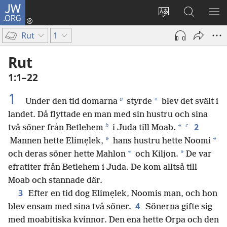
JW.ORG
Logga
in
Ändra
Sök
VIS
(öppnar
webbplatsens
på
ME
Rut
1
nytt
språk
jw.org
fönster)
Rut
1:1–22
1
a
*
Under den tid domarna
styrde
blev det svält i
landet. Då flyttade en man med sin hustru och sina
b
c
2
*
två söner från Betlehem
i Juda till Moab.
*
*
Mannen hette Elimẹlek,
hans hustru hette Noomi
*
*
och deras söner hette Mahlon
och Kiljon.
De var
efratiter från Betlehem i Juda. De kom alltså till
Moab och stannade där.
3
Efter en tid dog Elimẹlek, Noomis man, och hon
4
blev ensam med sina två söner.
Sönerna gifte sig
med moabitiska kvinnor. Den ena hette Orpa och den