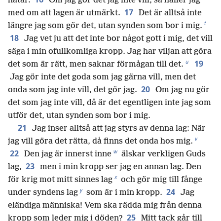
hatar.
Om jag gör det jag inte vill, så håller jag
17
med om att lagen är utmärkt.
Det är alltså inte
t
längre jag som gör det, utan synden som bor i mig.
18
Jag vet ju att det inte bor något gott i mig, det vill
säga i min ofullkomliga kropp. Jag har viljan att göra
u
19
det som är rätt, men saknar förmågan till det.
Jag gör inte det goda som jag gärna vill, men det
20
onda som jag inte vill, det gör jag.
Om jag nu gör
det som jag inte vill, då är det egentligen inte jag som
utför det, utan synden som bor i mig.
21
Jag inser alltså att jag styrs av denna lag: När
v
jag vill göra det rätta, då finns det onda hos mig.
w
22
Den jag är innerst inne
älskar verkligen Guds
23
lag,
men i min kropp ser jag en annan lag. Den
x
för krig mot mitt sinnes lag
och gör mig till fånge
y
24
under syndens lag
som är i min kropp.
Jag
eländiga människa! Vem ska rädda mig från denna
25
kropp som leder mig i döden?
Mitt tack går till