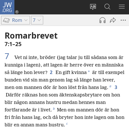
JW.ORG
Logga
in
Ändra
Sök
VIS
(öppnar
webbplatsens
på
ME
Rom
7
nytt
språk
jw.org
fönster)
Romarbrevet
7:1–25
7
Vet ni inte, bröder (jag talar ju till sådana som är
kunniga i lagen), att lagen är herre över en människa
2
*
så länge hon lever?
En gift kvinna
är till exempel
bunden vid sin man genom lag så länge han lever,
a
3
men om mannen dör är hon löst från hans lag.
Därför räknas hon som äktenskapsbrytare om hon
blir någon annans hustru medan hennes man
b
fortfarande är i livet.
Men om mannen dör är hon
fri från hans lag, och då bryter hon inte lagen om hon
c
blir en annan mans hustru.