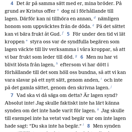
4
Det är på samma sätt med er, mina bröder. På
*
grund av Kristus offer
dog ni i förhållande till
d
lagen. Därför kan ni tillhöra en annan,
nämligen
e
honom som uppväcktes från de döda.
På det sättet
f
5
kan vi bära frukt åt Gud.
För under den tid vi lät
*
kroppen
styra oss var de syndfulla begären som
lagen väckte till liv verksamma i våra kroppar, så att
g
6
vi bar frukt som leder till död.
Men nu har vi
h
blivit lösta från lagen,
eftersom vi har dött i
förhållande till det som höll oss bundna, så att vi kan
i
vara slavar på ett nytt sätt, genom anden,
och inte
j
på det gamla sättet, genom den skrivna lagen.
7
Vad ska vi då säga om detta? Är lagen synd?
Absolut inte! Jag skulle faktiskt inte ha lärt känna
k
synden om det inte hade varit för lagen.
Jag skulle
till exempel inte ha vetat vad begär var om inte lagen
l
8
hade sagt: ”Du ska inte ha begär.”
Men synden