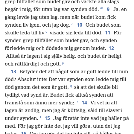
grep tillfället som budet gav och väckte alla slags
m
9
begär i mig, för utan lag var synden död.
Ja, en
gång levde jag utan lag, men när budet kom fick
n
10
synden liv igen, och jag dog.
Och budet som
o
11
skulle leda till liv
visade sig leda till död.
För
synden grep tillfället som budet gav, och synden
12
förledde mig och dödade mig genom budet.
Alltså är lagen i sig själv helig, och budet är heligt
p
och rättfärdigt och gott.
13
Betyder det att något som är gott ledde till min
död? Absolut inte! Det var synden som ledde mig till
q
död genom det som är gott,
så att det skulle bli
tydligt vad synd är. Budet fick alltså synden att
r
14
framstå som ännu mer syndig.
Vi vet ju att
lagen är andlig, men jag är köttslig, såld till slaveri
s
15
under synden.
Jag förstår inte vad jag håller på
med. För jag gör inte det jag vill göra, utan det jag
16