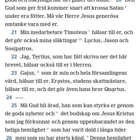
goda och oskyldiga när det gäller det onda.
Den
k
Gud som ger frid kommer snart att krossa Satan
under era fötter. Må vår Herre Jesus generösa
omtanke vara med er.
l
21
Min medarbetare Timoteus
hälsar till er, och
m
det gör också mina släktingar
Lụcius, Jason och
Sosịpatros.
22
Jag, Tẹrtius, som har fått skriva ner det här
brevet, hälsar också till er i Herren.
n
23
Gajus,
som är min och hela församlingens
värd, hälsar till er. Erạstos, stadens skattmästare,
hälsar till er, och det gör även hans bror Quạrtus.
24
——
25
Må Gud bli ärad, han som kan styrka er genom
*
de goda nyheter och
det budskap om Jesus Kristus
som jag förkunnar och genom uppenbarandet av den
o
heliga hemlighet
som har varit dold i långa tider
26
*
men som nu har gjorts känd.
Denna hemlighet