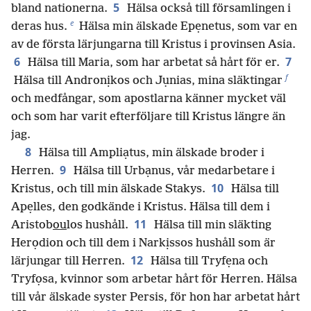
5
bland nationerna.
Hälsa också till församlingen i
e
deras hus.
Hälsa min älskade Epẹnetus, som var en
av de första lärjungarna till Kristus i provinsen Asia.
6
7
Hälsa till Maria, som har arbetat så hårt för er.
f
Hälsa till Andronịkos och Jụnias, mina släktingar
och medfångar, som apostlarna känner mycket väl
och som har varit efterföljare till Kristus längre än
jag.
8
Hälsa till Ampliạtus, min älskade broder i
9
Herren.
Hälsa till Urbạnus, vår medarbetare i
10
Kristus, och till min älskade Stakys.
Hälsa till
Apẹlles, den godkände i Kristus. Hälsa till dem i
11
Aristob
ou
los hushåll.
Hälsa till min släkting
Herọdion och till dem i Narkịssos hushåll som är
12
lärjungar till Herren.
Hälsa till Tryfẹna och
Tryfọsa, kvinnor som arbetar hårt för Herren. Hälsa
till vår älskade syster Persis, för hon har arbetat hårt