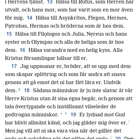
13
i Herrens tjänst.
Hälsa till Rufus, som Herren har
utvalt, och hans mor, som har varit som en mor även
14
för mig.
Hälsa till Asỵnkritos, Flegon, Hermes,
Pạtrobas, Hermas och bröderna som är hos dem.
15
Hälsa till Filọlogos och Julia, Nẹreus och hans
syster och Olympas och alla de heliga som är hos
16
dem.
Hälsa varandra med en helig kyss. Alla
Kristus församlingar hälsar till er.
17
Jag uppmanar er, bröder, att se upp med dem
som skapar splittring och som får andra att snava
genom att gå emot det ni har fått lära er. Undvik
g
18
dem.
Sådana människor är ju inte slavar åt vår
Herre Kristus utan åt sina egna begär, och genom att
tala övertygande och inställsamt vilseleder de
h
19
*
godtrogna människor.
Er lydnad mot Gud
i
har blivit allmänt känd, och jag gläder mig över er.
Men jag vill att ni ska vara visa när det gäller det
j
20