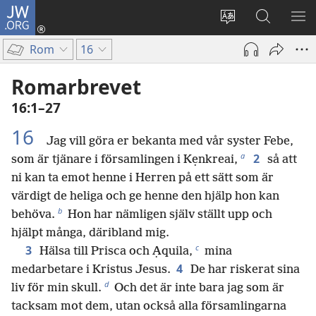
JW.ORG
Logga
in
Ändra
Sök
VIS
(öppnar
webbplatsens
på
ME
Rom
16
nytt
språk
jw.org
fönster)
Romarbrevet
16:1–27
16
Jag vill göra er bekanta med vår syster Febe,
a
2
som är tjänare i församlingen i Kẹnkreai,
så att
ni kan ta emot henne i Herren på ett sätt som är
värdigt de heliga och ge henne den hjälp hon kan
b
behöva.
Hon har nämligen själv ställt upp och
hjälpt många, däribland mig.
c
3
Hälsa till Prisca och Ạquila,
mina
4
medarbetare i Kristus Jesus.
De har riskerat sina
d
liv för min skull.
Och det är inte bara jag som är
tacksam mot dem, utan också alla församlingarna