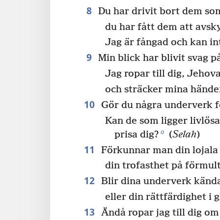
8
Du har drivit bort dem so
du har fått dem att avsk
Jag är fångad och kan i
9
Min blick har blivit svag 
Jag ropar till dig, Jehov
och sträcker mina hände
10
Gör du några underverk f
Kan de som ligger livlösa
o
prisa dig?
(
Selah
)
11
Förkunnar man din lojala 
din trofasthet på förmul
12
Blir dina underverk kända
eller din rättfärdighet i
13
Ändå ropar jag till dig om