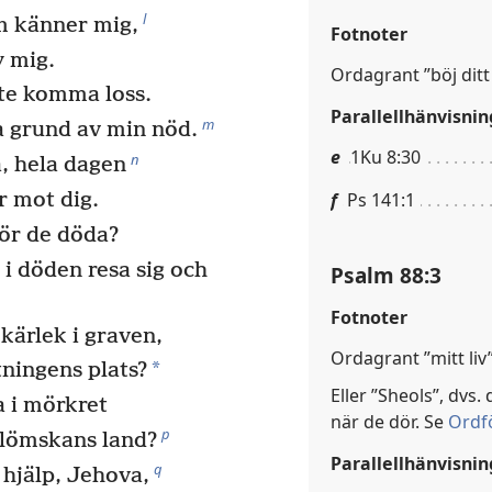
l
m känner mig,
Fotnoter
y mig.
Ordagrant ”böj ditt ö
nte komma loss.
Parallellhänvisnin
m
på grund av min nöd.
e
1Ku 8:30
n
a, hela dagen
f
Ps 141:1
r mot dig.
ör de döda?
 i döden resa sig och
Psalm 88:3
Fotnoter
kärlek i graven,
Ordagrant ”mitt liv”
*
tningens plats?
Eller ”Sheols”, dvs
 i mörkret
när de dör. Se
Ordfö
p
 glömskans land?
Parallellhänvisnin
q
 hjälp, Jehova,