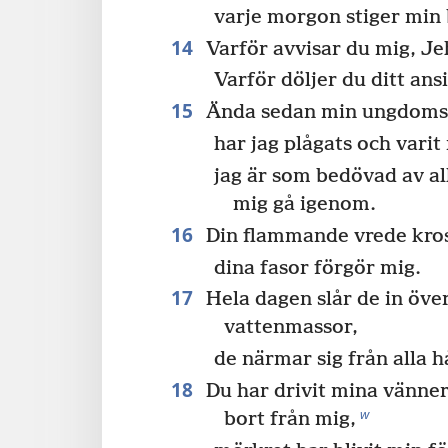
varje morgon stiger min b
14
Varför avvisar du mig, J
Varför döljer du ditt ans
15
Ända sedan min ungdoms
har jag plågats och varit
jag är som bedövad av al
mig gå igenom.
16
Din flammande vrede kros
dina fasor förgör mig.
17
Hela dagen slår de in öve
vattenmassor,
de närmar sig från alla hå
18
Du har drivit mina vänner
w
bort från mig,