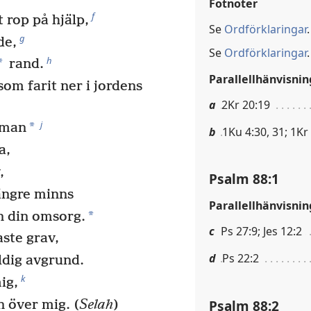
Fotnoter
f
 rop på hjälp,
Se
Ordförklaringar
.
g
de,
Se
Ordförklaringar
.
h
*
rand.
Parallellhänvisnin
om farit ner i jordens
a
2Kr 20:19
j
*
s man
b
1Ku 4:30, 31; 1Kr
a,
,
Psalm 88:1
ängre minns
Parallellhänvisnin
*
n din omsorg.
c
Ps 27:9; Jes 12:2
aste grav,
d
Ps 22:2
ldig avgrund.
k
ig,
Psalm 88:2
n över mig. (
Selah
)