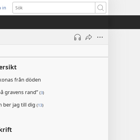
 in
pnar
Sök
t
ster)
ersikt
konas från döden
 på gravens rand”
(
3
)
ber jag till dig
(
13
)
rift