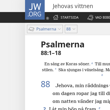
JW.ORG
Jehovas vittnen
STARTSIDA
VAD BIB
Psalmerna
88
Psalmerna
88:1–18
a
En sång av Koras söner.
Till mus
*
stilen.
Ska sjungas i växelsång. M
b
88
Jehova, min räddnings
om dagen ropar jag till d
om natten vänder jag mig 
2
e
Låt min bön nå fram,