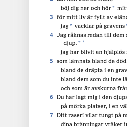
*
böj dig ner och hör
mitt
3
för mitt liv är fyllt av elän
*
jag
vacklar på gravens
4
Jag räknas redan till dem s
i
*
djup,
jag har blivit en hjälplö
5
som lämnats bland de död
bland de dräpta i en grav
bland dem som du inte l
och som är avskurna frå
6
Du har lagt mig i den djup
på mörka platser, i en vä
7
Ditt raseri vilar tungt på m
dina bränningar vräker i