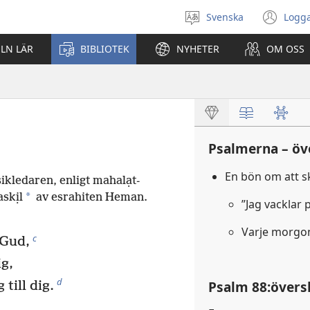
Svenska
Logga
Välj
(öp
språk
nyt
ELN LÄR
BIBLIOTEK
NYHETER
OM OSS
fön
Psalmerna – öv
En bön om att s
ikledaren, enligt mahalạt-
*
askịl
av esrahiten Heman.
”Jag vacklar
Varje morgon 
c
 Gud,
ig,
d
Psalm 88:översk
till dig.