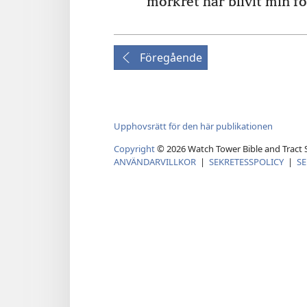
mörkret har blivit min fö
Föregående
Upphovsrätt för den här publikationen
Copyright
©
2026
Watch Tower Bible and Tract S
ANVÄNDARVILLKOR
|
SEKRETESSPOLICY
|
SE