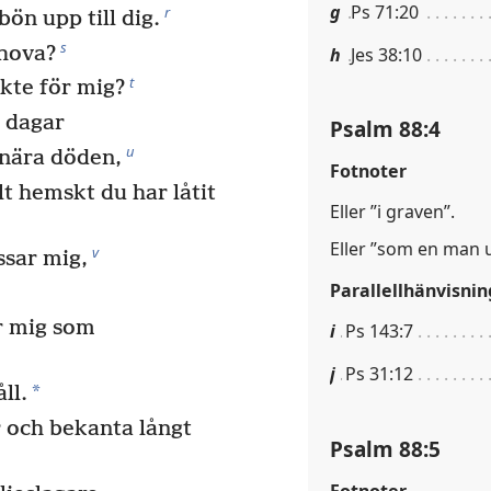
g
Ps 71:20
r
ön upp till dig.
s
ehova?
h
Jes 38:10
t
ikte för mig?
 dagar
Psalm 88:4
u
 nära döden,
Fotnoter
lt hemskt du har låtit
Eller ”i graven”.
Eller ”som en man u
v
sar mig,
Parallellhänvisnin
r mig som
i
Ps 143:7
j
Ps 31:12
*
ll.
 och bekanta långt
Psalm 88:5
Fotnoter