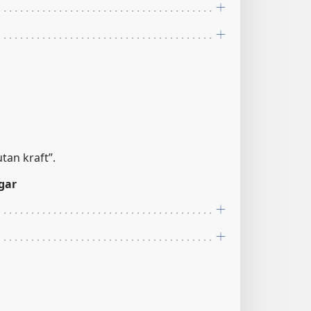
tan kraft”.
gar