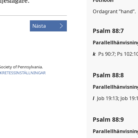
ljeslagare.
Ordagrant ”hand”.
Nästa
Psalm 88:7
Parallellhänvisnin
k
Ps 90:7; Ps 102:1
ociety of Pennsylvania.
KRETESSINSTÄLLNINGAR
Psalm 88:8
Parallellhänvisnin
l
Job 19:13; Job 19:
Psalm 88:9
Parallellhänvisnin