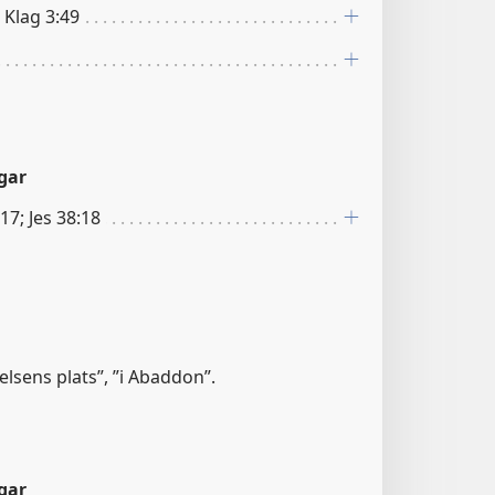
; Klag 3:49
gar
17; Jes 38:18
relsens plats”, ”i Abaddon”.
gar