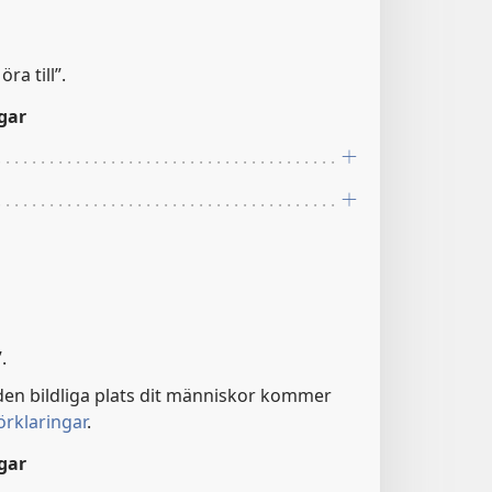
ra till”.
gar
.
. den bildliga plats dit människor kommer
rklaringar
.
gar