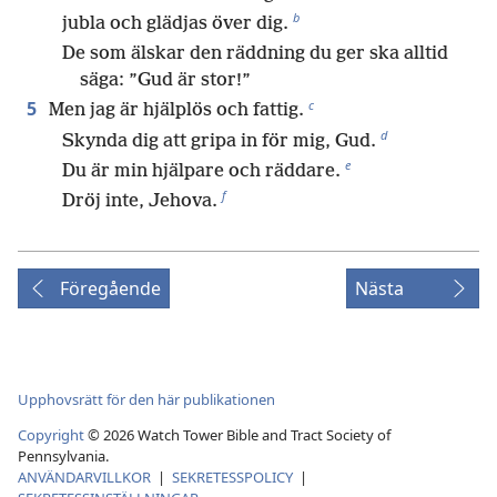
b
jubla och glädjas över dig.
De som älskar den räddning du ger ska alltid
säga: ”Gud är stor!”
c
5
Men jag är hjälplös och fattig.
d
Skynda dig att gripa in för mig, Gud.
e
Du är min hjälpare och räddare.
f
Dröj inte, Jehova.
Föregående
Nästa
Upphovsrätt för den här publikationen
Copyright
©
2026
Watch Tower Bible and Tract Society of
Pennsylvania.
ANVÄNDARVILLKOR
|
SEKRETESSPOLICY
|