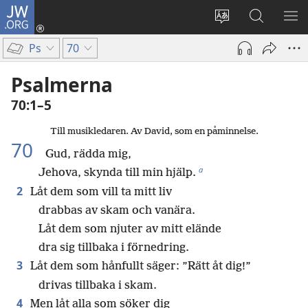
JW.ORG
Logga
in
Ändra
Sök
VIS
(öppnar
webbplatsens
på
ME
Ps
70
nytt
språk
jw.org
fönster)
Psalmerna
70:1–5
Till musikledaren. Av David, som en påminnelse.
70
Gud, rädda mig,
a
Jehova, skynda till min hjälp.
2
Låt dem som vill ta mitt liv
drabbas av skam och vanära.
Låt dem som njuter av mitt elände
dra sig tillbaka i förnedring.
3
Låt dem som hånfullt säger: ”Rätt åt dig!”
drivas tillbaka i skam.
4
Men låt alla som söker dig