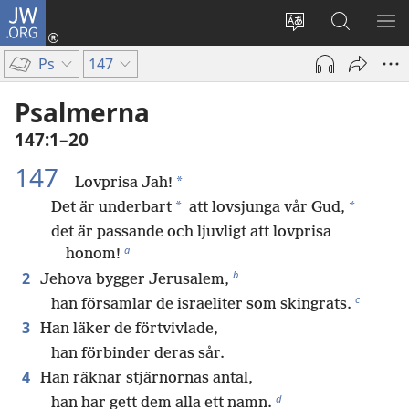
JW.ORG
Logga
in
Ändra
Sök
VIS
(öppnar
webbplatsens
på
ME
Ps
147
nytt
språk
jw.org
fönster)
Psalmerna
147:1–20
147
*
Lovprisa Jah!
*
*
Det är underbart
att lovsjunga vår Gud,
det är passande och ljuvligt att lovprisa
a
honom!
b
2
Jehova bygger Jerusalem,
c
han församlar de israeliter som skingrats.
3
Han läker de förtvivlade,
han förbinder deras sår.
4
Han räknar stjärnornas antal,
d
han har gett dem alla ett namn.