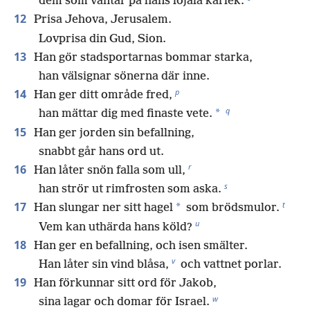
dem som väntar på hans lojala kärlek.
12
Prisa Jehova, Jerusalem.
Lovprisa din Gud, Sion.
13
Han gör stadsportarnas bommar starka,
han välsignar sönerna där inne.
p
14
Han ger ditt område fred,
q
*
han mättar dig med finaste vete.
15
Han ger jorden sin befallning,
snabbt går hans ord ut.
r
16
Han låter snön falla som ull,
s
han strör ut rimfrosten som aska.
t
17
*
Han slungar ner sitt hagel
som brödsmulor.
u
Vem kan uthärda hans köld?
18
Han ger en befallning, och isen smälter.
v
Han låter sin vind blåsa,
och vattnet porlar.
19
Han förkunnar sitt ord för Jakob,
w
sina lagar och domar för Israel.