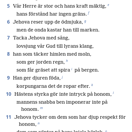
e
5
Vår Herre är stor och hans kraft mäktig,
f
hans förstånd har ingen gräns.
g
6
Jehova reser upp de ödmjuka,
men de onda kastar han till marken.
7
Tacka Jehova med sång,
lovsjung vår Gud till lyrans klang,
8
han som täcker himlen med moln,
h
som ger jorden regn,
i
som får gräset att spira
på bergen.
j
9
Han ger djuren föda,
k
korpungarna det de ropar efter.
l
10
Hästens styrka gör inte intryck på honom,
mannens snabba ben imponerar inte på
m
honom.
11
Jehova tycker om dem som har djup respekt för
n
honom,
o