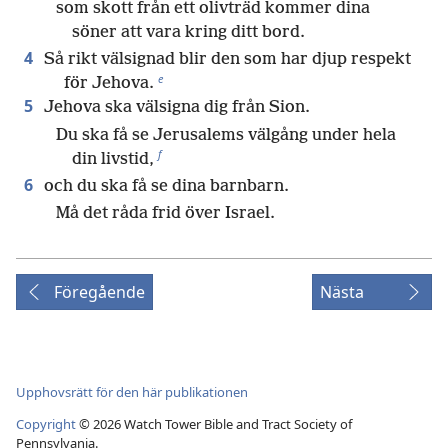
som skott från ett olivträd kommer dina
söner att vara kring ditt bord.
4
Så rikt välsignad blir den som har djup respekt
e
för Jehova.
5
Jehova ska välsigna dig från Sion.
Du ska få se Jerusalems välgång under hela
f
din livstid,
6
och du ska få se dina barnbarn.
Må det råda frid över Israel.
Föregående
Nästa
Upphovsrätt för den här publikationen
Copyright
©
2026
Watch Tower Bible and Tract Society of
Pennsylvania.