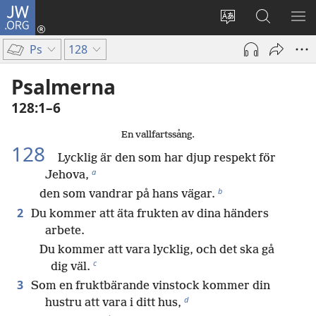
JW.ORG
Logga
in
Ändra
Sök
VIS
(öppnar
webbplatsens
på
ME
Ps
128
nytt
språk
jw.org
fönster)
Psalmerna
128:1–6
En vallfartssång.
128
Lycklig är den som har djup respekt för
a
Jehova,
b
den som vandrar på hans vägar.
2
Du kommer att äta frukten av dina händers
arbete.
Du kommer att vara lycklig, och det ska gå
c
dig väl.
3
Som en fruktbärande vinstock kommer din
d
hustru att vara i ditt hus,