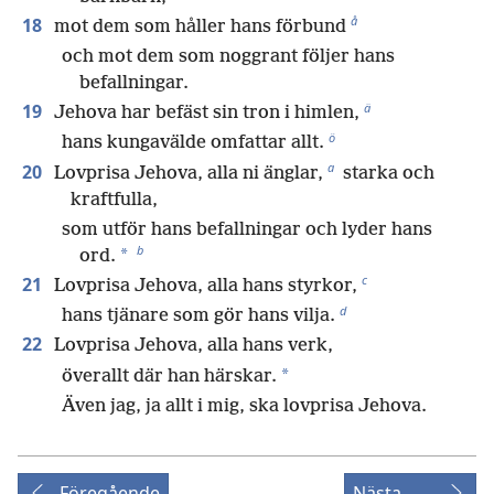
å
18
mot dem som håller hans förbund
och mot dem som noggrant följer hans
befallningar.
ä
19
Jehova har befäst sin tron i himlen,
ö
hans kungavälde omfattar allt.
a
20
Lovprisa Jehova, alla ni änglar,
starka och
kraftfulla,
som utför hans befallningar och lyder hans
b
*
ord.
c
21
Lovprisa Jehova, alla hans styrkor,
d
hans tjänare som gör hans vilja.
22
Lovprisa Jehova, alla hans verk,
*
överallt där han härskar.
Även jag, ja allt i mig, ska lovprisa Jehova.
Föregående
Nästa