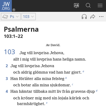
JW.ORG
Logga
in
Ändra
Sök
VIS
(öppnar
webbplatsens
på
ME
Ps
103
nytt
språk
jw.org
fönster)
Psalmerna
103:1–22
Av David.
103
Jag vill lovprisa Jehova,
allt i mig vill lovprisa hans heliga namn.
2
Jag vill lovprisa Jehova
a
och aldrig glömma vad han har gjort.
b
3
Han förlåter alla mina felsteg
c
och botar alla mina sjukdomar.
d
4
Han hämtar tillbaka mitt liv från gravens djup
och kröner mig med sin lojala kärlek och
e
barmhärtighet.