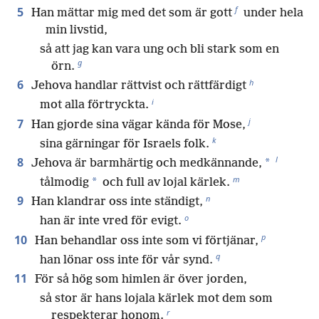
f
5
Han mättar mig med det som är gott
under hela
min livstid,
så att jag kan vara ung och bli stark som en
g
örn.
h
6
Jehova handlar rättvist och rättfärdigt
i
mot alla förtryckta.
j
7
Han gjorde sina vägar kända för Mose,
k
sina gärningar för Israels folk.
l
8
*
Jehova är barmhärtig och medkännande,
m
*
tålmodig
och full av lojal kärlek.
n
9
Han klandrar oss inte ständigt,
o
han är inte vred för evigt.
p
10
Han behandlar oss inte som vi förtjänar,
q
han lönar oss inte för vår synd.
11
För så hög som himlen är över jorden,
så stor är hans lojala kärlek mot dem som
r
respekterar honom.