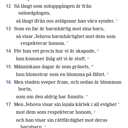
12
Så långt som soluppgången är från
solnedgången,
s
så långt ifrån oss avlägsnar han våra synder.
13
Som en far är barmhärtig mot sina barn,
så visar Jehova barmhärtighet mot dem som
t
respekterar honom.
u
14
För han vet precis hur vi är skapade,
v
han kommer ihåg att vi är stoft.
w
15
Människans dagar är som gräsets,
x
hon blomstrar som en blomma på fältet.
16
Men vinden sveper fram, och sedan är blomman
borta,
*
som om den aldrig har funnits.
17
*
Men Jehova visar sin lojala kärlek i all evighet
y
mot dem som respekterar honom,
och han visar sin rättfärdighet mot deras
z
barnbarn,