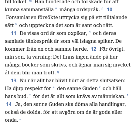
m
till folket.
Han funderade och forskade för att
n
10
*
kunna sammanställa
många ordspråk.
Församlaren försökte uttrycka sig på ett tilltalande
o
sätt
och uppteckna det som är sant och rätt.
p
11
De visas ord är som oxpikar,
och deras
samlade tänkespråk är som väl islagna spikar. De
12
kommer från en och samme herde.
För övrigt,
min son, ta varning: Det finns ingen ände på hur
många böcker som skrivs, och ägnar man sig mycket
q
åt dem blir man trött.
13
Nu när allt har blivit hört är detta slutsatsen:
r
*
Ha djup respekt för
den sanne Guden
och håll
s
t
hans bud,
för det är allt som krävs av människan.
14
Ja, den sanne Guden ska döma alla handlingar,
också de dolda, för att avgöra om de är goda eller
u
onda.