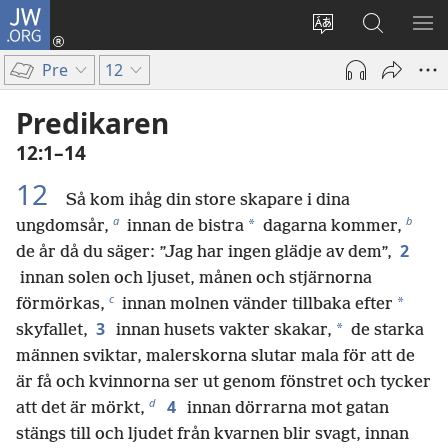
JW.ORG
Logga
in
Ändra
Sök
VIS
(öppnar
webbplatsens
på
ME
Pre
12
nytt
språk
jw.org
fönster)
Predikaren
12:1–14
12
Så kom ihåg din store skapare i dina
a
b
*
ungdomsår,
innan de bistra
dagarna kommer,
2
de år då du säger: ”Jag har ingen glädje av dem”,
innan solen och ljuset, månen och stjärnorna
c
*
förmörkas,
innan molnen vänder tillbaka efter
3
*
skyfallet,
innan husets vakter skakar,
de starka
männen sviktar, malerskorna slutar mala för att de
är få och kvinnorna ser ut genom fönstret och tycker
d
4
att det är mörkt,
innan dörrarna mot gatan
stängs till och ljudet från kvarnen blir svagt, innan