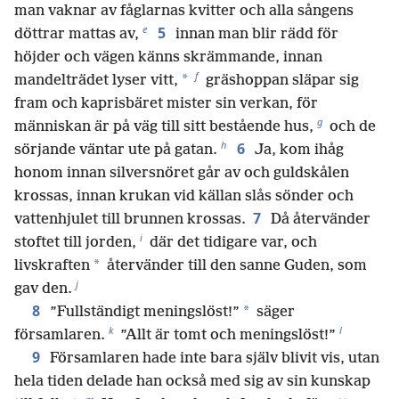
man vaknar av fåglarnas kvitter och alla sångens
e
5
döttrar mattas av,
innan man blir rädd för
höjder och vägen känns skrämmande, innan
f
*
mandelträdet lyser vitt,
gräshoppan släpar sig
fram och kaprisbäret mister sin verkan, för
g
människan är på väg till sitt bestående hus,
och de
h
6
sörjande väntar ute på gatan.
Ja, kom ihåg
honom innan silversnöret går av och guldskålen
krossas, innan krukan vid källan slås sönder och
7
vattenhjulet till brunnen krossas.
Då återvänder
i
stoftet till jorden,
där det tidigare var, och
*
livskraften
återvänder till den sanne Guden, som
j
gav den.
8
*
”Fullständigt meningslöst!”
säger
k
l
församlaren.
”Allt är tomt och meningslöst!”
9
Församlaren hade inte bara själv blivit vis, utan
hela tiden delade han också med sig av sin kunskap