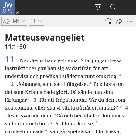
JW.ORG
Logga
in
Ändra
Sök
VIS
(öppnar
webbplatsens
på
ME
Mt
11
nytt
språk
jw.org
fönster)
Matteusevangeliet
11:1–30
11
När Jesus hade gett sina 12 lärjungar dessa
instruktioner gav han sig av därifrån för att
a
undervisa och predika i städerna runt omkring.
b
2
Johannes, som satt i fängelse,
fick höra om
det som Kristus hade gjort. Då sände han sina
c
3
lärjungar
för att fråga honom: ”Är du den som
d
4
ska komma, eller ska vi vänta på någon annan?”
Jesus svarade dem: ”Gå och berätta för Johannes
e
f
5
vad ni ser och hör:
blinda kan se,
g
*
rörelsehindrade
kan gå, spetälska
blir friska,