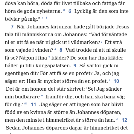
döva kan höra, döda får livet tillbaka och fattiga får
h
6
höra de goda nyheterna.
Lycklig är den som inte
i
*
tvivlar på mig.”
7
När Johannes lärjungar hade gått började Jesus
tala till människorna om Johannes: ”Vad förväntade
j
ni er att få se när ni gick ut i vildmarken?
Ett strå
k
8
som vajade i vinden?
Vad trodde ni att ni skulle
*
få se? Någon i fina
kläder? De som har fina kläder
9
håller ju till i kungapalatsen.
Så varför gick ni
egentligen dit? För att få se en profet? Ja, och jag
l
10
säger er: Han är mycket större än en profet.
Det är om honom det står skrivet: ’Se! Jag sänder
*
min budbärare
framför dig, och han ska bana väg
m
11
för dig.’
Jag säger er att ingen som har blivit
född av en kvinna är större än Johannes döparen,
n
12
men den minste i himmelriket är större än han.
Sedan Johannes döparens dagar är himmelriket det