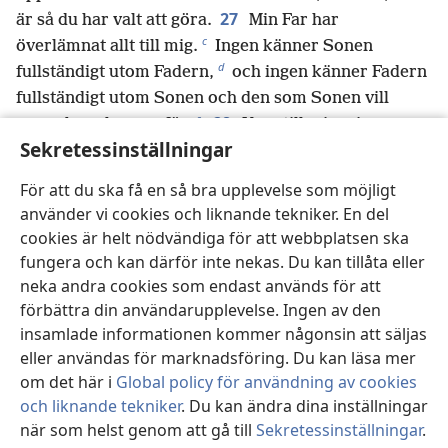
27
är så du har valt att göra.
Min Far har
c
överlämnat allt till mig.
Ingen känner Sonen
d
fullständigt utom Fadern,
och ingen känner Fadern
fullständigt utom Sonen och den som Sonen vill
e
28
uppenbara honom för.
Kom till mig, ni som
Sekretessinställningar
*
arbetar hårt
och är nedtyngda av bördor, så ska jag
29
ge er nya krafter.
Ta på er mitt ok och lär av mig,
För att du ska få en så bra upplevelse som möjligt
f
g
*
för jag är mild
och ödmjuk.
Då ska ni få ny
använder vi cookies och liknande tekniker. En del
30
*
styrka.
För mitt ok är skonsamt,
och min börda
cookies är helt nödvändiga för att webbplatsen ska
är lätt.”
fungera och kan därför inte nekas. Du kan tillåta eller
neka andra cookies som endast används för att
förbättra din användarupplevelse. Ingen av den
Föregående
Nästa
insamlade informationen kommer någonsin att säljas
eller användas för marknadsföring. Du kan läsa mer
om det här i
Global policy för användning av cookies
och liknande tekniker
. Du kan ändra dina inställningar
när som helst genom att gå till
Sekretessinställningar
.
Upphovsrätt för den här publikationen
St