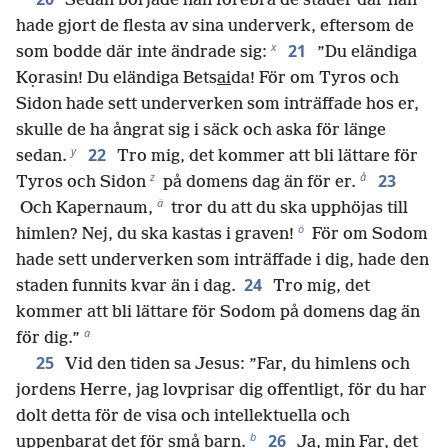
Sedan började han förebrå de städer där han
hade gjort de flesta av sina underverk, eftersom de
x
21
som bodde där inte ändrade sig:
”Du eländiga
Kọrasin! Du eländiga Bets
ai
da! För om Tyros och
Sidon hade sett underverken som inträffade hos er,
skulle de ha ångrat sig i säck och aska för länge
y
22
sedan.
Tro mig, det kommer att bli lättare för
z
å
23
Tyros och Sidon
på domens dag än för er.
ä
Och Kapernaum,
tror du att du ska upphöjas till
ö
himlen? Nej, du ska kastas i graven!
För om Sodom
hade sett underverken som inträffade i dig, hade den
24
staden funnits kvar än i dag.
Tro mig, det
kommer att bli lättare för Sodom på domens dag än
a
för dig.”
25
Vid den tiden sa Jesus: ”Far, du himlens och
jordens Herre, jag lovprisar dig offentligt, för du har
dolt detta för de visa och intellektuella och
b
26
uppenbarat det för små barn.
Ja, min Far, det