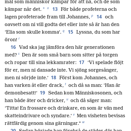
mål som människor kämpar för att nå, och de som
o
13
*
kämpar når det.
För både profeterna och
p
14
lagen profeterade fram till Johannes,
och
oavsett om ni vill godta det eller inte så är han den
q
15
’Elia som skulle komma’.
Lyssna, du som har
r
öron!
16
Vad ska jag jämföra den här generationen
s
med?
Den är som små barn som sitter på torgen
17
och ropar till sina lekkamrater:
’Vi spelade flöjt
för er, men ni dansade inte. Vi sjöng sorgesånger,
18
men ni sörjde inte.’
Först kom Johannes, och
t
han varken åt eller drack,
och då sa man: ’Han är
19
demonbesatt!’
Sedan kom Människosonen, och
u
han både äter och dricker,
och då säger man:
’Titta! En frossare och drinkare, en som är vän med
v
skatteindrivare och syndare.’
Men visheten bevisas
w
rättfärdig genom sina gärningar.”
20