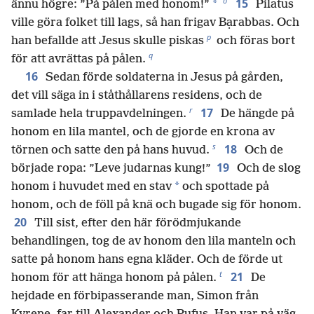
o
15
*
ännu högre: ”På pålen med honom!”
Pilatus
ville göra folket till lags, så han frigav Bạrabbas. Och
p
han befallde att Jesus skulle piskas
och föras bort
q
för att avrättas på pålen.
16
Sedan förde soldaterna in Jesus på gården,
det vill säga in i ståthållarens residens, och de
r
17
samlade hela truppavdelningen.
De hängde på
honom en lila mantel, och de gjorde en krona av
s
18
törnen och satte den på hans huvud.
Och de
19
började ropa: ”Leve judarnas kung!”
Och de slog
*
honom i huvudet med en stav
och spottade på
honom, och de föll på knä och bugade sig för honom.
20
Till sist, efter den här förödmjukande
behandlingen, tog de av honom den lila manteln och
satte på honom hans egna kläder. Och de förde ut
t
21
honom för att hänga honom på pålen.
De
hejdade en förbipasserande man, Simon från