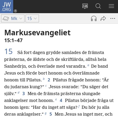
JW.ORG
Logga
in
Ändra
Sök
VIS
(öppnar
webbplatsens
på
ME
Mk
15
nytt
språk
jw.org
fönster)
Markusevangeliet
15:1–47
15
Så fort dagen grydde samlades de främsta
prästerna, de äldste och de skriftlärda, alltså hela
a
Sanhedrịn, och överlade med varandra.
De band
Jesus och förde bort honom och överlämnade
b
2
honom till Pilatus.
Pilatus frågade honom: ”Är
c
du judarnas kung?”
Jesus svarade: ”Du säger det
d
3
själv.”
Men de främsta prästerna slungade
e
4
anklagelser mot honom.
Pilatus började fråga ut
f
honom igen: ”Har du inget att säga?
Du hör ju alla
g
5
deras anklagelser.”
Men Jesus sa inget mer, och