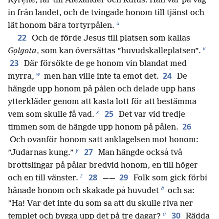
Kyrẹne, far till Alexander och Rufus. Han var på väg
in från landet, och de tvingade honom till tjänst och
u
lät honom bära tortyrpålen.
22
Och de förde Jesus till platsen som kallas
v
Gọlgota
, som kan översättas ”huvudskalleplatsen”.
23
Där försökte de ge honom vin blandat med
w
24
myrra,
men han ville inte ta emot det.
De
hängde upp honom på pålen och delade upp hans
ytterkläder genom att kasta lott för att bestämma
x
25
vem som skulle få vad.
Det var vid tredje
26
timmen som de hängde upp honom på pålen.
Och ovanför honom satt anklagelsen mot honom:
y
27
”Judarnas kung.”
Man hängde också två
brottslingar på pålar bredvid honom, en till höger
z
28
29
och en till vänster.
——
Folk som gick förbi
å
hånade honom och skakade på huvudet
och sa:
”Ha! Var det inte du som sa att du skulle riva ner
ä
30
templet och bygga upp det på tre dagar?
Rädda