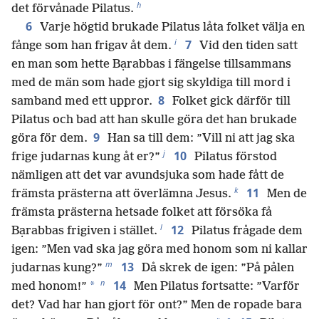
h
det förvånade Pilatus.
6
Varje högtid brukade Pilatus låta folket välja en
i
7
fånge som han frigav åt dem.
Vid den tiden satt
en man som hette Bạrabbas i fängelse tillsammans
med de män som hade gjort sig skyldiga till mord i
8
samband med ett uppror.
Folket gick därför till
Pilatus och bad att han skulle göra det han brukade
9
göra för dem.
Han sa till dem: ”Vill ni att jag ska
j
10
frige judarnas kung åt er?”
Pilatus förstod
nämligen att det var avundsjuka som hade fått de
k
11
främsta prästerna att överlämna Jesus.
Men de
främsta prästerna hetsade folket att försöka få
l
12
Bạrabbas frigiven i stället.
Pilatus frågade dem
igen: ”Men vad ska jag göra med honom som ni kallar
m
13
judarnas kung?”
Då skrek de igen: ”På pålen
n
14
*
med honom!”
Men Pilatus fortsatte: ”Varför
det? Vad har han gjort för ont?” Men de ropade bara