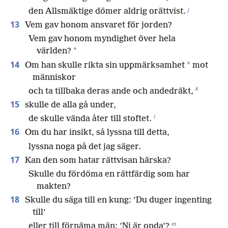
j
den Allsmäktige dömer aldrig orättvist.
13
Vem gav honom ansvaret för jorden?
Vem gav honom myndighet över hela
*
världen?
14
*
Om han skulle rikta sin uppmärksamhet
mot
människor
k
och ta tillbaka deras ande och andedräkt,
15
skulle de alla gå under,
l
de skulle vända åter till stoftet.
16
Om du har insikt, så lyssna till detta,
lyssna noga på det jag säger.
17
Kan den som hatar rättvisan härska?
Skulle du fördöma en rättfärdig som har
makten?
18
Skulle du säga till en kung: ’Du duger ingenting
till’
m
eller till förnäma män: ’Ni är onda’?