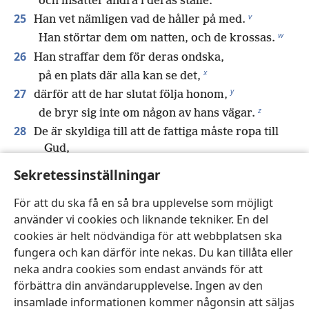
och insätter andra i deras ställe.
v
25
Han vet nämligen vad de håller på med.
w
Han störtar dem om natten, och de krossas.
26
Han straffar dem för deras ondska,
x
på en plats där alla kan se det,
y
27
därför att de har slutat följa honom,
z
de bryr sig inte om någon av hans vägar.
28
De är skyldiga till att de fattiga måste ropa till
Gud,
å
att han måste höra de utsattas skrik.
Sekretessinställningar
29
Om Gud inte ingriper, vem kan då fördöma
För att du ska få en så bra upplevelse som möjligt
honom?
använder vi cookies och liknande tekniker. En del
Om han döljer sitt ansikte, vem kan då se
cookies är helt nödvändiga för att webbplatsen ska
honom?
fungera och kan därför inte nekas. Du kan tillåta eller
Oavsett om han gör så mot en nation eller
neka andra cookies som endast används för att
mot en människa är resultatet detsamma,
förbättra din användarupplevelse. Ingen av den
ä
30
*
nämligen att en gudlös
inte får härska
insamlade informationen kommer någonsin att säljas