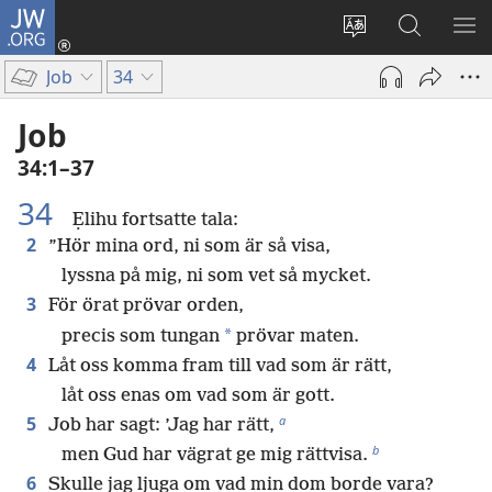
JW.ORG
Logga
in
Ändra
Sök
VIS
(öppnar
webbplatsens
på
ME
Job
34
nytt
språk
jw.org
fönster)
Job
34:1–37
34
Ẹlihu fortsatte tala:
2
”Hör mina ord, ni som är så visa,
lyssna på mig, ni som vet så mycket.
3
För örat prövar orden,
*
precis som tungan
prövar maten.
4
Låt oss komma fram till vad som är rätt,
låt oss enas om vad som är gott.
a
5
Job har sagt: ’Jag har rätt,
b
men Gud har vägrat ge mig rättvisa.
6
Skulle jag ljuga om vad min dom borde vara?