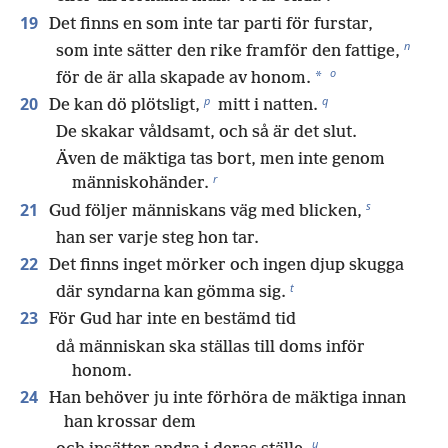
19
Det finns en som inte tar parti för furstar,
n
som inte sätter den rike framför den fattige,
o
*
för de är alla skapade av honom.
p
q
20
De kan dö plötsligt,
mitt i natten.
De skakar våldsamt, och så är det slut.
Även de mäktiga tas bort, men inte genom
r
människohänder.
s
21
Gud följer människans väg med blicken,
han ser varje steg hon tar.
22
Det finns inget mörker och ingen djup skugga
t
där syndarna kan gömma sig.
23
För Gud har inte en bestämd tid
då människan ska ställas till doms inför
honom.
24
Han behöver ju inte förhöra de mäktiga innan
han krossar dem
u