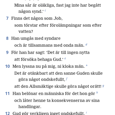
Mina sår är oläkliga, fast jag inte har begått
c
någon synd.’
7
Finns det någon som Job,
som törstar efter förolämpningar som efter
vatten?
8
Han umgås med syndare
d
och är tillsammans med onda män.
9
För han har sagt: ’Det är till ingen nytta
e
att försöka behaga Gud.’
10
*
Men lyssna nu på mig, ni kloka män.
Det är otänkbart att den sanne Guden skulle
f
göra något ondskefullt,
g
att den Allsmäktige skulle göra något orätt!
h
11
Han belönar en människa för det hon gör
och låter henne ta konsekvenserna av sina
handlingar.
i
12
Gud gör verkligen inget ondskefullt,