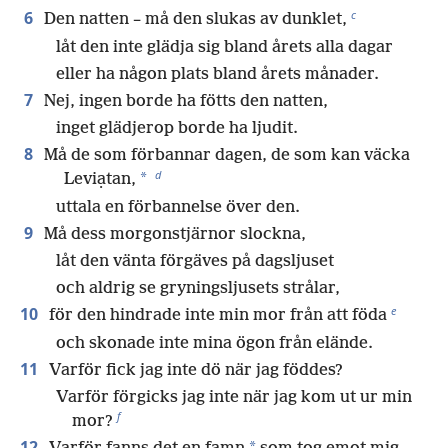
c
6
Den natten – må den slukas av dunklet,
låt den inte glädja sig bland årets alla dagar
eller ha någon plats bland årets månader.
7
Nej, ingen borde ha fötts den natten,
inget glädjerop borde ha ljudit.
8
Må de som förbannar dagen, de som kan väcka
d
*
Leviạtan,
uttala en förbannelse över den.
9
Må dess morgonstjärnor slockna,
låt den vänta förgäves på dagsljuset
och aldrig se gryningsljusets strålar,
e
10
för den hindrade inte min mor från att föda
och skonade inte mina ögon från elände.
11
Varför fick jag inte dö när jag föddes?
Varför förgicks jag inte när jag kom ut ur min
f
mor?
12