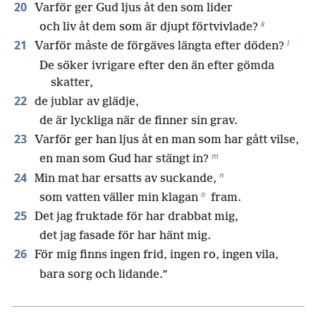
20
Varför ger Gud ljus åt den som lider
k
och liv åt dem som är djupt förtvivlade?
l
21
Varför måste de förgäves längta efter döden?
De söker ivrigare efter den än efter gömda
skatter,
22
de jublar av glädje,
de är lyckliga när de finner sin grav.
23
Varför ger han ljus åt en man som har gått vilse,
m
en man som Gud har stängt in?
n
24
Min mat har ersatts av suckande,
o
som vatten väller min klagan
fram.
25
Det jag fruktade för har drabbat mig,
det jag fasade för har hänt mig.
26
För mig finns ingen frid, ingen ro, ingen vila,
bara sorg och lidande.”