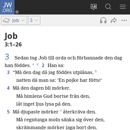
JW.ORG
Logga
in
Ändra
Sök
VIS
(öppnar
webbplatsens
på
ME
Job
3
nytt
språk
jw.org
fönster)
Job
3:1–26
3
Sedan tog Job till orda och förbannade den dag
a
2
*
han föddes.
Han sa:
b
3
”Må den dag då jag föddes utplånas,
natten då man sa: ’En pojke har fötts!’
4
Må den dagen bli mörker.
Må himlens Gud bortse från den,
låt inget ljus lysa på den.
5
*
Må djupaste mörker
återkräva den.
Må regntunga moln sänka sig över den,
skrämmande mörker jaga bort den.