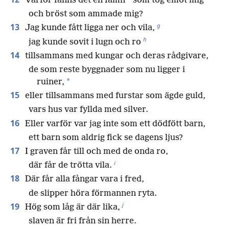
*
Varför fanns det en famn
som tog emot mig
och bröst som ammade mig?
g
13
Jag kunde fått ligga ner och vila,
h
jag kunde sovit i lugn och ro
14
tillsammans med kungar och deras rådgivare,
de som reste byggnader som nu ligger i
*
ruiner,
15
eller tillsammans med furstar som ägde guld,
vars hus var fyllda med silver.
16
Eller varför var jag inte som ett dödfött barn,
ett barn som aldrig fick se dagens ljus?
17
I graven får till och med de onda ro,
i
där får de trötta vila.
18
Där får alla fångar vara i fred,
de slipper höra förmannen ryta.
j
19
Hög som låg är där lika,
slaven är fri från sin herre.