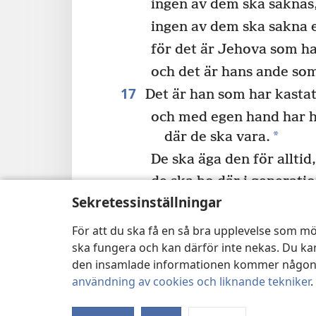
ingen av dem ska saknas
ingen av dem ska sakna 
för det är Jehova som ha
och det är hans ande so
17
Det är han som har kastat
och med egen hand har h
*
där de ska vara.
De ska äga den för alltid
de ska bo där i generatio
Sekretessinställningar
För att du ska få en så bra upplevelse som mö
Föregående
ska fungera och kan därför inte nekas. Du kan
den insamlade informationen kommer någonsin
användning av cookies och liknande tekniker
.
Upphovsrätt för den här publikationen