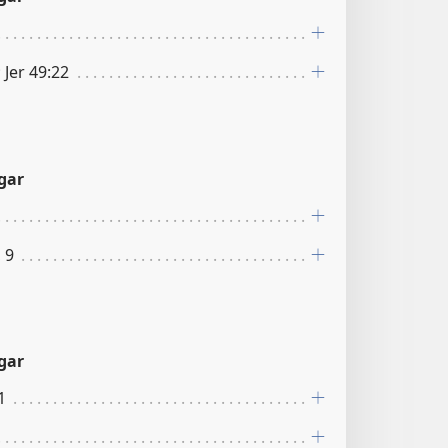
; Jer 49:22
gar
 9
gar
1