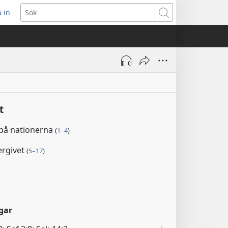
 in
pnar
Sök
t
ster)
t
på nationerna
(
1–4
)
ergivet
(
5–17
)
gar