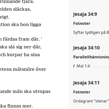
 brinnande tjära.
elden släckas,
Jesaja 34:9
vigt.
Fotnoter
ation ska hon ligga
Syftar tydligen på
l
n färdas fram där.
ka slå sig ner där,
Jesaja 34:10
ch korpar ha sina
Parallellhänvisnin
l
Mal 1:4
etens mätsnöre över
Jesaja 34:11
dande män ska utropas
Fotnoter
Ordagrant ”stenar”
ska finnas mer.