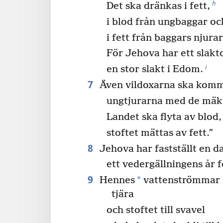
h
Det ska dränkas i fett,
i blod från ungbaggar oc
i fett från baggars njurar
För Jehova har ett slakto
i
en stor slakt i Edom.
7
Även vildoxarna ska komm
ungtjurarna med de mäk
Landet ska flyta av blod,
stoftet mättas av fett.”
8
Jehova har fastställt en d
ett vedergällningens år f
9
*
Hennes
vattenströmmar s
tjära
och stoftet till svavel