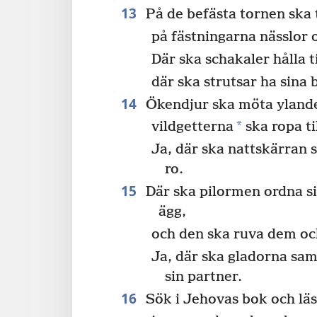
13
På de befästa tornen ska 
på fästningarna nässlor 
Där ska schakaler hålla ti
där ska strutsar ha sina 
14
Ökendjur ska möta ylande
*
vildgetterna
ska ropa ti
Ja, där ska nattskärran s
ro.
15
Där ska pilormen ordna si
ägg,
och den ska ruva dem o
Ja, där ska gladorna sam
sin partner.
16
Sök i Jehovas bok och läs