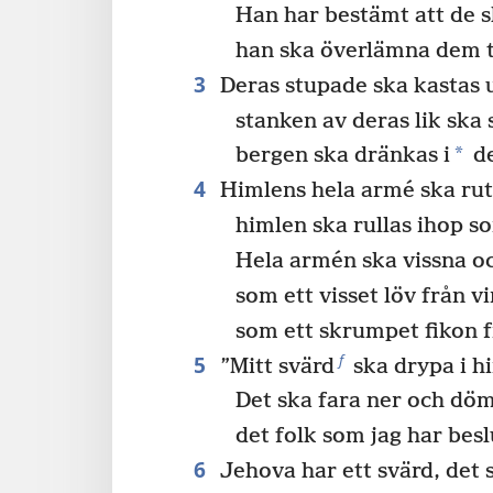
Han har bestämt att de s
han ska överlämna dem ti
3
Deras stupade ska kastas u
stanken av deras lik ska 
*
bergen ska dränkas i
de
4
Himlens hela armé ska rut
himlen ska rullas ihop s
Hela armén ska vissna oc
som ett visset löv från v
som ett skrumpet fikon f
5
f
”Mitt svärd
ska drypa i h
Det ska fara ner och dö
det folk som jag har besl
6
Jehova har ett svärd, det 