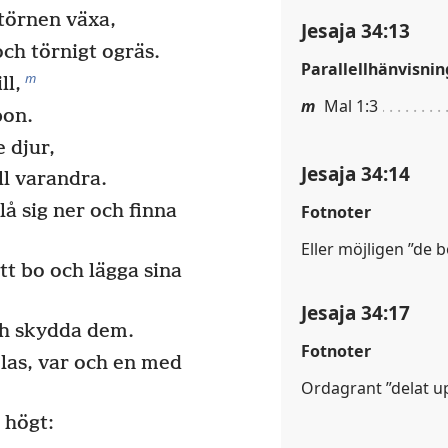
törnen växa,
Jesaja 34:13
och törnigt ogräs.
Parallellhänvisnin
m
ll,
m
Mal 1:3
bon.
 djur,
Jesaja 34:14
ll varandra.
lå sig ner och finna
Fotnoter
Eller möjligen ”de
tt bo och lägga sina
Jesaja 34:17
ch skydda dem.
Fotnoter
las, var och en med
Ordagrant ”delat u
 högt: