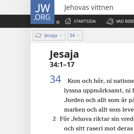
JW.ORG
Jehovas vittnen
STARTSIDA
VAD BIB
Jesaja
34
Jesaja
34:1–17
34
Kom och hör, ni natione
lyssna uppmärksamt, ni f
Jorden och allt som är p
marken och allt som leve
2
För Jehova riktar sin vred
och sitt raseri mot dera