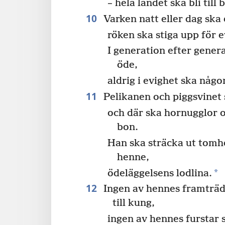
– hela landet ska bli till
10
Varken natt eller dag ska 
röken ska stiga upp för e
I generation efter gener
öde,
aldrig i evighet ska någo
11
Pelikanen och piggsvinet s
och där ska hornugglor o
bon.
Han ska sträcka ut tomh
henne,
*
ödeläggelsens lodlina.
12
Ingen av hennes framträ
till kung,
ingen av hennes furstar 