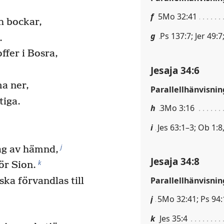
f
5Mo 32:41
h bockar,
g
Ps 137:7; Jer 49:7
.
ffer i Bosra,
Jesaja 34:6
a ner,
Parallellhänvisnin
tiga.
h
3Mo 3:16
i
Jes 63:1–3; Ob 1:8,
j
ag av hämnd,
Jesaja 34:8
k
ör Sion.
Parallellhänvisnin
ka förvandlas till
j
5Mo 32:41; Ps 94:
k
Jes 35:4