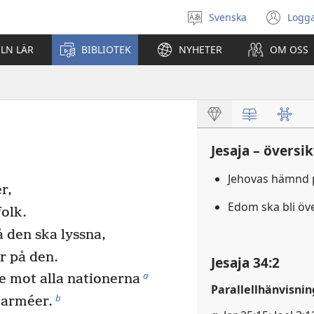
Svenska
Logga
Välj
(öp
språk
nyt
ELN LÄR
BIBLIOTEK
NYHETER
OM OSS
fön
Jesaja – översik
Jehovas hämnd 
r,
Edom ska bli öv
olk.
å den ska lyssna,
r på den.
Jesaja 34:2
a
e mot alla nationerna
Parallellhänvisnin
b
s arméer.