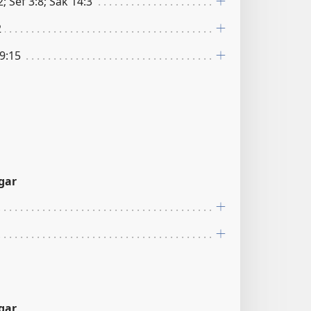
2; Sef 3:8; Sak 14:3
2
9:15
gar
gar