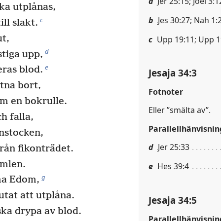
a
Jer 25:15; Joel 3:1
ka utplånas,
b
Jes 30:27; Nah 1:
c
ll slakt.
t,
c
Upp 19:11; Upp 1
d
stiga upp,
e
ras blod.
Jesaja 34:3
tna bort,
Fotnoter
om en bokrulle.
Eller ”smälta av”.
h falla,
Parallellhänvisnin
instocken,
d
Jer 25:33
rån fikonträdet.
imlen.
e
Hes 39:4
g
ma Edom,
utat att utplåna.
Jesaja 34:5
ska drypa av blod.
Parallellhänvisnin