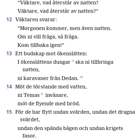
”Väktare, vad återstår av natten?
Väktare, vad återstår av natten?”
12
Väktaren svarar:
”Morgonen kommer, men även natten.
Om ni vill fråga, så fråga.
Kom tillbaka igen!”
13
Ett budskap mot ökenslätten:
*
I ökenslättens dungar
ska ni tillbringa
natten,
m
ni karavaner från Dedan.
14
Möt de törstande med vatten,
n
ni Temas
invånare,
möt de flyende med bröd.
15
För de har flytt undan svärden, undan det dragna
svärdet,
undan den spända bågen och undan krigets
fasor.