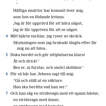
e
Häftiga smärtor har kommit över mig,
som hos en födande kvinna.
Jag är för upprörd för att höra något,
jag är för uppriven för att se något.
4
Mitt hjärta vacklar, jag ryser av skräck.
Skymningen som jag brukade längta efter får
mig nu att bäva.
5
Duka bordet och gör sittplatserna klara!
f
Ät och drick!
*
Res er, ni furstar, och smörj skölden!
6
För så här har Jehova sagt till mig:
”Gå och ställ ut en väktare.
Han ska berätta vad han ser.”
7
Och han såg en stridsvagn med ett spann hästar,
en stridsvagn med åsnor,