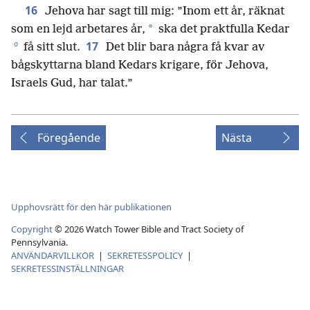
16
Jehova har sagt till mig: ”Inom ett år, räknat
*
som en lejd arbetares år,
ska det praktfulla Kedar
o
17
få sitt slut.
Det blir bara några få kvar av
bågskyttarna bland Kedars krigare, för Jehova,
Israels Gud, har talat.”
Föregående
Nästa
Upphovsrätt för den här publikationen
Copyright
©
2026
Watch Tower Bible and Tract Society of
Pennsylvania.
ANVÄNDARVILLKOR
|
SEKRETESSPOLICY
|
SEKRETESSINSTÄLLNINGAR