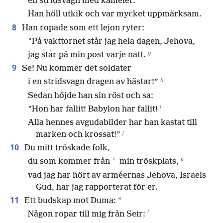
en stridsvagn med kameler.
Han höll utkik och var mycket uppmärksam.
8
Han ropade som ett lejon ryter:
”På vakttornet står jag hela dagen, Jehova,
g
jag står på min post varje natt.
9
Se! Nu kommer det soldater
h
i en stridsvagn dragen av hästar!”
Sedan höjde han sin röst och sa:
i
”Hon har fallit! Babylon har fallit!
Alla hennes avgudabilder har han kastat till
j
marken och krossat!”
10
Du mitt tröskade folk,
k
*
du som kommer från
min tröskplats,
vad jag har hört av arméernas Jehova, Israels
Gud, har jag rapporterat för er.
11
*
Ett budskap mot Duma:
l
Någon ropar till mig från Seir: