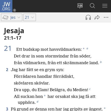
JW.ORG
Logga
in
Ändra
Sök
VIS
(öppnar
webbplatsens
på
ME
Jes
21
nytt
språk
jw.org
fönster)
Jesaja
21:1–17
21
a
*
Ett budskap mot havsvildmarken:
Det drar in som stormvindar från söder,
b
från vildmarken, från ett skrämmande land.
2
Jag har fått se en grym syn:
Förrädaren handlar förrädiskt,
skövlaren skövlar.
c
Dra upp, du Elam! Belägra, du Medien!
*
All suckan hon
har orsakat ska jag få att
d
upphöra.
3
*
På grund av denna syn har jag gripits av ångest.