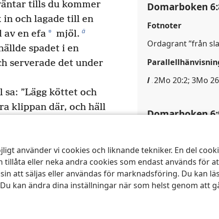
väntar tills du kommer
Domarboken 6:
in och lagade till en
Fotnoter
ä
*
 av en efa
mjöl.
Ordagrant ”från sl
hällde spadet i en
Parallellhänvisnin
ch serverade det under
l
2Mo 20:2; 3Mo 26
sa: ”Lägg köttet och
a klippan där, och häll
Domarboken 6:
21
det.
Sedan
Parallellhänvisnin
stav och rörde vid
jligt använder vi cookies och liknande tekniker. En del coo
m
Jos 10:42; Neh 9
. Då slog det upp eld
 tillåta eller neka andra cookies som endast används för a
det osyrade brödet
 att säljas eller användas för marknadsföring. Du kan lä
försvann Jehovas
Domarboken 6:
 Du kan ändra dina inställningar när som helst genom att gå
r Gịdeon att det var
Fotnoter