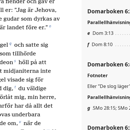
ra fiender och gav er
ll er: ”Jag är Jehova,
Domarboken 6:
 gudar som dyrkas av
Parallellhänvisnin
o
r landet före er.”
e
Dom 3:13
q
f
Dom 8:10
gel
och satte sig
 som tillhörde
s
ịdeon
höll på att
Domarboken 6:
tt midjaniterna inte
Fotnoter
l visade sig för
Eller ”De slog läger”
t
 dig,
du väldige
Parallellhänvisnin
örlåt mig, min herre,
för har då allt det
g
5Mo 28:15; 5Mo 2
ovas underbara
v
ade om,
när de
Domarboken 6: