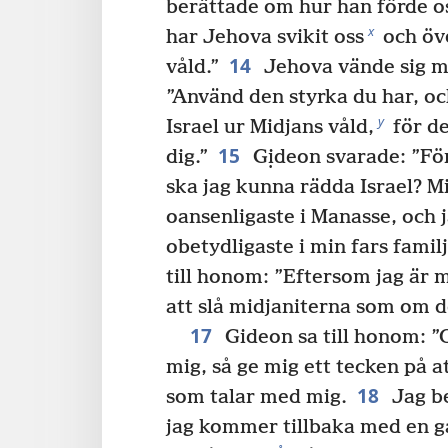
berättade om hur han förde o
x
har Jehova svikit oss
och öve
14
våld.”
Jehova vände sig m
”Använd den styrka du har, o
y
Israel ur Midjans våld,
för de
15
dig.”
Gịdeon svarade: ”För
ska jag kunna rädda Israel? M
oansenligaste i Manasse, och 
obetydligaste i min fars familj
till honom: ”Eftersom jag är 
att slå midjaniterna som om 
17
Gideon sa till honom: 
mig, så ge mig ett tecken på a
18
som talar med mig.
Jag be
jag kommer tillbaka med en g