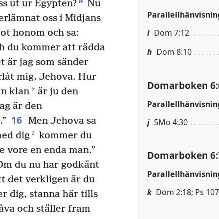
w
ss ut ur Egypten?
Nu
Parallellhänvisnin
rlämnat oss i Midjans
ot honom och sa:
i
Dom 7:12
ch du kommer att rädda
h
Dom 8:10
t är jag som sänder
låt mig, Jehova. Hur
Domarboken 6:
*
in klan
är ju den
Parallellhänvisnin
jag är den
16
.”
Men Jehova sa
j
5Mo 4:30
z
med dig
kommer du
de vore en enda man.”
Domarboken 6:
”Om du nu har godkänt
Parallellhänvisnin
tt det verkligen är du
k
Dom 2:18; Ps 107
r dig, stanna här tills
åva och ställer fram