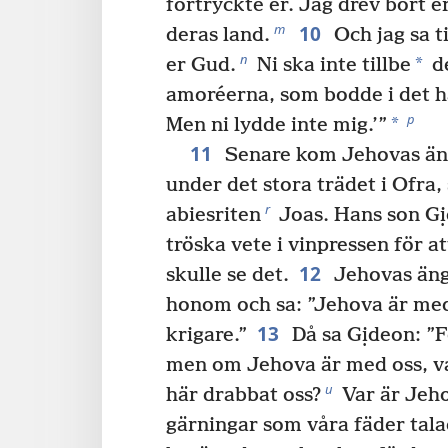
förtryckte er. Jag drev bort e
10
m
deras land.
Och jag sa ti
n
*
er Gud.
Ni ska inte tillbe
de
amoréerna, som bodde i det hä
p
*
Men ni lydde inte mig.’”
11
Senare kom Jehovas än
under det stora trädet i Ofra,
r
abiesriten
Joas. Hans son G
tröska vete i vinpressen för a
12
skulle se det.
Jehovas änge
honom och sa: ”Jehova är med
13
krigare.”
Då sa Gịdeon: ”F
men om Jehova är med oss, var
u
här drabbat oss?
Var är Jeh
gärningar som våra fäder tal