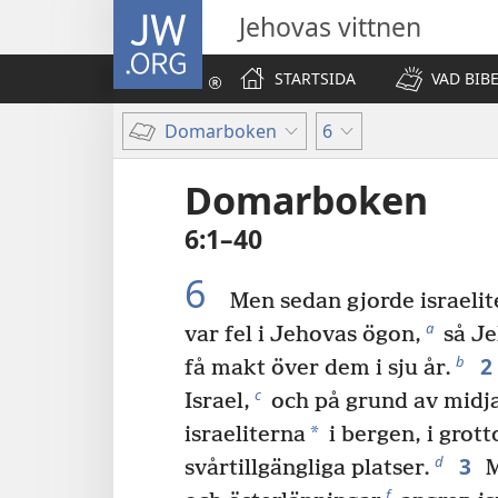
JW.ORG
Jehovas vittnen
STARTSIDA
VAD BIB
Domarboken
6
Domarboken
6:1–40
6
Men sedan gjorde israelit
a
var fel i Jehovas ögon,
så Je
2
b
få makt över dem i sju år.
c
Israel,
och på grund av midj
*
israeliterna
i bergen, i grot
3
d
svårtillgängliga platser.
M
f