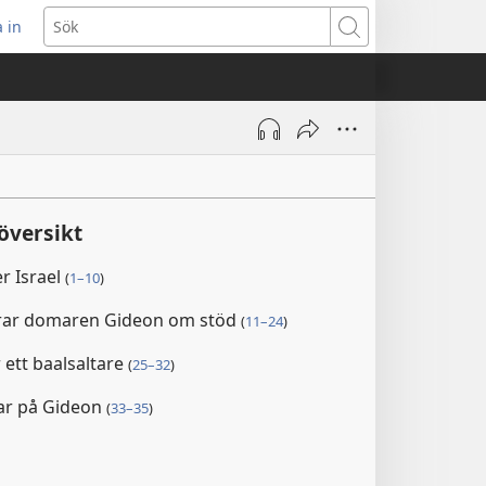
 in
pnar
Sök
t
ster)
översikt
r Israel
(
1–10
)
krar domaren Gideon om stöd
(
11–24
)
 ett baalsaltare
(
25–32
)
ar på Gideon
(
33–35
)