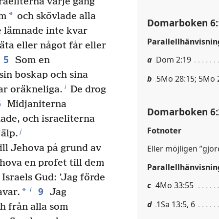
raeliterna varje gång
*
em
och skövlade alla
Domarboken 6:
de lämnade inte kvar
Parallellhänvisnin
ta eller något får eller
5
a
Dom 2:19
Som en
in boskap och sina
b
5Mo 28:15; 5Mo 2
i
r oräkneliga.
De drog
6
Midjaniterna
Domarboken 6:
hade, och israeliterna
Fotnoter
j
jälp.
ill Jehova på grund av
Eller möjligen ”gjo
ova en profet till dem
Parallellhänvisnin
Israels Gud: ’Jag förde
c
4Mo 33:55
9
l
*
avar.
Jag
d
1Sa 13:5, 6
h från alla som