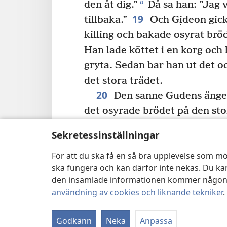
å
den åt dig.”
Då sa han: ”Jag 
19
tillbaka.”
Och Gịdeon gick 
killing och bakade osyrat bröd
Han lade köttet i en korg och 
gryta. Sedan bar han ut det o
det stora trädet.
20
Den sanne Gudens ängel 
det osyrade brödet på den stor
spadet över.” Och han gjorde 
Sekretessinställningar
sträckte Jehovas ängel ut sin 
För att du ska få en så bra upplevelse som mö
köttet och det osyrade brödet
ska fungera och kan därför inte nekas. Du kan
från klippan, och köttet och 
den insamlade informationen kommer någonsin
ö
slukades av lågorna.
Sedan 
användning av cookies och liknande tekniker
.
22
ängel.
När det gick upp fö
a
Jehovas ängel
utbrast han:
Godkänn
Neka
Anpassa