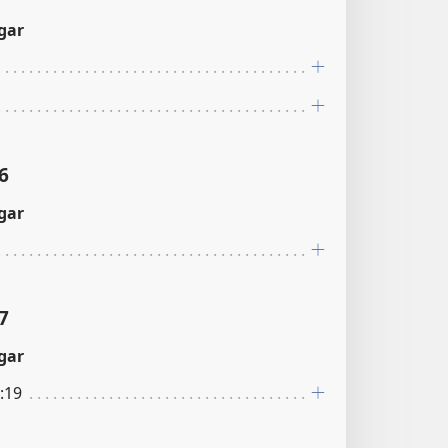
gar
6
gar
7
gar
:19