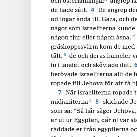
och österlänningar
angrep is
4
de hade sått.
De angrep d
odlingar ända till Gaza, och 
något som israeliterna kunde ä
g
någon tjur eller någon åsna.
gräshoppssvärm kom de med s
h
tält,
de och deras kameler va
in i landet och skövlade det.
berövade israeliterna allt de 
ropade till Jehova för att få h
7
När israeliterna ropade t
8
k
midjaniterna
skickade Jeh
som sa: ”Så här säger Jehova, 
er ut ur Egypten, där ni var sl
räddade er från egyptierna oc