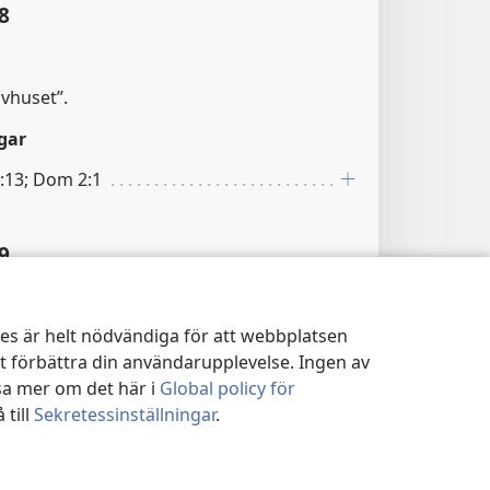
8
avhuset”.
gar
:13; Dom 2:1
9
gar
kies är helt nödvändiga för att webbplatsen
:24
tt förbättra din användarupplevelse. Ingen av
sa mer om det här i
Global policy för
10
 till
Sekretessinställningar
.