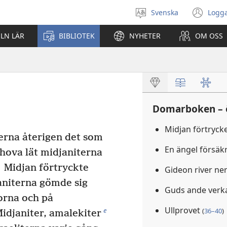
Svenska
Logga
Välj
(öp
språk
nyt
ELN LÄR
BIBLIOTEK
NYHETER
OM OSS
fön
Domarboken – 
Midjan förtrycke
erna återigen det som
En ängel försä
hova lät midjaniterna
Midjan förtryckte
Gideon river ner
aniterna gömde sig
Guds ande verk
torna och på
Ullprovet
e
(
36–40
)
idjaniter, amalekiter