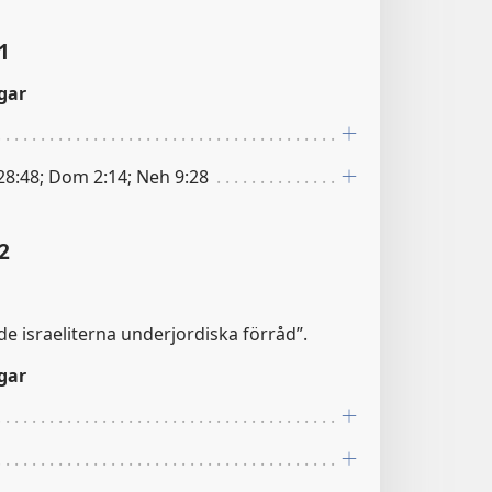
1
gar
8:48; Dom 2:14; Neh 9:28
2
rde israeliterna underjordiska förråd”.
gar